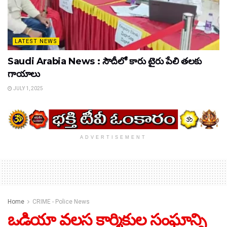
LATEST NEWS
Saudi Arabia News : సౌదీలో కారు టైరు పేలి తలకు
గాయాలు
JULY 1, 2025
ADVERTISEMENT
Home
CRIME - Police News
ఒడియా వలస కార్మికుల సంఘాన్ని