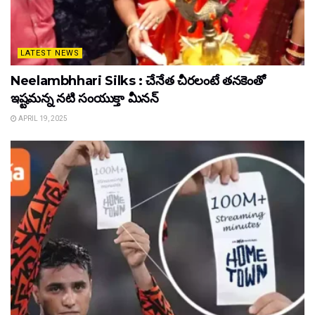
LATEST NEWS
Neelambhhari Silks : చేనేత చీరలంటే తనకెంతో
ఇష్టమన్న నటి సంయుక్తా మీనన్‌
APRIL 19, 2025