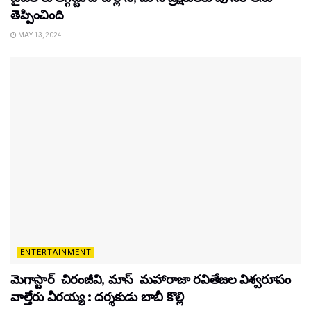
తెప్పించింది
MAY 13, 2024
ENTERTAINMENT
మెగాస్టార్ చిరంజీవి, మాస్ మహారాజా రవితేజల విశ్వరూపం
వాల్తేరు వీరయ్య : దర్శకుడు బాబీ కొల్లి