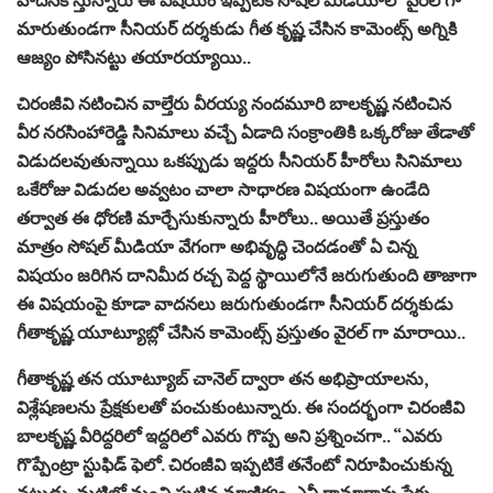
మారుతుండగా సీనియర్ దర్శకుడు గీత కృష్ణ చేసిన కామెంట్స్ అగ్నికి
ఆజ్యం పోసినట్టు తయారయ్యాయి..
చిరంజీవి నటించిన వాల్తేరు వీరయ్య నందమూరి బాలకృష్ణ నటించిన
వీర నరసింహారెడ్డి సినిమాలు వచ్చే ఏడాది సంక్రాంతికి ఒక్కరోజు తేడాతో
విడుదలవుతున్నాయి ఒకప్పుడు ఇద్దరు సీనియర్ హీరోలు సినిమాలు
ఒకేరోజు విడుదల అవ్వటం చాలా సాధారణ విషయంగా ఉండేది
తర్వాత ఈ ధోరణి మార్చేసుకున్నారు హీరోలు.. అయితే ప్రస్తుతం
మాత్రం సోషల్ మీడియా వేగంగా అభివృద్ధి చెందడంతో ఏ చిన్న
విషయం జరిగిన దానిమీద రచ్చ పెద్ద స్థాయిలోనే జరుగుతుంది తాజాగా
ఈ విషయంపై కూడా వాదనలు జరుగుతుండగా సీనియర్ దర్శకుడు
గీతాకృష్ణ యూట్యూబ్లో చేసిన కామెంట్స్ ప్రస్తుతం వైరల్ గా మారాయి..
గీతాకృష్ణ తన యూట్యూబ్ చానెల్‌ ద్వారా తన అభిప్రాయాలను,
విశ్లేషణలను ప్రేక్షకులతో పంచుకుంటున్నారు. ఈ సందర్భంగా చిరంజీవి
బాలకృష్ణ వీరిద్దరిలో ఇద్దరిలో ఎవరు గొప్ప అని ప్రశ్నించగా.. “ఎవరు
గొప్పేంట్రా స్టుఫిడ్ ఫెలో. చిరంజీవి ఇప్పటికే తనేంటో నిరూపించుకున్న
నటుడు. మట్టిలో నుంచి పుట్టిన మాణిక్యం. ఎన్టీ రామారావు పేరు