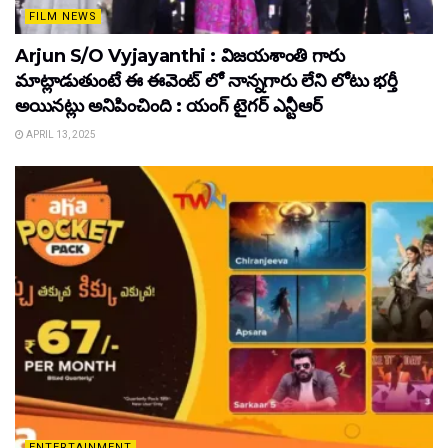
FILM NEWS
Arjun S/O Vyjayanthi : విజయశాంతి గారు
మాట్లాడుతుంటే ఈ ఈవెంట్ లో నాన్నగారు లేని లోటు భర్తీ
అయినట్లు అనిపించింది : యంగ్ టైగర్ ఎన్టీఆర్
APRIL 13, 2025
ENTERTAINMENT