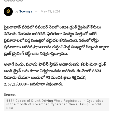
by
Sowmya
May 13, 2024
సైబరాబాద్ పరిధిలో నవంబర్ నెలలో 6824 డ్రంక్ డ్రైవింగ్ కేసులు
నమోదు చేయడం జరిగినది. ఫలితంగా మద్యం మత్తులో జరిగే
ప్రమాదాలలో పెద్ద సంఖ్యలో తగ్గుదల కనిపించింది. గతంలో రోడ్డు
ప్రమాదాలు జరిగిన ప్రాంతాలను గుర్తించి పెద్ద సంఖ్యలో సిబ్బంది ద్వారా
డ్రంక్ డ్రైవింగ్ టెస్ట్ లను నిర్వహిస్తున్నాము.
అలాగే రెండు, మూడు పోలీస్ స్టేషన్ అధికారులను కలిపి మెగా డ్రంక్
అండ్ డ్రైవ్ లను కూడా నిర్వహించడం జరిగింది. ఈ నెలలో 6824
నమోదు చేయగా అందులో 93 మందికి జైలు శిక్ష పడగ,
2,37,25,000/- జరిమానా విధించారు.
Source:
6824 Cases of Drunk Driving Were Registered in Cyberabad
in the month of November, Cyberabad News, Telugu World
Now