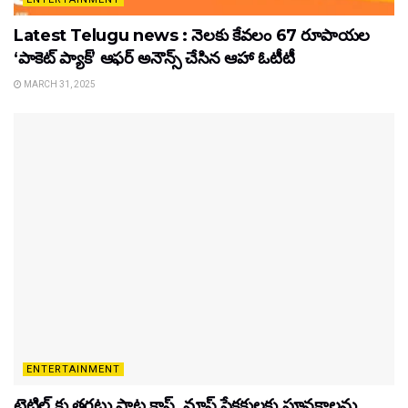
Latest Telugu news : నెలకు కేవలం 67 రూపాయల
‘పాకెట్ ప్యాక్’ ఆఫర్ అనౌన్స్ చేసిన ఆహా ఓటీటీ
MARCH 31, 2025
ENTERTAINMENT
టైటిల్‌ కు తగ్గట్టు పాట క్లాస్, మాస్ ప్రేక్షకులకు పూనకాలను