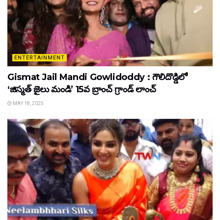
ENTERTAINMENT
Gismat Jail Mandi Gowlidoddy : గౌలిదొడ్డిలో
‘జిస్మత్ జైలు మండి’ 15వ బ్రాంచ్ గ్రాండ్ లాంచ్
MAY 18, 2025