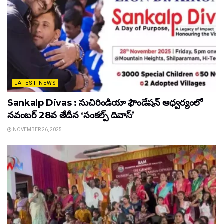
LATEST NEWS
Sankalp Divas : సుచిరిండియా ఫౌండేషన్ ఆధ్వర్యంలో
నవంబర్ 28వ తేదీన ‘సంకల్ప్ దివాస్’
NOVEMBER 26, 2025