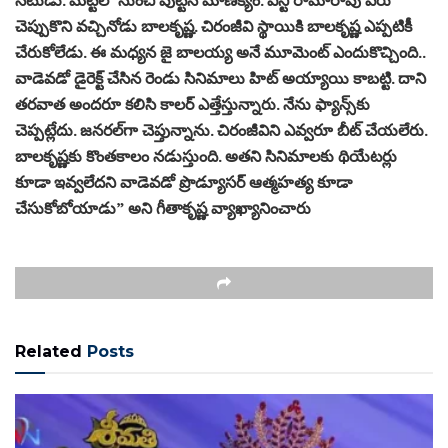
చెప్పుకొని వచ్చినోడు బాలకృష్ణ. చిరంజీవి స్థాయికి బాలకృష్ణ ఎప్పటికీ
చేరుకోలేడు. ఈ మధ్యన జై బాలయ్య అనే మూమెంట్ ఎందుకొచ్చింది..
వాడెవడో డైరెక్ట్ చేసిన రెండు సినిమాలు హిట్ అయ్యాయి కాబట్టి. దాని
తరవాత అందరూ కలిసి కాలర్ ఎత్తేస్తున్నారు. నేను ఫ్యాన్స్‌కు
చెప్పట్లేదు. జనరల్‌గా చెప్తున్నాను. చిరంజీవిని ఎవ్వరూ బీట్ చేయలేరు.
బాలకృష్ణకు కొంతకాలం నడుస్తుంది. అతని సినిమాలకు థియేటర్లు
కూడా ఇవ్వలేదని వాడెవడో ప్రొడ్యూసర్ ఆత్మహత్య కూడా
చేసుకోబోయాడు” అని గీతాకృష్ణ వ్యాఖ్యానించారు
Related
Posts