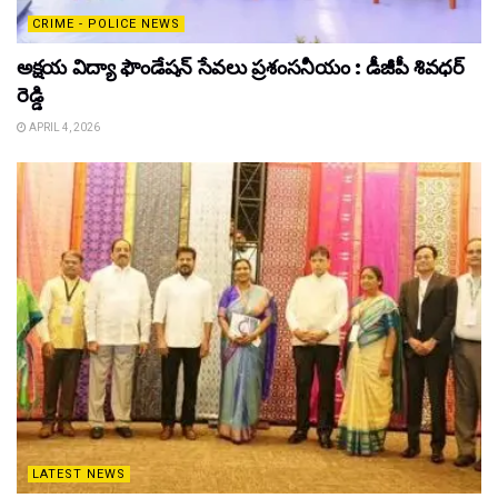
CRIME - POLICE NEWS
అక్షయ విద్యా ఫౌండేషన్ సేవలు ప్రశంసనీయం : డీజీపీ శివధర్
రెడ్డి
APRIL 4, 2026
LATEST NEWS