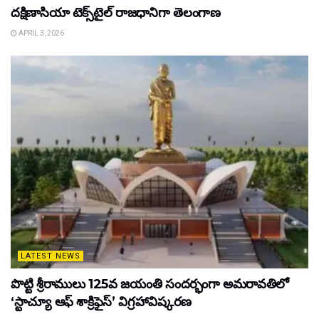
దక్షిణాసియా టెక్స్‌టైల్ రాజధానిగా తెలంగాణ
APRIL 3, 2026
LATEST NEWS
పొట్టి శ్రీరాములు 125వ జయంతి సందర్భంగా అమరావతిలో
‘స్టాచ్యూ ఆఫ్ శాక్రిఫైస్’ విగ్రహావిష్కరణ