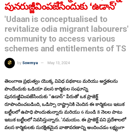
పునరుజ్జీవింపజేసేందుకు ‘ఉడాన్’
'Udaan is conceptualised to
revitalize odia migrant labourers'
community to access various
schemes and entitlements of TS
by
Sowmya
May 13, 2024
తెలంగాణ ప్రభుత్వం యొక్క వివిధ పథకాలు మరియు అర్హతలను
పొందేందుకు ఒడియా వలస కార్మికుల సంఘాన్ని
పునరుజ్జీవింపజేసేందుకు “ఉడాన్” పేరుతో ఒక ప్రాజెక్ట్
రూపొందించబడింది, ఒడిస్సా రాష్ట్రానికి చెందిన ఈ కార్మికులు ఇటుక
బట్టీలలో ఉపాధి పొందుతున్నారు మరియు 6 నుండి 8 నెలల పాటు
ఇటుక బట్టీలలో నివసిస్తున్నారు. ‘సమయం. ఈ ప్రాజెక్ట్ పని ప్రదేశాలలో
వలస కార్మికులకు సురక్షితమైన వాతావరణాన్ని అందించడం లక్ష్యంగా