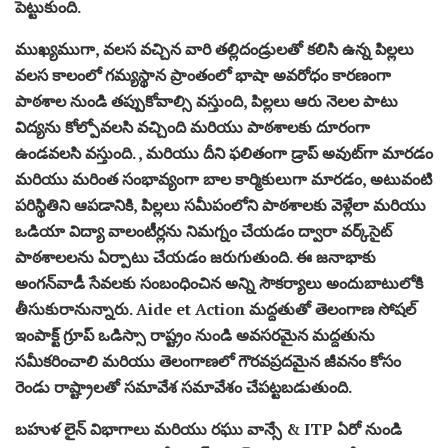
పెట్టుకుంది.
ముఖ్యముగా, వలస వచ్చిన వారి తల్లిదండ్రులతో కలిసి ఉన్న పిల్లలు
వలస కాలంలో గమ్యస్థాన ప్రాంతంలో భాషా అవరోధం కారణంగా
పాఠశాల నుండి తప్పుకోవాల్సి వస్తుంది, పిల్లలు ఆరు నెలల పాటు
విద్యను కోల్పోవలసి వచ్చింది మరియు పాఠశాలకు దూరంగా
ఉండవలసి వస్తుంది. , మరియు దీని ఫలితంగా డ్రాప్ అవుట్‌గా మారడం
మరియు మరింత సంభావ్యంగా బాల కార్మికులుగా మారడం, అటువంటి
పరిస్థితిని ఆపడానికి, పిల్లలు సమీపంలోని పాఠశాలకు వెళ్లేలా మరియు
ఒడియా విద్యా వాలంటీర్లను నిమగ్నం చేయడం ద్వారా వర్క్‌సైట్
పాఠశాలలను ఏర్పాటు చేయడం జరుగుతుంది. ఈ జనాభాకు
అంగన్‌వాడీ సేవలకు సంబంధించిన అన్ని సౌకర్యాలు అందుబాటులోకి
తీసుకురానున్నారు. Aide et Action మద్దతుతో తెలంగాణ సోషల్
ఇంపాక్ట్ గ్రూప్ ఒడిస్సా రాష్ట్రం నుండి అవసరమైన మద్దతును
సమీకరించాలి మరియు తెలంగాణలో గౌరవప్రదమైన జీవనం కోసం
రెండు రాష్ట్రాలతో సమావేశ సమావేశం చేపట్టబడుతుంది.
బహుళ లైన్ విభాగాలు మరియు రఘు వాన్సే & ITP ఏరో నుండి