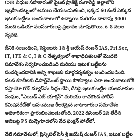
CSR నిధుల సహకారంతో పైలట్ ప్రాజెక్ట్ రంగారెడ్డి జిల్లాలోని
ఇబ్రహీంపట్నంలో అమలు చేయబడుతుంది, ఇక్కడ 60 కంటే ఎక్కువ
ఇటుక బట్టీలు అందుబాటులో ఉన్నాయి మరియు దాదాపు 9000
మంది ఒడియా వలసదారులపై ప్రభావం చూపుతాయి. 6-8 నెలల
వ్యవధి.
దీనికి సంబంధించి, సెప్టెంబరు 1న శ్రీ జయేష్ రంజన్ IAS, Prl.Sec,
IT, ITE & C, I & C నేతృత్వంలో శాఖాధిపతులతో మొదటి
సమావేశం నిర్వహించబడింది మరియు ఇటుక బట్టీలను
సందర్శించడానికి అన్ని శాఖలకు మార్గదర్శకత్వం అందించబడింది.
వలస కూలీలకు డిపార్ట్‌మెంట్ స్థాయి సౌకర్యాలు ఎలా అందుబాటులోకి
వస్తాయో రోడ్ మ్యాప్‌ను సిద్ధం చేసి, దీనిపై ఇటుక బట్టీల యజమానుల
సంఘం, “ఎయిడ్ ఎట్ యాక్షన్” మరియు రాచకొండ పోలీస్
కమిషనరేట్‌తో బహుముఖ కీలకమైన వాటాదారుల సమావేశం
అధికారికంగా ప్రారంభించబడుతోంది. 2022 డిసెంబర్ 2వ తేదీన
ఆదిబట్ల PS మన్నెగూడలోని వేద ఫంక్షన్ హాల్‌లో.
నేటి సమావేశంలో, ప్రిన్సిపల్ సెసీ శ్రీ జయేష్ రంజన్ IAS, ఇటుక బట్టీల