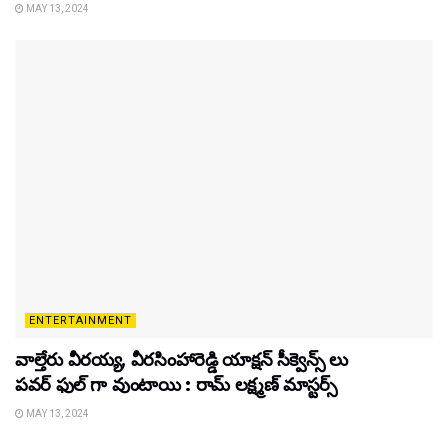
MAY 13, 2024
ENTERTAINMENT
వాల్తేరు వీరయ్య, వీరసింహారెడ్డి యాక్షన్ సీక్వెన్స్ లు
పవర్ ఫుల్ గా వుంటాయి : రామ్ లక్ష్మణ్ మాస్టర్స్
MAY 13, 2024