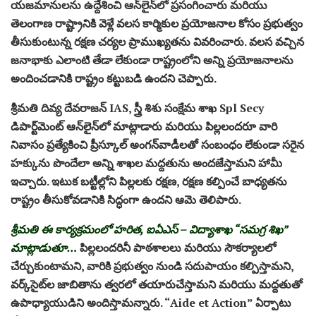
యజమానులను ఉద్దేశించి ఆన్‌లైన్‌లో ప్రసంగించారు మరియు
తెలంగాణ రాష్ట్రానికి వెళ్లే వలస కార్మికుల ప్రయోజనాల కోసం ప్రభుత్వం
తీసుకుంటున్న రక్షణ చర్యల ప్రాముఖ్యతను వివరించారు. వలస వచ్చిన
జనాభాకు ఎలాంటి తేడా లేకుండా రాష్ట్రంలోని అన్ని ప్రయోజనాలను
అందించడానికి రాష్ట్రం కట్టుబడి ఉందని చెప్పారు.
శ్రీమతి దివ్య దేవరాజన్ IAS, స్త్రీ శిశు సంక్షేమ శాఖ Spl Secy
డిపార్ట్‌మెంట్ ఆన్‌లైన్‌లో మాట్లాడారు మరియు పిల్లలందరూ వారి
నివాసం ప్రత్యేకించి ప్రీస్కూల్ అంగన్‌వాడీలతో సంబంధం లేకుండా సరైన
హక్కును పొందేలా అన్ని శాఖల మద్దతును అందజేస్తామని హామీ
ఇచ్చారు. ఇటుక బట్టీల్లోని పిల్లలకు రక్షణ, రక్షణ కల్పించే బాధ్యతను
రాష్ట్రం తీసుకోవడానికి సిద్ధంగా ఉందని ఆమె తెలిపారు.
శ్రీమతి ఈ కార్యక్రమంలో హరిత, ఐఏఎస్ – విద్యాశాఖ “సమగ్ర శిఖ”
మాట్లాడుతూ…
పిల్లలందరినీ పాఠశాలలు మరియు సౌకర్యాలలో
చేర్చుకుంటామని, వారికి ప్రభుత్వం నుండి సదుపాయం కల్పిస్తామని,
వర్క్‌సైట్‌ల జాబితాను త్వరలో తయారుచేస్తామని మరియు మద్దతుతో
ఉపాధ్యాయుడిని అందిస్తామన్నారు. “Aide et Action” ఏర్పాటు