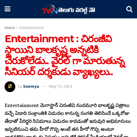
Home
Entertainment
Entertainment : చిరంజీవి
స్థాయిని బాలకృష్ణ అన్నటికి
చేరుకోలేడు.. వైరల్ గా మారుతున్న
సీనియర్ దర్శకుడు వ్యాఖ్యలు..
by
Sowmya
May 13, 2024
Entertainment మెగాస్టార్ చిరంజీవి నందమూరి బాలకృష్ణ చిత్రాలు
వచ్చే ఏడాది సంక్రాంతికి విడుదల కానున్న సంగతి తెలిసిందే ఒక్కరోజు
తేడాతో వీరిద్దరి సినిమాలు విడుదల కావడంతో ఇరువురి అభిమానులు
ఇప్పటినుంచి తమ హీరో గొప్ప అంటే తన హీరో గొప్ప అంటూ
వాదనకొస్తున్నారు ఈ విషయం ఇప్పటికే సోషల్ మీడియాలో వైరల్ గా