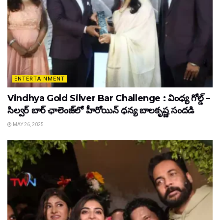
ENTERTAINMENT
Vindhya Gold Silver Bar Challenge : వింధ్య గోల్డ్ –
సిల్వర్ బార్ ఛాలెంజ్‌లో హీరోయిన్ ధ‌న్య బాల‌కృష్ణ‌ సందడి
MAY 26, 2025