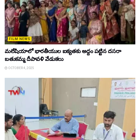
FILM NEWS
మలేషియాలో భారతీయుల ఐక్యతకు అద్దం పట్టిన దసరా
బతుకమ్మ దీపావళి వేడుకలు
OCTOBER 4, 2025