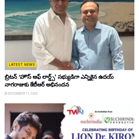
LATEST NEWS
బ్రిటన్ ‘హౌస్ ఆఫ్ లార్డ్స్’ సభ్యుడిగా ఎన్నికైన ఉదయ్
నాగరాజుకు కేటీఆర్ అభినందన
DECEMBER 11, 2025