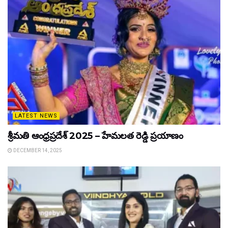
LATEST NEWS
శ్రీమతి ఆంధ్రప్రదేశ్ 2025 – హేమలత రెడ్డి ప్రయాణం
DECEMBER 14, 2025