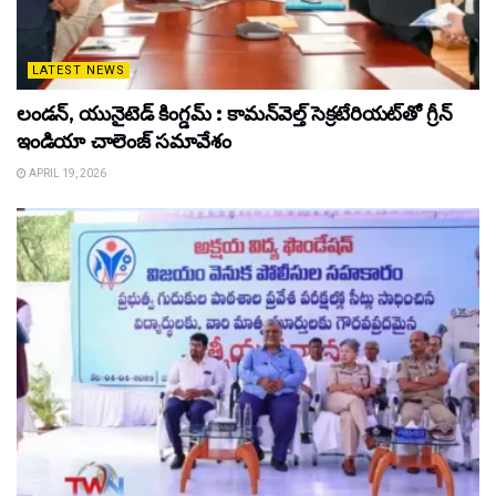
LATEST NEWS
లండన్, యునైటెడ్ కింగ్డమ్ : కామన్‌వెల్త్ సెక్రటేరియట్‌తో గ్రీన్
ఇండియా చాలెంజ్ సమావేశం
APRIL 19, 2026