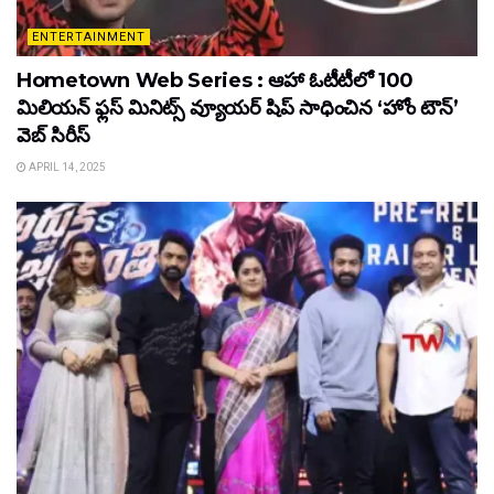
ENTERTAINMENT
Hometown Web Series : ఆహా ఓటీటీలో 100
మిలియన్ ఫ్లస్ మినిట్స్ వ్యూయర్ షిప్ సాధించిన ‘హోం టౌన్’
వెబ్ సిరీస్
APRIL 14, 2025