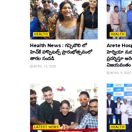
HEALTH
HEALTH
Health News : గచ్చిబౌలి లో
Arete Hospi
హెచ్‌కే హాస్పిటల్స్ ప్రారంభోత్సవంలో
హెర్నియా మర
తారల సందడి
ప్రదర్శిస్తూ అర
విజయవంతం
APRIL 19, 2025
APRIL 9, 2025
LATEST NEWS
HEALTH