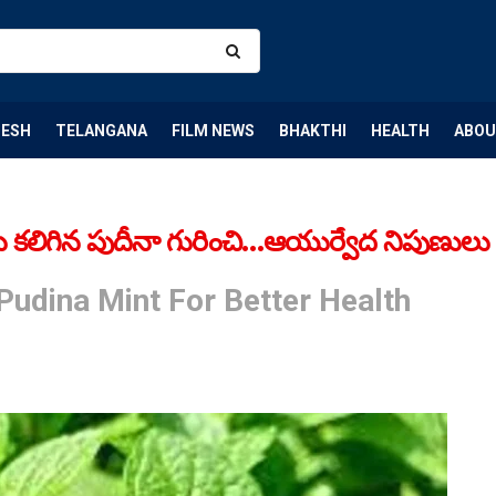
DESH
TELANGANA
FILM NEWS
BHAKTHI
HEALTH
ABOU
లిగిన పుదీనా గురించి…ఆయుర్వేద నిపుణులు ఏం
udina Mint For Better Health