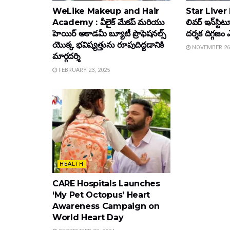
WeLike Makeup and Hair
Star Liver In
Academy : వీలైక్ మేకప్ మరియు
లివర్ ఇన్‌స్టి
హెయిర్ అకాడమీ బ్యూటీ ప్రొఫెషనల్స్
ద‌ర్శ‌క దిగ్గ‌
యొక్క భవిష్యత్తును రూపుదిద్దడానికి
NOVEMBER 26,
మార్గదర్శి
FEBRUARY 23, 2025
HEALTH
CARE Hospitals Launches
‘My Pet Octopus’ Heart
Awareness Campaign on
World Heart Day