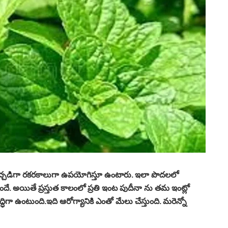
పచ్చడిగా రకరకాలుగా ఉపయోగిస్తూ ఉంటారు. ఇలా పొదలలో
ే. అయితే ప్రస్తుత కాలంలో ప్రతి ఇంట పుదీనా ను తమ ఇంట్లో
ిగా ఉంటుంది.ఇది ఆరోగ్యానికి ఎంతో మేలు చేస్తుంది. మరెన్నో