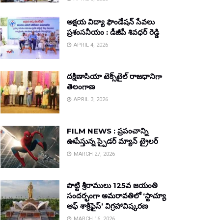
అక్షయ విద్యా ఫౌండేషన్ సేవలు
ప్రశంసనీయం : డీజీపీ శివధర్ రెడ్డి
APRIL 4, 2026
దక్షిణాసియా టెక్స్‌టైల్ రాజధానిగా
తెలంగాణ
APRIL 3, 2026
FILM NEWS : ప్రపంచాన్ని
ఊపేస్తున్న స్పైడర్ మ్యాన్ ట్రైలర్
MARCH 27, 2026
పొట్టి శ్రీరాములు 125వ జయంతి
సందర్భంగా అమరావతిలో ‘స్టాచ్యూ
ఆఫ్ శాక్రిఫైస్’ విగ్రహావిష్కరణ
MARCH 16, 2026