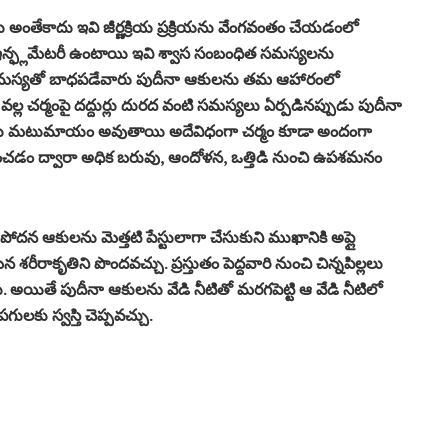
ను అంతేకాదు ఇవి జీర్ణక్రియ ప్రక్రియను వేంగవంతం చేయడంలో
న్ఫ్లమేటరీ ఉంటాయి ఇవి శ్వాస సంబంధిత సమస్యలను
ా‌ సమస్యతో బాధపడేవారు పుదీనా ఆకులను తమ ఆహారంలో
్ల చర్మంపై దద్దుర్లు దురద వంటి సమస్యలు ఏర్పడినప్పుడు పుదీనా
్యలు మటుమాయం అవుతాయి అదేవిధంగా చర్మం కూడా అందంగా
ంచడం ద్వారా అధిక బరువు, ఆందోళన, ఒత్తిడి నుంచి ఉపశమనం
దన ఆకులను మెత్తటి పేస్టులాగా చేసుకుని ముఖానికి అప్లై
కృతిని పొందవచ్చు. ప్రస్తుతం పెద్దవారి నుంచి చిన్నపిల్లలు
అయితే పుదీనా ఆకులను వేడి నీటితో మరగపెట్టి ఆ వేడి నీటిలో
గులకు స్వస్తి చెప్పవచ్చు.