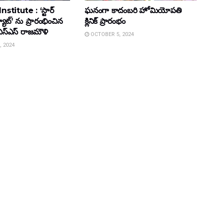
stitute : ‘స్టార్
ఘ‌నంగా కాదంబ‌రి హోమియోపతి
ట్యూట్’ ను ప్రారంభించిన
క్లినిక్ ప్రారంభం
జం ఎస్ఎస్ రాజ‌మౌళి
OCTOBER 5, 2024
 2024