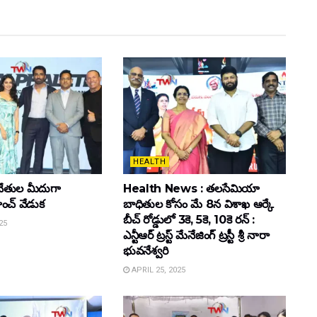
HEALTH
ేతుల మీదుగా
Health News : తలసేమియా
ాంచ్ వేడుక
బాధితుల కోసం మే 8న విశాఖ ఆర్కే
బీచ్‌ రోడ్డులో 3కె, 5కె, 10కె రన్‌ :
25
ఎన్టీఆర్‌ ట్రస్ట్‌ మేనేజింగ్‌ ట్రస్టీ శ్రీ నారా
భువనేశ్వరి
APRIL 25, 2025