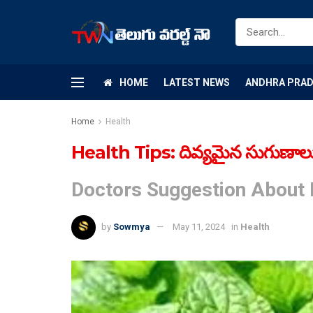
HOME
LATEST NEWS
ANDHRA PRA
Home
Health
Health Tips: దివ్యమైన సుగుణాలు క
Doctors Suggestion About P
by
Sowmya
May 11, 2024
in
Health