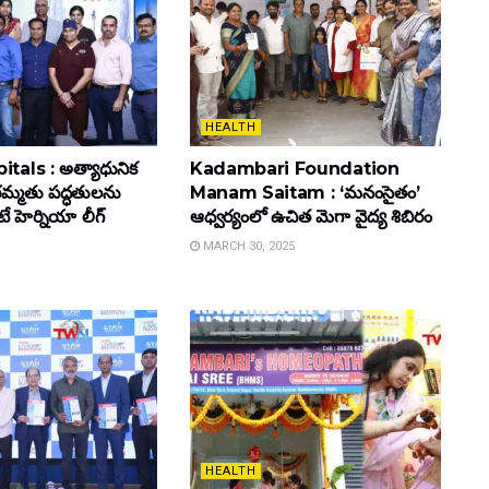
HEALTH
tals : అత్యాధునిక
Kadambari Foundation
మ్మతు పద్ధతులను
Manam Saitam : ‘మనంసైతం’
ెటే హెర్నియా లీగ్
ఆధ్వర్యంలో ఉచిత మెగా వైద్య శిబిరం
MARCH 30, 2025
HEALTH