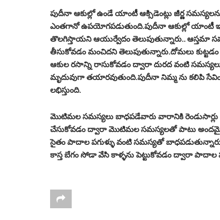
పుదీనా ఆకుల్లో ఉండే యాంటీ ఆక్సిడెంట్లు జీర్ణ సమస్యల
ఎంతగానో ఉపయోగపడుతుంది.పుదీనా ఆకుల్లో యాంటీ ఇ
తొలగిస్తాయని ఆయుర్వేదం తెలుపుతున్నారు.. ఆస్తమ
తీసుకోవడం మంచిదని తెలుపుతున్నారు.దోమలు కుట్టడం వల
ఆకుల రసాన్ని రాసుకోవడం ద్వారా దురద వంటి సమస
మృదువుగా తయారవుతుంది.పుదీనా నిమ్మ ను కలిపి సేవి
లభిస్తుంది.
మొటిమల సమస్యలు బాధపడేవారు వారానికి రెండుసార్లు పో
చేసుకోవడం ద్వారా మొటిమల సమస్యలతో పాటు అందమైన శరీరా
సైతం పాదాల పగుళ్ళు వంటి సమస్యతో బాధపడుతున్నారు. 
కాస్త బేగం సోడా వేసి కాళ్ళను పెట్టుకోవడం ద్వారా పాదాల ప