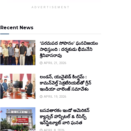
ADVERTISEMENT
Recent News
‘పరమపద సోపానం’ ఘనవిజయం
సాధిస్తుంది : దర్శకుడు భీమనేని
శ్రీనివాసరావు
APRIL 21, 2026
లండన్, యునైటెడ్ కింగ్డమ్ :
కామన్‌వెల్త్ సెక్రటేరియట్‌తో గ్రీన్
ఇండియా చాలెంజ్ సమావేశం
APRIL 19, 2026
బసవతారకం ఇండో అమెరికన్
క్యాన్సర్ హాస్పిటల్ & రీసెర్చ్
ఇన్‌స్టిట్యూట్ వారి ఘనత
APRIL 8, 2026