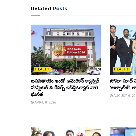
Related
Posts
HEALTH
HEALTH
బసవతారకం ఇండో అమెరికన్ క్యాన్సర్
సోనూ సూద్ చ
హాస్పిటల్ & రీసెర్చ్ ఇన్‌స్టిట్యూట్ వారి
‘ఆల్ఫాలీట్’ ల
ఘనత
AUGUST 6, 20
APRIL 8, 2026