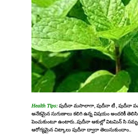
Health Tips:
పుదీనా మసాలాగా, పుదీనా టీ , పుదీనా 
అనేకమైన సుగుణాలు కలిగి ఉన్న విషయం అందరికీ తెలిసింద
పెంచుకుంటూ ఉంటారు..పుదీనా ఆకుల్లో విటమిన్ సి సమృద్ధ
ఆరోగ్యమైన చిట్కాలు పుదీనా ద్వారా తెలుసుకుందాం..