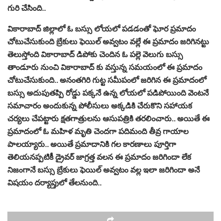
గురి చేసింది..
వికారాబాద్ జిల్లాలో ఓ బస్సు లోయలో పడడంతో ఘోర ప్రమాదం
చోటుచేసుకుంది బ్రేకులు ఫెయిల్ అవ్వటం వల్లే ఈ ప్రమాదం జరిగినట్టు
తెలుస్తోంది వికారాబాద్ డిపోకు చెందిన ఓ పల్లె వెలుగు బస్సు
తాండూరు నుంచి వికారాబాద్ కు వస్తున్న సమయంలో ఈ ప్రమాదం
చోటుచేసుకుంది.. అనంతగిరి గుట్ట సమీపంలో జరిగిన ఈ ప్రమాదంలో
బస్సు అదుపుతప్పి రోడ్డు పక్కనే ఉన్న లోయలో పడిపోయింది వెంటనే
సమాచారం అందుకున్న పోలీసులు అక్కడికి చేరుకొని సహాయక
చర్యలు చేపట్టారు క్షతగాత్రులను ఆసుపత్రికి తరలించారు.. అయితే ఈ
ప్రమాదంలో ఓ మహిళ మృతి చెందగా పదిమంది తీవ్ర గాయాల
పాలయ్యారు.. అయితే ప్రమాదానికి గల కారణాలు పూర్తిగా
తెలియనప్పటికీ డ్రైవర్ జాగ్రత్త వలన ఈ ప్రమాదం జరిగిందా లేక
నిజంగానే బస్సు బ్రేకులు ఫెయిల్ అవ్వటం వల్ల ఇలా జరిగిందా అనే
విషయం దర్యాప్తులో తేలనుంది..