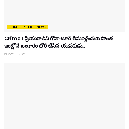
CRIME - POLICE NEWS
Crime : ప్రియురాలిని గోవా టూర్ తీసుకెళ్లేందుకు సొంత
ఇంట్లోనే బంగారం చోరీ చేసిన యువకుడు..
MAY 13, 2024