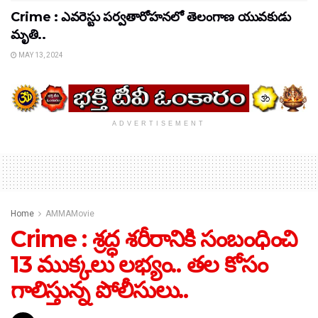
Crime : ఎవరెస్టు పర్వతారోహనలో తెలంగాణ యువకుడు
మృతి..
MAY 13, 2024
ADVERTISEMENT
Home
AMMAMovie
Crime : శ్రద్ధ శరీరానికి సంబంధించి
13 ముక్కలు లభ్యం.. తల కోసం
గాలిస్తున్న పోలీసులు..