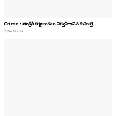
Crime : తండ్రికి కర్మకాండలు నిర్వహించిన కుమార్తె..
MAY 13, 2024