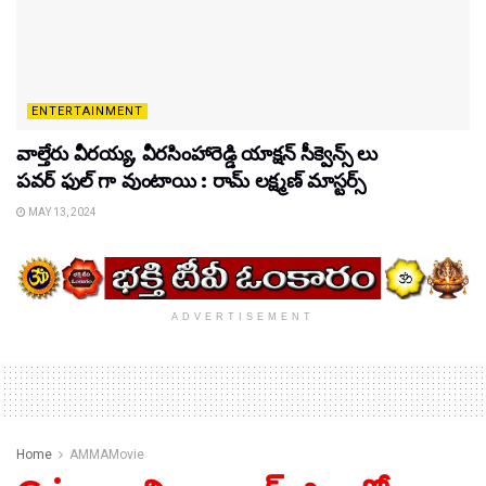
ENTERTAINMENT
వాల్తేరు వీరయ్య, వీరసింహారెడ్డి యాక్షన్ సీక్వెన్స్ లు
పవర్ ఫుల్ గా వుంటాయి : రామ్ లక్ష్మణ్ మాస్టర్స్
MAY 13, 2024
ADVERTISEMENT
Home
AMMAMovie