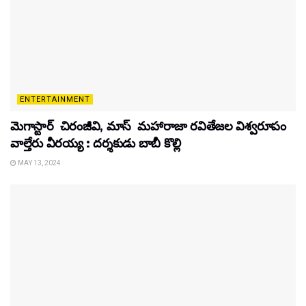
ENTERTAINMENT
మెగాస్టార్ చిరంజీవి, మాస్ మహారాజా రవితేజల విశ్వరూపం
వాల్తేరు వీరయ్య : దర్శకుడు బాబీ కొల్లి
MAY 13, 2024