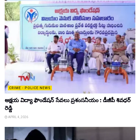
CRIME - POLICE NEWS
అక్షయ విద్యా ఫౌండేషన్ సేవలు ప్రశంసనీయం : డీజీపీ శివధర్
రెడ్డి
APRIL 4, 2026