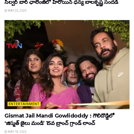
సిల్వర్ బార్ ఛాలెంజ్‌లో హీరోయిన్ ధ‌న్య బాల‌కృష్ణ‌ సందడి
MAY 26, 2025
ENTERTAINMENT
Gismat Jail Mandi Gowlidoddy : గౌలిదొడ్డిలో
‘జిస్మత్ జైలు మండి’ 15వ బ్రాంచ్ గ్రాండ్ లాంచ్
MAY 18, 2025