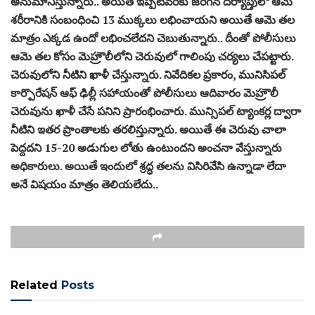
అనుమానిస్తున్నారు.. అయితే ఇప్పటివరకు జరిగిన దర్యాప్తులో ఆమె
శరీరానికి సంబంధించి 13 ముక్కలు లభించాయని అయితే ఆమె తల
మాత్రం ఎక్కడ ఉందో లభించలేదని చెబుతున్నారు.. దీంతో పోలీసులు
ఆమె తల కోసం మెహ్రౌలీలోని చెరువులో గాలింపు చర్యలు చేపట్టారు.
చెరువులోని నీటిని ఖాళీ చేస్తున్నారు. నివేదికల ప్రకారం, మునిసిపల్
కార్పొరేషన్ ఆఫ్ ఢిల్లీ సహాయంతో పోలీసులు ఆదివారం మెహ్రౌలీ
చెరువును ఖాళీ చేసే పనిని ప్రారంభించారు. మున్సిపల్ ట్యాంకర్ల ద్వారా
నీటిని ఇతర ప్రాంతాలకు తరలిస్తున్నారు. అయితే ఈ చెరువు చాలా
పెద్దదని 15-20 అడుగుల లోతు ఉంటుందని అంచనా వేస్తున్నారు
అధికారులు. అయితే ఇందులో శ్రద్ధ తలను విసిరివేసి ఉన్నాడా లేదా
అనే విషయం మాత్రం తెలియలేదు..
Related
Posts