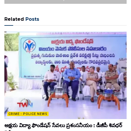
Related
Posts
CRIME - POLICE NEWS
అక్షయ విద్యా ఫౌండేషన్ సేవలు ప్రశంసనీయం : డీజీపీ శివధర్