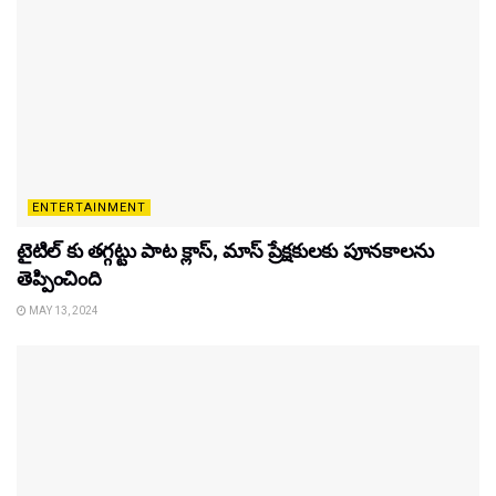
ENTERTAINMENT
టైటిల్‌ కు తగ్గట్టు పాట క్లాస్, మాస్ ప్రేక్షకులకు పూనకాలను
తెప్పించింది
MAY 13, 2024