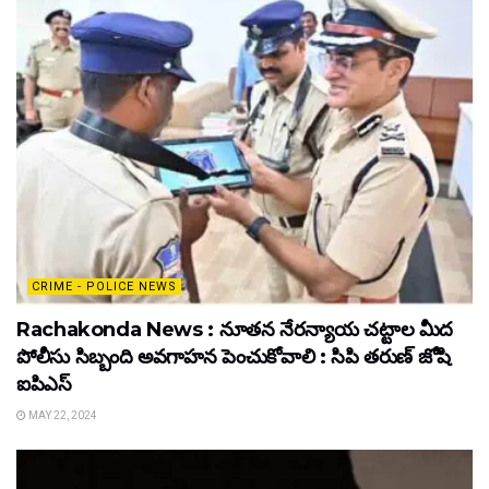
CRIME - POLICE NEWS
Rachakonda News : నూతన నేరన్యాయ చట్టాల మీద
పోలీసు సిబ్బంది అవగాహన పెంచుకోవాలి : సిపి తరుణ్ జోషి
ఐపిఎస్
MAY 22, 2024