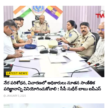
LATEST NEWS
నేర పరిశోధన, విచారణలో అధికారులు నూతన సాంకేతిక
పరిజ్ఞానాన్ని వినియోగించుకోవాలి : సీపీ సుధీర్ బాబు ఐపీఎస్
JANUARY 3, 2025