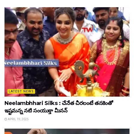
LATEST NEWS
Neelambhhari Silks : చేనేత చీరలంటే తనకెంతో
ఇష్టమన్న నటి సంయుక్తా మీనన్‌
APRIL 19, 2025