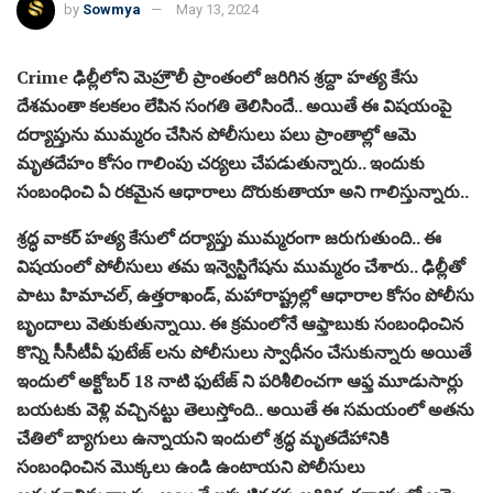
by
Sowmya
May 13, 2024
Crime ఢిల్లీలోని మెహ్రౌలీ ప్రాంతంలో జరిగిన శ్రద్దా హత్య కేసు
దేశమంతా కలకలం లేపిన సంగతి తెలిసిందే.. అయితే ఈ విషయంపై
దర్యాప్తును ముమ్మరం చేసిన పోలీసులు పలు ప్రాంతాల్లో ఆమె
మృతదేహం కోసం గాలింపు చర్యలు చేపడుతున్నారు.. ఇందుకు
సంబంధించి ఏ రకమైన ఆధారాలు దొరుకుతాయా అని గాలిస్తున్నారు..
శ్రద్ధ వాకర్ హత్య కేసులో దర్యాప్తు ముమ్మరంగా జరుగుతుంది.. ఈ
విషయంలో పోలీసులు తమ ఇన్వెస్టిగేషను ముమ్మరం చేశారు.. ఢిల్లీతో
పాటు హిమాచల్, ఉత్తరాఖండ్, మహారాష్ట్రల్లో ఆధారాల కోసం పోలీసు
బృందాలు వెతుకుతున్నాయి. ఈ క్రమంలోనే ఆఫ్తాబుకు సంబంధించిన
కొన్ని సీసీటీవీ ఫుటేజ్ లను పోలీసులు స్వాధీనం చేసుకున్నారు అయితే
ఇందులో అక్టోబర్ 18 నాటి ఫుటేజ్ ని పరిశీలించగా ఆఫ్త మూడుసార్లు
బయటకు వెళ్లి వచ్చినట్టు తెలుస్తోంది.. అయితే ఈ సమయంలో అతను
చేతిలో బ్యాగులు ఉన్నాయని ఇందులో శ్రద్ధ మృతదేహానికి
సంబంధించిన మొక్కలు ఉండి ఉంటాయని పోలీసులు