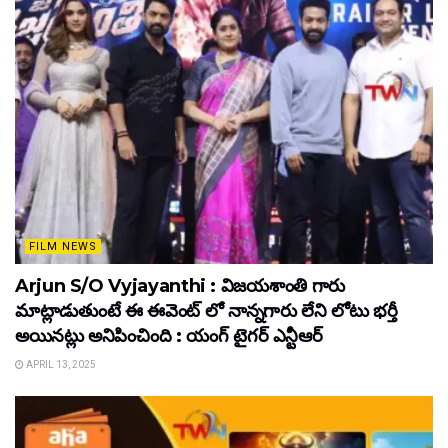
FILM NEWS
Arjun S/O Vyjayanthi : విజయశాంతి గారు
మాట్లాడుతుంటే ఈ ఈవెంట్ లో నాన్నగారు లేని లోటు భర్తీ
అయినట్లు అనిపించింది : యంగ్ టైగర్ ఎన్టీఆర్
APRIL 13, 2025