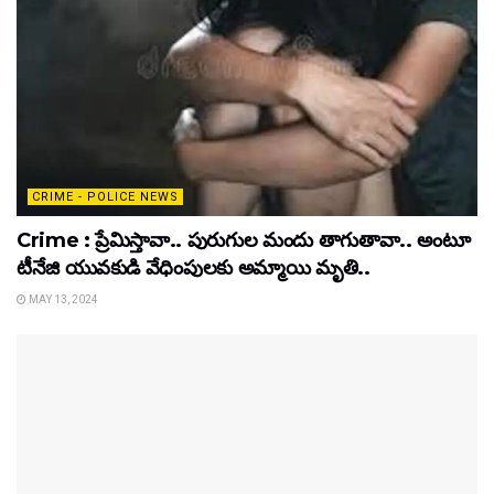
CRIME - POLICE NEWS
Crime : ప్రేమిస్తావా.. పురుగుల మందు తాగుతావా.. అంటూ
టీనేజి యువకుడి వేధింపులకు అమ్మాయి మృతి..
MAY 13, 2024