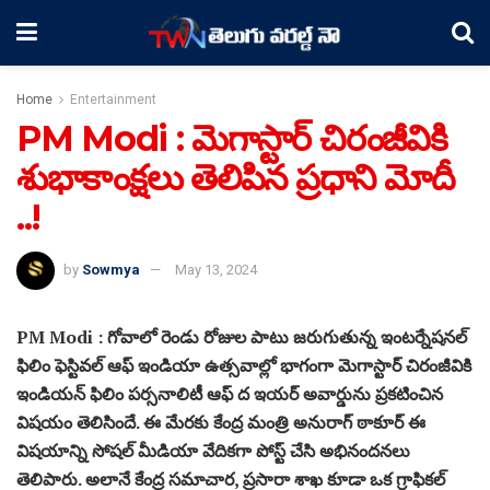
Home
Entertainment
PM Modi : మెగాస్టార్ చిరంజీవికి
శుభాకాంక్షలు తెలిపిన ప్రధాని మోదీ
..!
by
Sowmya
May 13, 2024
PM Modi : గోవాలో రెండు రోజుల పాటు జరుగుతున్న ఇంటర్నేషనల్
ఫిలిం ఫెస్టివల్ ఆఫ్ ఇండియా ఉత్సవాల్లో భాగంగా మెగాస్టార్ చిరంజీవికి
ఇండియన్ ఫిలిం పర్సనాలిటీ ఆఫ్ ద ఇయర్ అవార్డును ప్రకటించిన
విషయం తెలిసిందే. ఈ మేరకు కేంద్ర మంత్రి అనురాగ్ ఠాకూర్ ఈ
విషయాన్ని సోషల్ మీడియా వేదికగా పోస్ట్ చేసి అభినందనలు
తెలిపారు. అలానే కేంద్ర సమాచార, ప్రసారా శాఖ కూడా ఒక గ్రాఫికల్