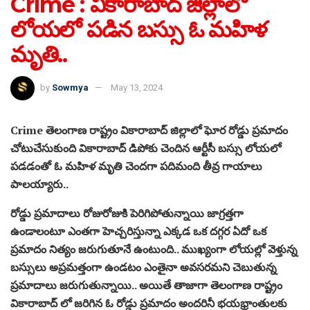
Crime : వికారాబాద్ జిల్లాలో
లోయలో పడిన బస్సు ఓ మహిళ
మృతి..
by
Sowmya
May 13, 2024
Crime తెలంగాణ రాష్ట్రం వికారాబాద్ జిల్లాలో ఘోర రోడ్డు ప్రమాదం
చోటుచేసుకుంది వికారాబాద్ డిపోకు చెందిన ఆర్టీసీ బస్సు లోయలో
పడడంతో ఓ మహిళ మృతి చెందగా పదిమంది తీవ్ర గాయాలు
పాలయ్యారు..
రోడ్డు ప్రమాదాలు రోజురోజుకి పెరిగిపోతున్నాయి జాగ్రత్తగా
ఉండాలంటూ ఎంతగా హెచ్చరిస్తున్నా ఎక్కడ ఒక దగ్గర ఏదో ఒక
ప్రమాదం నిత్యం జరుగుతూనే ఉంటుంది.. ముఖ్యంగా లోయల్లో వెళ్తున్న
బస్సులు అప్రమత్తంగా ఉండటం ఎంతైనా అవసరమని చెబుతున్న
ప్రమాదాలు జరుగుతున్నాయి.. అయితే తాజాగా తెలంగాణ రాష్ట్రం
వికారాబాద్ లో జరిగిన ఓ రోడ్డు ప్రమాదం అందరినీ భయభ్రాంతులకు