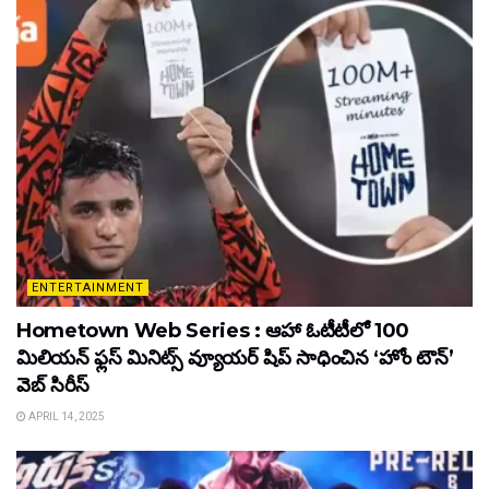
ENTERTAINMENT
Hometown Web Series : ఆహా ఓటీటీలో 100
మిలియన్ ఫ్లస్ మినిట్స్ వ్యూయర్ షిప్ సాధించిన ‘హోం టౌన్’
వెబ్ సిరీస్
APRIL 14, 2025