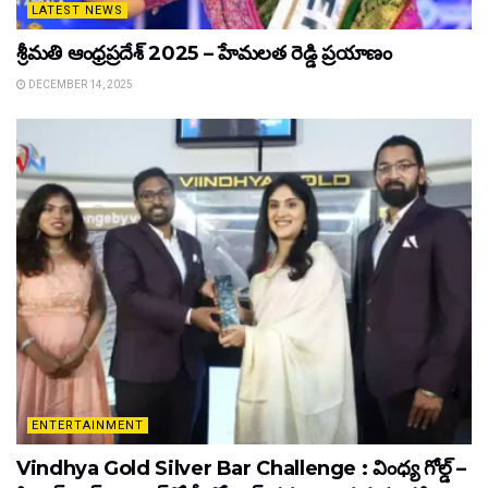
LATEST NEWS
శ్రీమతి ఆంధ్రప్రదేశ్ 2025 – హేమలత రెడ్డి ప్రయాణం
DECEMBER 14, 2025
ENTERTAINMENT
Vindhya Gold Silver Bar Challenge : వింధ్య గోల్డ్ –