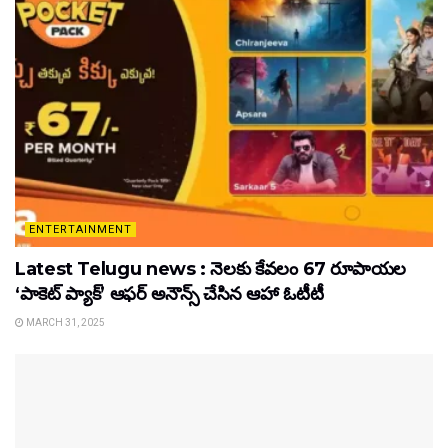
ENTERTAINMENT
Latest Telugu news : నెలకు కేవలం 67 రూపాయల
‘పాకెట్ ప్యాక్’ ఆఫర్ అనౌన్స్ చేసిన ఆహా ఓటీటీ
MARCH 31, 2025