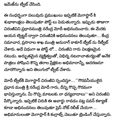
ఇమేజ్‌ను ట్వీట్ చేసింది.
ఈ సంధర్భంగా పలువురు ప్రముఖులు ఇప్పటికే మెగాస్టార్ కి
శుభాకాంక్షలు తెలుపుతూ పోస్ట్ లు పెడుతున్నారు. ఇప్పుడు తాజాగా
చిరంజీవిని ప్రధానమంత్రి నరేంద్ర మోదీ అభినందించారు. ఈ మేరకు
ఆయన ట్విట్టర్ ద్వారా చిరంజీవికి అభినందనలు తెలుపుతూ… కేంద్ర
సమాచార, ప్రసారాల శాఖ మంత్రి అనురాగ్ ఠాకూర్ ట్వీట్ ను రీట్వీట్
చేశారు. అదే విధంగా ఆ పోస్ట్ లో… చిరంజీవి గారు విలక్షణమైన
నటుడు. అద్భుతమైన వ్యక్తిత్వంతో, విభిన్న నటనాచాతుర్యంతో అనేక
పాత్రలు పోషించి కొన్ని తరాల ప్రేక్షకుల అభిమానాన్నీ, ఆదరణనూ
చూరగొన్నారు అని తెలుగులో ట్వీట్ చేశారు.
మోదీ ట్వీట్‌కి మెగాస్టార్ చిరంజీవి స్పందిస్తూ… ‘‘గౌరవనీయులైన
ప్రధాన మంత్రి శ్రీ నరేంద్ర మోదీ గారు, దీన్ని గొప్ప గౌరవంగా
భావిస్తున్నాను. మీ గొప్ప మాటలకు నా ధన్యవాదాలు’’ అని చిరంజీవి
పేర్కొన్నారు. ఇప్పటికే చిరుకి ఈ అవార్డు రావడం పట్ల పవన్ కళ్యాణ్
కూడా అభినందనలు తెలుపుతూ ప్రెస్ నోట్ రిలీజ్ చేయగా…
అభిమానులంతా మెగాస్టార్ కి కంగ్రాట్స్ చెబుతూ ట్రెండింగ్ చేస్తున్నారు.