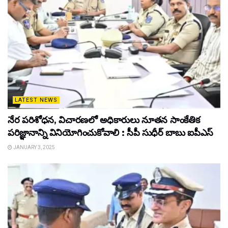
LATEST NEWS
నేర పరిశోధన, విచారణలో అధికారులు నూతన సాంకేతిక
పరిజ్ఞానాన్ని వినియోగించుకోవాలి : సీపీ సుధీర్ బాబు ఐపీఎస్
JANUARY 3, 2025