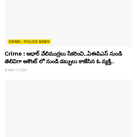
CRIME - POLICE NEWS
Crime : ఆధార్ వేలిముద్రలు సేకరించి..ఏఈపిఎస్ నుండి
తెలివిగా అకౌంట్ లో నుండి డబ్బులు కాజేసిన ఓ వ్యక్తి..
MAY 13, 2024