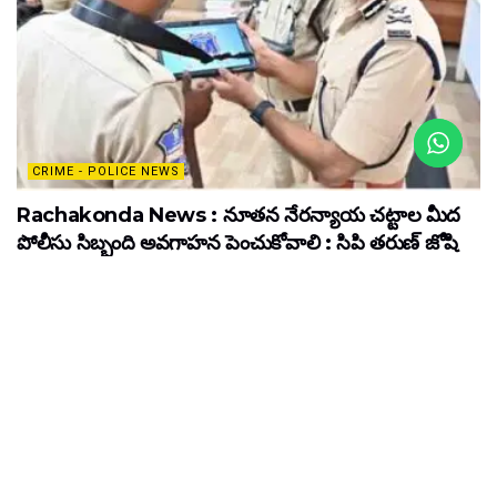
CRIME - POLICE NEWS
Rachakonda News : నూతన నేరన్యాయ చట్టాల మీద
పోలీసు సిబ్బంది అవగాహన పెంచుకోవాలి : సిపి తరుణ్ జోషి
ఐపిఎస్
MAY 22, 2024