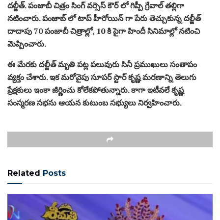
దల్జీత్. పంజాబీ చిత్రం సింగ్ వర్సెస్ కౌర్ లో గిప్పీ గ్రేవాల్ తల్లిగా
నటించారు. పంజాబ్ ‏లో టాప్ హీరోయిన్ గా పేరు తెచ్చుకున్న దల్జీత్
దాదాపు 70 పంజాబీ చిత్రాల్లో, 10 కి పైగా హిందీ సినిమాల్లో నటించి
మెప్పించారు.
ఈ మేరకు దల్జీత్ మృతి పట్ల పలువురు సినీ ప్రముఖులు సంతాపం
వ్యక్తం చేశారు. ఇక మరోవైపు సూపర్ స్టార్ కృష్ణ మరణాన్ని తెలుగు
ప్రేక్షకులు ఇంకా జీర్ణించు కోలేకపోతున్నారు. కాగా ఇటీవలే కృష్ణ
సంస్మరణ సభను ఆయన కుటుంబ సభ్యులు నిర్వహించారు.
Related
Posts