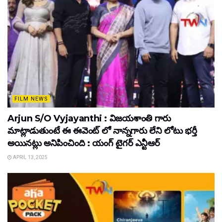
FILM NEWS
Arjun S/O Vyjayanthi : విజయశాంతి గారు
మాట్లాడుతుంటే ఈ ఈవెంట్ లో నాన్నగారు లేని లోటు భర్తీ
అయినట్లు అనిపించింది : యంగ్ టైగర్ ఎన్టీఆర్
APRIL 13, 2025