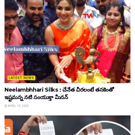
LATEST NEWS
Neelambhhari Silks : చేనేత చీరలంటే తనకెంతో
ఇష్టమన్న నటి సంయుక్తా మీనన్‌
APRIL 19, 2025