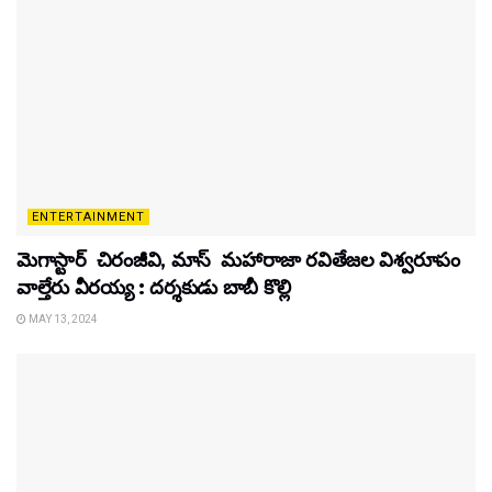
ENTERTAINMENT
మెగాస్టార్ చిరంజీవి, మాస్ మహారాజా రవితేజల విశ్వరూపం
వాల్తేరు వీరయ్య : దర్శకుడు బాబీ కొల్లి
MAY 13, 2024