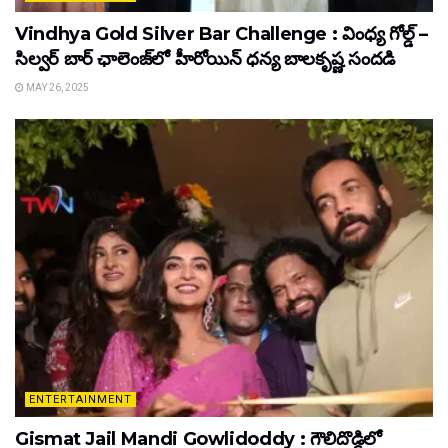
Vindhya Gold Silver Bar Challenge : వింధ్య గోల్డ్ –
సిల్వర్ బార్ ఛాలెంజ్‌లో హీరోయిన్ ధ‌న్య బాల‌కృష్ణ‌ సందడి
MAY 26, 2025
ENTERTAINMENT
Gismat Jail Mandi Gowlidoddy : గౌలిదొడ్డిలో