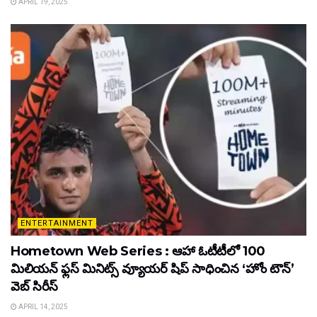
APRIL 19, 2025
ENTERTAINMENT
Hometown Web Series : ఆహా ఓటీటీలో 100
మిలియన్ ఫ్లస్ మినిట్స్ వ్యూయర్ షిప్ సాధించిన ‘హోం టౌన్’
వెబ్ సిరీస్
APRIL 14, 2025