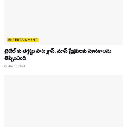
ENTERTAINMENT
టైటిల్‌ కు తగ్గట్టు పాట క్లాస్, మాస్ ప్రేక్షకులకు పూనకాలను
తెప్పించింది
MAY 13, 2024