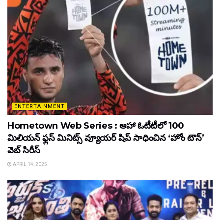
ENTERTAINMENT
Hometown Web Series : ఆహా ఓటీటీలో 100
మిలియన్ ఫ్లస్ మినిట్స్ వ్యూయర్ షిప్ సాధించిన ‘హోం టౌన్’
వెబ్ సిరీస్
APRIL 14, 2025