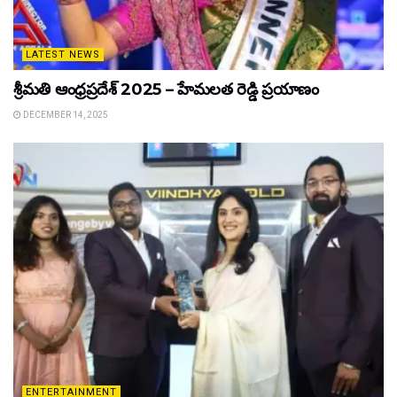
LATEST NEWS
శ్రీమతి ఆంధ్రప్రదేశ్ 2025 – హేమలత రెడ్డి ప్రయాణం
DECEMBER 14, 2025
ENTERTAINMENT