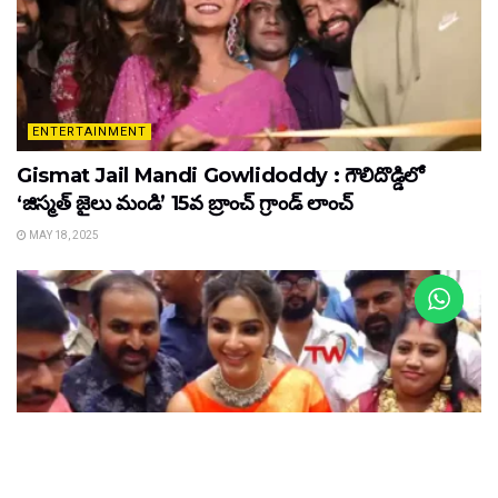
ENTERTAINMENT
Gismat Jail Mandi Gowlidoddy : గౌలిదొడ్డిలో
‘జిస్మత్ జైలు మండి’ 15వ బ్రాంచ్ గ్రాండ్ లాంచ్
MAY 18, 2025