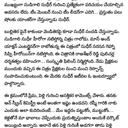
ముఖ్యంగా సుడిగాలి సుధీర్ గురించి ప్రత్యేకంగా పరిచయం చేయాల్సిన
అవసరం లేదు. టీం మెంబ‌ర్ నుంచి టీం లీడ‌ర్‌గా ఎదిగి… ప్ర‌స్తుతం ప‌లు
షోల‌కు యాంక‌ర్‌గా చేస్తున్నాడు సుధీర్.
బుల్లితెర పైనే కాకుండా వెండితెరపై కూడా సుధీర్ సందడి చేస్తున్నాడు.
సుడిగాలి సుధీర్‍‍‍‍ హీరోగా న‌టిస్తోన్న చిత్రం గాలోడు. మాస్ అండ్
యాక్షన్ ఎంటర్టైనర్‏గా రాబోతున్న ఈ చిత్రంలో సుధీర్ సరసన గెహ్నా
సిప్పి హీరోయిన్‌గా న‌టిస్తోంది. ఈ చిత్రానికి రాజ‌శేఖ‌ర్ రెడ్డి పులిచ‌ర్ల
ద‌ర్శ‌క‌త్వం వ‌హించగా… సంస్కృతి ఫిలింస్ నిర్మిస్తోంది. నేడు ప్రేక్షకుల
ముందుకు వచ్చిన ఈ చిత్రం ప్రేక్షకుల నుంచి మంచి రెస్పాన్స్
సంపాదించుకుంటుంది. ఈ మేరకు సుధీర్ ఇటీవల ఓ ఇంటర్వ్యూలో
పాల్గొన్నారు.
ఈ క్రమంలోనే ప్రేమ, పెళ్లి గురించి ఆసక్తికర కామెంట్స్ చేశారు. తనకు
ఆన్ స్క్రీన్ కెమిస్ట్రీ అంటే అంతగా ఇష్టం ఉండదని. రష్మీ గారికి నాకు
ఎందుకు అలా కుదిరిందంటే… మేం ఇద్దరం పట్టుకోం, ముట్టుకోం…
కళ్లతోనే మా భావాలు చెప్పేందుకు ప్రయత్నిస్తుంటాం అందుకే వర్కౌట్
అయ్యింది అన్నారు. అలానే తన పెళ్లి గురింకీ అడగగా తాను పెళ్లి