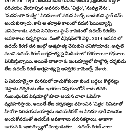
Director Teja : ఉదయ్ కిరణ్ గురించి తెలుగు ప్రేక్షకులకు కొత్తగా
పరిచయం చేయాల్సిన అవసరం లేదు. ‘చిత్రం’, ‘నువ్వు నేను’,
‘మనసంతా నువ్వే’ ‘ సినిమాలతో వరుస హిట్స్ అందుకుని స్టార్ డమ్
అందుకున్నాడు. కానీ ఆ తర్వాతి కాలంలో వరుస ఫెయిల్యూర్స్
చవిచూశాడు. వరుస సినిమాలు ఫ్లాప్‌ కావడంతో ఉదయ్‌ కిరణ్‌కు
అవకాశాలు సన్నగిల్లాయి. దీంతో డిప్రెషన్‌లోకి వెళ్లి.. 2014 జనవరి లో
ఉదయ్ కిరణ్ తన ఇంట్లో ఆత్మహత్య చేసుకుని చనిపోయాడు. అప్పటి
నుంచి ఉదయ్ కిరణ్ ఆత్మహత్య పై మీడియాలో రకరకాలుగా కథనాలు
వినిపిస్తున్నాయి. అయితే తాజాగా ఓ ఇంటర్వ్యూలో పాల్గొన్న దర్శకుడు
తేజ ఉదయ్ కిరణ్ ఆత్మహత్య పై ఆసక్తికర కామెంట్స్ చేశారు.
ఏ విషయాన్నైనా మనసులో దాచుకోకుండా కుండ బద్దలు కొట్టినట్లు
చెప్తాడు దర్శకుడు తేజ. ఇతరుల విషయంలోనే కాదు తనకు
సంబంధించిన విషయాల్లో కూడా ఆయన చాలా ఓపెన్‌గా
వ్యవహరిస్తాడు. అయితే తేజ దర్శకత్వం వహించిన ‘చిత్రం’ సినిమాతో
హీరోగా పరిచయమయ్యాడు ఉదయ్‌కిరణ్‌. ఆ సినిమా భారీ విజయం
అందుకోవడంతో ఉదయ్‌కి అవకాశాలు వరుసకట్టాయి. తాజాగా
ఆయన ఓ ఇంటర్వ్యూలో మాట్లాడుతూ… ఉదయ్ కిరణ్ చాలా