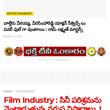
ENTERTAINMENT
వాల్తేరు వీరయ్య, వీరసింహారెడ్డి యాక్షన్ సీక్వెన్స్ లు
పవర్ ఫుల్ గా వుంటాయి : రామ్ లక్ష్మణ్ మాస్టర్స్
MAY 13, 2024
ADVERTISEMENT
Home
Entertainment
Film Industry : సినీ పరిశ్రమను
వెంటాడుతున్న వరుస విషాదాలు..!