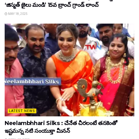
‘జిస్మత్ జైలు మండి’ 15వ బ్రాంచ్ గ్రాండ్ లాంచ్
MAY 18, 2025
LATEST NEWS
Neelambhhari Silks : చేనేత చీరలంటే తనకెంతో
ఇష్టమన్న నటి సంయుక్తా మీనన్‌