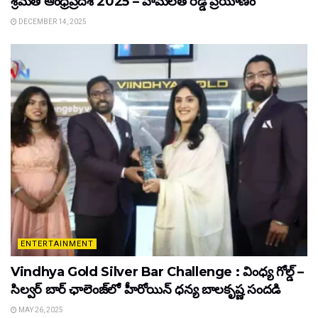
శ్రీమతి ఆంధ్రప్రదేశ్ 2025 – హేమలత రెడ్డి ప్రయాణం
DECEMBER 14, 2025
ENTERTAINMENT
Vindhya Gold Silver Bar Challenge : వింధ్య గోల్డ్ –
సిల్వర్ బార్ ఛాలెంజ్‌లో హీరోయిన్ ధ‌న్య బాల‌కృష్ణ‌ సందడి
MAY 26, 2025