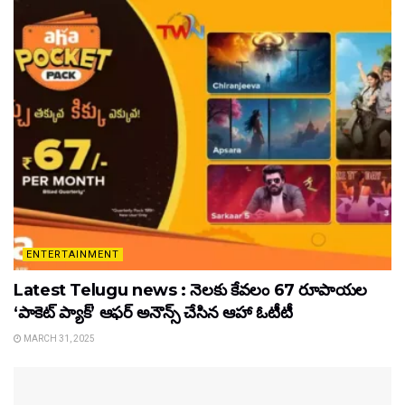
ENTERTAINMENT
Latest Telugu news : నెలకు కేవలం 67 రూపాయల
‘పాకెట్ ప్యాక్’ ఆఫర్ అనౌన్స్ చేసిన ఆహా ఓటీటీ
MARCH 31, 2025