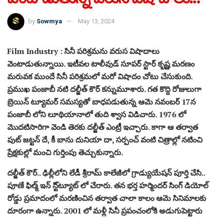
by
Sowmya
May 13, 2024
Film Industry : సినీ పరిశ్రమను వరుస విషాదాలు
వెంటాడుతున్నాయి. ఇటీవల టాలీవుడ్ సూపర్ స్టార్ కృష్ణ మరణం
మరువక ముందే సినీ పరిశ్రమలో మరో విషాదం చోటు చేసుకుంది.
ప్రముఖ పంజాబీ నటి దల్జీత్ కౌర్ కన్నుమూశారు. గత కొద్ది రోజులుగా
బ్రెయిన్ ట్యూమర్ సమస్యతో బాధపడుతున్న ఆమె నవంబర్ 17న
పంజాబీ లోని లూథియానాలో తుది శ్వాస విడిచారు. 1976 లో
మొదటిసారిగా వెండి తెరకు దల్జీత్ ఎంట్రీ ఇచ్చారు. కాగా ఆ తర్వాత
పుట్ జట్టన్ దే, కీ బాను దునియా దా, సర్పంచ్ వంటి చిత్రాల్లో నటించి
ప్రేక్షకుల్లో మంచి గుర్తింపు తెచ్చుకున్నారు.
దల్జీత్ కౌర్.. ఢిల్లీలోని లేడీ శ్రీరామ్ కాలేజీలో గ్రాడ్యుయేషన్ పూర్తి చేసి..
పూణే ఫిల్మ్ ఇన్ స్టి్ట్యూట్ లో చేరారు. తన భర్త హర్మిందర్ సింగ్ డియోల్
రోడ్డు ప్రమాదంలో మరణించిన తర్వాత చాలా కాలం ఆమె సినిమాలకు
దూరంగా ఉన్నారు. 2001 లో మళ్లీ సినీ ప్రపంచంలోకి అడుగుపెట్టారు