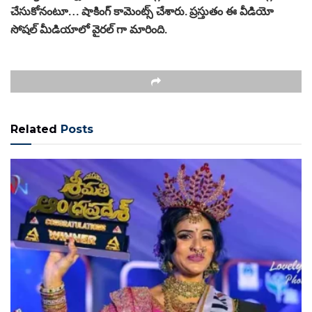
చేసుకోనంటూ… షాకింగ్ కామెంట్స్ చేశారు. ప్రస్తుతం ఈ వీడియో
సోషల్ మీడియాలో వైరల్ గా మారింది.
Related
Posts