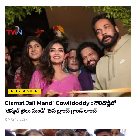
ENTERTAINMENT
Gismat Jail Mandi Gowlidoddy : గౌలిదొడ్డిలో
‘జిస్మత్ జైలు మండి’ 15వ బ్రాంచ్ గ్రాండ్ లాంచ్
MAY 18, 2025