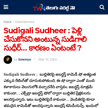
Home
Entertainment
Sudigali Sudheer : పెళ్లి
చేసుకోనని అంటున్న సుడిగాలి
సుధీర్… కారణం ఏంటంటే ?
by
Sowmya
May 13, 2024
Sudigali Sudheer : బుల్లితెరపై జబర్దస్త్ కామెడీ షో అత్యంత
ఎక్కువ రేటింగ్‏తో దూసుకుపోతుంది. ఈ షో ద్వారా ఎంతో మంది
కళాకారులు వెలుగులోకి వచ్చారనేది వాస్తవం. జబర్ధస్త్ మాత్రమే
కాకుండా… ఎక్స్‏ట్రా జబర్దస్త్ షోలో ద్వారా బుల్లితెర ప్రేక్షకులను
అలరిస్తున్నారు. ఇటు బుల్లితెరపైనే కాకుండా… వెండితెరపై కూడా
తమదైన కామెడీతో అలరిస్తున్నారు జబర్దస్త్ కమెడీయన్స్. ఇందులో