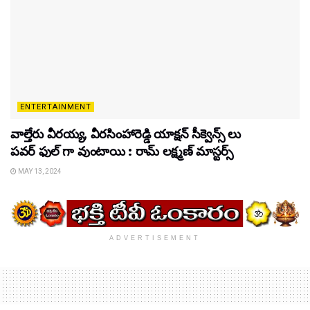
ENTERTAINMENT
వాల్తేరు వీరయ్య, వీరసింహారెడ్డి యాక్షన్ సీక్వెన్స్ లు
పవర్ ఫుల్ గా వుంటాయి : రామ్ లక్ష్మణ్ మాస్టర్స్
MAY 13, 2024
ADVERTISEMENT