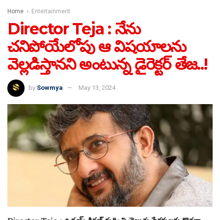
Home
Entertainment
Director Teja : నేను
చనిపోయేలోపు ఆ విషయాలను
వెల్లడిస్తానని అంటున్న డైరెక్టర్ తేజ..!
by
Sowmya
May 13, 2024