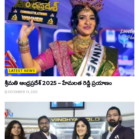
LATEST NEWS
శ్రీమతి ఆంధ్రప్రదేశ్ 2025 – హేమలత రెడ్డి ప్రయాణం
DECEMBER 14, 2025