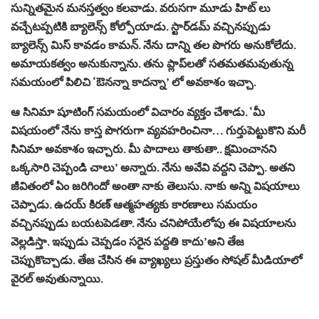
సున్నితమైన మనస్తత్వం కలవాడు. వరుసగా మూడు హిట్ లు
వచ్చేటప్పటికి బ్యాలెన్స్ కోల్పోయాడు. స్టార్‌డమ్‌ వచ్చినప్పుడు
బ్యాలెన్స్‌ మిస్‌ కావడం కామన్‌. నేను దాన్ని తల పొగరు అనుకోలేదు.
అమాయకత్వం అనుకున్నాను. తను ప్లాప్‌లతో సతమతమవుతున్న
సమయంలో పిలిచి ‘ఔనన్నా కాదన్నా’ లో అవకాశం ఇచ్చా.
ఆ సినిమా షూటింగ్‌ సమయంలో విచారం వ్యక్తం చేశాడు. ‘మీ
విషయంలో నేను కాస్త పొగరుగా వ్యవహరించినా… గుర్తుపెట్టుకొని మరీ
సినిమా అవకాశం ఇచ్చారు. మీ పాదాలు తాకుతా.. క్షమించానని
ఒక్కసారి చెప్పండి చాలు’ అన్నారు. నేను అవేవి వద్దని చెప్పా. అతని
జీవితంలో ఏం జరిగిందో అంతా నాకు తెలుసు. నాకు అన్ని విషయాలు
చెప్పాడు. ఉదయ్‌ కిరణ్‌ ఆత్మహత్యకు కారణాలు సమయం
వచ్చినప్పుడు బయటపెడతా. నేను చనిపోయేలోపు ఈ విషయాలను
వెల్లడిస్తా. ఇప్పుడు చెప్పడం సరైన పద్దతి కాదు’అని తేజ
చెప్పుకొచ్చాడు. తేజ చేసిన ఈ వ్యాఖ్యలు ప్రస్తుతం సోషల్‌ మీడియాలో
వైరల్‌ అవుతున్నాయి.