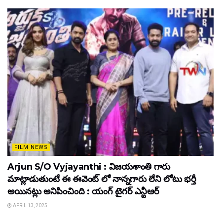
FILM NEWS
Arjun S/O Vyjayanthi : విజయశాంతి గారు
మాట్లాడుతుంటే ఈ ఈవెంట్ లో నాన్నగారు లేని లోటు భర్తీ
అయినట్లు అనిపించింది : యంగ్ టైగర్ ఎన్టీఆర్
APRIL 13, 2025