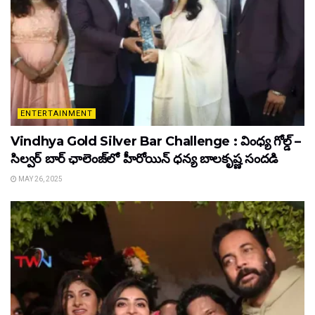
ENTERTAINMENT
Vindhya Gold Silver Bar Challenge : వింధ్య గోల్డ్ –
సిల్వర్ బార్ ఛాలెంజ్‌లో హీరోయిన్ ధ‌న్య బాల‌కృష్ణ‌ సందడి
MAY 26, 2025