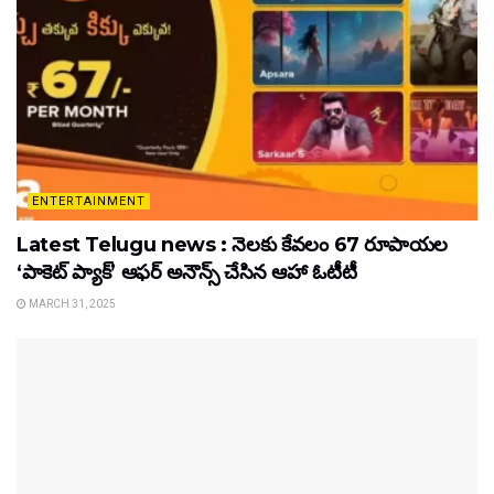
ENTERTAINMENT
Latest Telugu news : నెలకు కేవలం 67 రూపాయల
‘పాకెట్ ప్యాక్’ ఆఫర్ అనౌన్స్ చేసిన ఆహా ఓటీటీ
MARCH 31, 2025