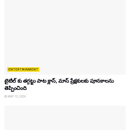
ENTERTAINMENT
టైటిల్‌ కు తగ్గట్టు పాట క్లాస్, మాస్ ప్రేక్షకులకు పూనకాలను
తెప్పించింది
MAY 13, 2024