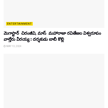
ENTERTAINMENT
మెగాస్టార్ చిరంజీవి, మాస్ మహారాజా రవితేజల విశ్వరూపం
వాల్తేరు వీరయ్య : దర్శకుడు బాబీ కొల్లి
MAY 13, 2024