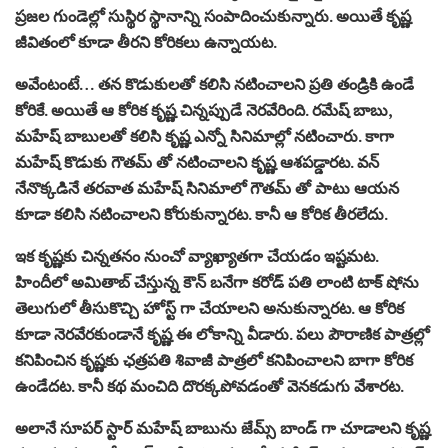
ప్రజల గుండెల్లో సుస్థిర స్థానాన్ని సంపాదించుకున్నారు. అయితే కృష్ణ
జీవితంలో కూడా తీరని కోరికలు ఉన్నాయట.
అవేంటంటే… తన కొడుకులతో కలిసి నటించాలని ప్రతి తండ్రికి ఉండే
కోరికే. అయితే ఆ కోరిక కృష్ణ చిన్నప్పుడే నెరవేరింది. రమేష్ బాబు,
మహేష్ బాబులతో కలిసి కృష్ణ ఎన్నో సినిమాల్లో నటించారు. కాగా
మహేష్ కొడుకు గౌతమ్ తో నటించాలని కృష్ణ ఆశపడ్డారట. వన్
నేనొక్కడినే తరవాత మహేష్ సినిమాలో గౌతమ్ తో పాటు ఆయన
కూడా కలిసి నటించాలని కోరుకున్నారట. కానీ ఆ కోరిక తీరలేదు.
ఇక కృష్ణకు చిన్నతనం నుంచో వ్యాఖ్యాతగా చేయడం ఇష్టమట.
హిందీలో అమితాబ్ చేస్తున్న కౌన్ బనేగా కరోడ్ పతి లాంటి టాక్ షోను
తెలుగులో తీసుకొచ్చి హోస్ట్ గా చేయాలని అనుకున్నారట. ఆ కోరిక
కూడా నెరవేరకుండానే కృష్ణ ఈ లోకాన్ని వీడారు. పలు పౌరాణిక పాత్రల్లో
కనిపించిన కృష్ణకు ఛత్రపతి శివాజీ పాత్రలో కనిపించాలని బాగా కోరిక
ఉండేదట. కానీ కథ మంచిది దొరక్కపోవడంతో వెనకడుగు వేశారట.
అలానే సూపర్ స్టార్ మహేష్ బాబును జేమ్స్ బాండ్ గా చూడాలని కృష్ణ