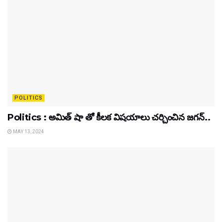
POLITICS
Politics : అమిత్ షా తో కీలక విషయాలు చర్చించిన జగన్..
MAY 13, 2024