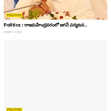
POLITICS
Politics : రాజమహేంద్రవరంలో జగన్ పర్యటన..
MAY 13, 2024
POLITICS