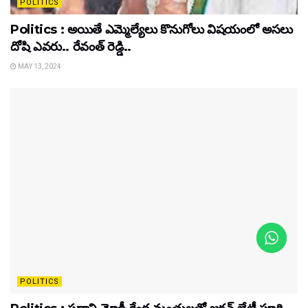
POLITICS
Politics : అయితే ఎమ్మెల్యేలు కొనుగోలు విషయంలో అసలు
దోషి ఎవరు.. రేవంత్ రెడ్డి..
MAY 13, 2024
POLITICS