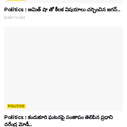
Politics : అమిత్ షా తో కీలక విషయాలు చర్చించిన జగన్..
MAY 13, 2024
POLITICS
Politics : కందుకూరి ఘటనపై సంతాపం తెలిపిన ప్రధాని
నరేంద్ర మోడీ..