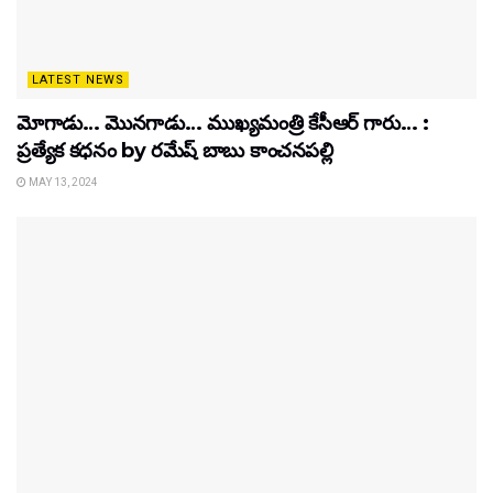
LATEST NEWS
మోగాడు… మొనగాడు… ముఖ్యమంత్రి కేసీఆర్ గారు… :
ప్రత్యేక కధనం by రమేష్ బాబు కాంచనపల్లి
MAY 13, 2024