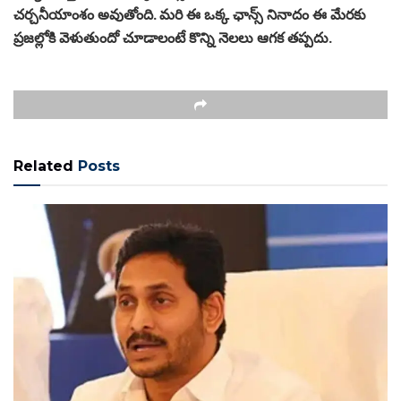
చర్చనీయాంశం అవుతోంది. మరి ఈ ఒక్క ఛాన్స్ నినాదం ఈ మేరకు
ప్రజల్లోకి వెళుతుందో చూడాలంటే కొన్ని నెలలు ఆగక తప్పదు.
Related
Posts