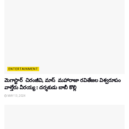
ENTERTAINMENT
మెగాస్టార్ చిరంజీవి, మాస్ మహారాజా రవితేజల విశ్వరూపం
వాల్తేరు వీరయ్య : దర్శకుడు బాబీ కొల్లి
MAY 13, 2024