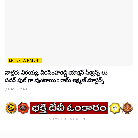
ENTERTAINMENT
వాల్తేరు వీరయ్య, వీరసింహారెడ్డి యాక్షన్ సీక్వెన్స్ లు
పవర్ ఫుల్ గా వుంటాయి : రామ్ లక్ష్మణ్ మాస్టర్స్
MAY 13, 2024
ADVERTISEMENT