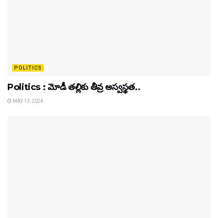
POLITICS
Politics : మోడీ తల్లికు తీవ్ర అస్వస్థత..
MAY 13, 2024