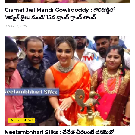
Gismat Jail Mandi Gowlidoddy : గౌలిదొడ్డిలో
‘జిస్మత్ జైలు మండి’ 15వ బ్రాంచ్ గ్రాండ్ లాంచ్
MAY 18, 2025
LATEST NEWS
Neelambhhari Silks : చేనేత చీరలంటే తనకెంతో