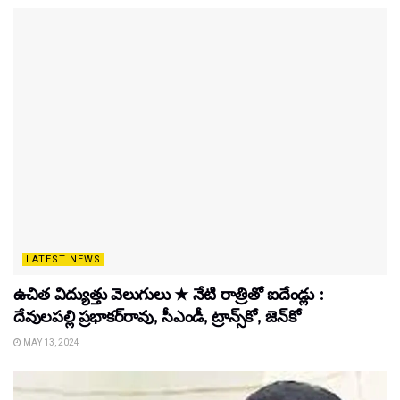
LATEST NEWS
ఉచిత విద్యుత్తు వెలుగులు ★ నేటి రాత్రితో ఐదేండ్లు :
దేవులపల్లి ప్రభాకర్‌రావు, సీఎండీ, ట్రాన్స్‌కో, జెన్‌కో
MAY 13, 2024