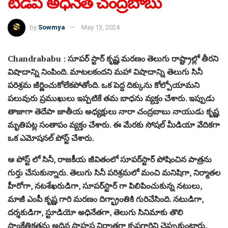
టీడీపీ అధినేత చంద్రబాబు
by
Sowmya
May 13, 2024
Chandrababu : సూపర్‌ స్టార్‌ కృష్ణ మరణం తెలుగు రాష్ట్రాల్లో తీరని
విషాదాన్ని నింపింది. మాటలకందని మహా విషాదాన్ని తెలుగు సినీ
పరిశ్రమ జీర్ణించుకోలేకపోతోంది. ఒక పెద్ద దిక్కును కోల్పోయామని
పలువురు ప్రముఖులు ఇప్పటికే తమ బాధను వ్యక్తం చేశారు. ఇప్పుడు
తాజాగా తెదేపా జాతీయ అధ్యక్షులు నారా చంద్రబాబు నాయుడు కృష్ణ
మృతిపట్ల సంతాపం వ్యక్తం చేశారు. ఈ మేరకు సోషల్ మీడియా వేదికగా
ఒక ఎమోషనల్ పోస్ట్ చేశారు.
ఆ పోస్ట్ లో సినీ, రాజకీయ జీవితంలో సూపర్‌స్టార్‌ పోషించిన పాత్రను
గుర్తు చేసుకున్నారు. తెలుగు సినీ పరిశ్రమలో మంచి మనిషిగా, నిర్మాతల
హీరోగా, నటశేఖరుడిగా, సూపర్‌స్టార్ గా పిలిపించుకున్న నటులు,
మాజీ ఎంపీ కృష్ణ గారి మరణం దిగ్భ్రాంతికి గురిచేసింది. నటుడిగా,
దర్శకుడిగా, స్టూడియో అధినేతగా, తెలుగు సినిమాకు తొలి
సాంకేతికతను అద్దిన సాహస నిర్మాతగా కృష్ణగారిని చెప్పుకుంటారు.