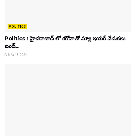
POLITICS
Politics : హైదరాబాద్ లో కరోనాతో న్యూ ఇయర్ వేడుకలు
బంద్..
MAY 13, 2024