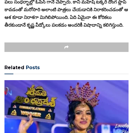
పలు సంధర్భాల్లో ఓపెన్ గానే చెప్పారు. కానీ మహేష్ టక్కరి దొంగ ప్లాప్
కావడంతో మరోసారి అలాంటి పాత్రలు చేయడానికి నిరాకరించడంతో ఆ
ఆశ కూడా నిరాశగా మిగిలిపోయింది. ఏది ఏమైనా ఈ కోరికలు
తీరకుండానే కృష్ణ వీడ్కోలు పలకడం అందరికీ విషాదాన్ని కలిగిస్తుంది.
Related
Posts