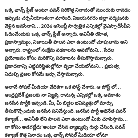
ఒక్క ఛాన్స్ ప్లీజ్ అంటూ ప‌వ‌న్ స‌రికొత్త నినాదంతో ముందుకు రావడం
ఇప్పుడు చర్చనీయాంశంగా మారింది. విజయనగరం జిల్లా పర్యటనకు
వెళ్లిన జనసేనాని… 2024 అసెంబ్లీ సార్వత్రిక ఎన్నికల్లో వైఎస్సార్‌సీపీని
ఓడించేందుకు ఒక్క ఛాన్స్ ప్లీజ్ అన్నారు. అవినీతి రహిత,
ప్రజాస్వామ్యం, నిజాయితీ పాలన ఎలా ఉంటుందో చూపుతాను అని
అన్నారు. రాష్ట్రంలో సంక్షేమ పథకాలను ఆపబోమని… పేదల
ప్రయోజనం కోసం మరికొన్ని పథకాలను తీసుకొస్తామన్నారు.
ప్రజాధనాన్ని ఎట్టిపరిస్థితుల్లోనూ వృధా చేయబోమని… ప్రభుత్వ
నిధుల్ని ప్రజల కోసమే ఖర్చు చేస్తామన్నారు.
అలానే సోషల్ మీడియా వేదికగా ఒక పోస్ట్ చేశారు. ఆ పోస్ట్ లో…
ఆంధ్రప్రదేశ్ ప్రజలకు నా విజ్ఞప్తి. రానున్న ఎన్నికల్లో ఒక్క అవకాశం
జనసేన పార్టీకి ఇవ్వండి. మీ, మీ బిడ్డల భవిష్యత్తులో మార్పు
తీసుకొచ్చేందుకు జనసేన పనిచేస్తుంది. జనసేన పార్టీ అధినేత పవన్
కళ్యాణ్… అవినీతి లేని పాలన ఎలా ఉంటుందో మీకు చూపిస్తాను…
నా కోసం అడగట్లేదు’అంటూ చేసిన వ్యాఖ్యల్ని గుర్తు చేసింది. పవన్
కళ్యాణ్ కొత్త నినాదం ఒక్క ఛాన్స్ సోషల్ మీడియా లోనూ