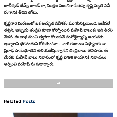
టాలీవుడ్ జేమ్స్ బాండ్ గా, విలక్షణ నటునిగా పేరున్న కృష్ణ మృతి సినీ
రంగానికి తీరని లోటు.
కృష్ణగారి మరణంతో ఒక అద్భుత సినీశకం ముగిసినట్లయింది. ఇటీవలే
తల్లిని, ఇప్పుడు తండ్రిని కూడా కోల్పోయిన మహేష్ బాబుకు ఇది తీరని
వేదన. ఈ బాధ నుంచి త్వరగా కోలుకునే మనోధైర్యాన్ని ఆయనకు
ఇవ్వాలని భగవంతుని కోరుకుంటూ… వారి కుటుంబ సభ్యులకు నా
ప్రగాఢ సానుభూతిని తెలియజేస్తున్నానని చంద్రబాబు తెలిపారు. ఈ
మేరకు మహేష్ బాబు నివాసంలో కృష్ణ భౌతిక కాయానికి నివాళులు
అర్పించి మహేష్ ను ఓదార్చారు.
Related
Posts