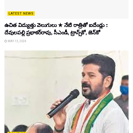
LATEST NEWS
ఉచిత విద్యుత్తు వెలుగులు ★ నేటి రాత్రితో ఐదేండ్లు :
దేవులపల్లి ప్రభాకర్‌రావు, సీఎండీ, ట్రాన్స్‌కో, జెన్‌కో
MAY 13, 2024