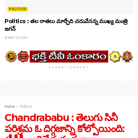
POLITICS
Politics : తల రాతలు మార్చేది చదువేనన్న ముఖ్య మంత్రి
జగన్
MAY 13, 2024
ADVERTISEMENT
Home
Politics
Chandrababu : తెలుగు సినీ
పరిశ్రమ ఓ దిగ్గజాన్ని కోల్పోయింది: