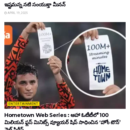
ఇష్టమన్న నటి సంయుక్తా మీనన్‌
APRIL 19, 2025
ENTERTAINMENT
Hometown Web Series : ఆహా ఓటీటీలో 100
మిలియన్ ఫ్లస్ మినిట్స్ వ్యూయర్ షిప్ సాధించిన ‘హోం టౌన్’
వెబ్ సిరీస్