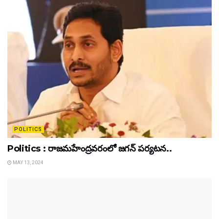
POLITICS
Politics : రాజమహేంద్రవరంలో జగన్ పర్యటన..
MAY 13, 2024