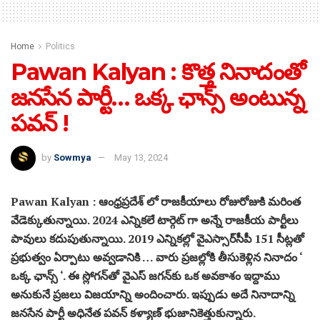
Home
Politics
Pawan Kalyan : కొత్త నినాదంతో
జనసేన పార్టీ… ఒక్క ఛాన్స్ అంటున్న
పవన్ !
by
Sowmya
May 13, 2024
Pawan Kalyan : ఆంధ్రప్రదేశ్ లో రాజకీయాలు రోజురోజుకి మరింత
వేడెక్కుతున్నాయి. 2024 ఎన్నికలే టార్గెట్ గా అన్నే రాజకీయ పార్టీలు
పావులు కదుపుతున్నాయి. 2019 ఎన్నికల్లో వైఎస్సార్‌సీపీ 151 సీట్లతో
ప్రభుత్వం ఏర్పాటు అవ్వడానికి … వారు ప్రజల్లోకి తీసుకెళ్లిన నినాదం ‘
ఒక్క ఛాన్స్ ‘. ఈ స్లోగన్‌తో వైఎస్ జగన్‌కు ఒక అవకాశం ఇద్దాము
అనుకునే ప్రజలు విజయాన్ని అందించారు. ఇప్పుడు అదే నినాదాన్ని
జనసేన పార్టీ అధినేత పవన్ కళ్యాణ్ భుజానికెత్తుకున్నారు.