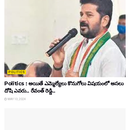
POLITICS
Politics : అయితే ఎమ్మెల్యేలు కొనుగోలు విషయంలో అసలు
దోషి ఎవరు.. రేవంత్ రెడ్డి..
MAY 13, 2024