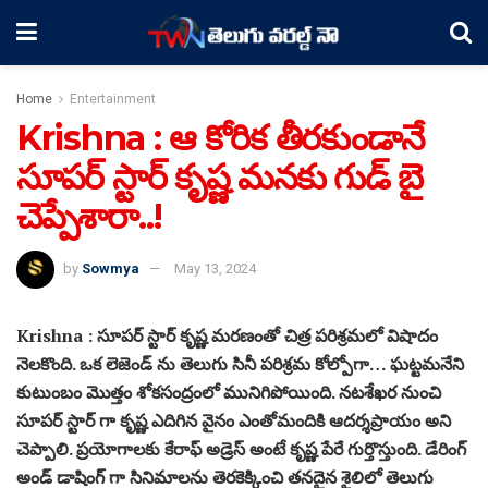
Home
Entertainment
Krishna : ఆ కోరిక తీరకుండానే
సూపర్ స్టార్ కృష్ణ మనకు గుడ్ బై
చెప్పేశారా..!
by
Sowmya
May 13, 2024
Krishna : సూపర్ స్టార్ కృష్ణ మరణంతో చిత్ర పరిశ్రమలో విషాదం
నెలకొంది. ఒక లెజెండ్ ను తెలుగు సినీ పరిశ్రమ కోల్పోగా… ఘట్టమనేని
కుటుంబం మొత్తం శోకసంద్రంలో మునిగిపోయింది. నటశేఖర నుంచి
సూపర్ స్టార్ గా కృష్ణ ఎదిగిన వైనం ఎంతోమందికి ఆదర్శప్రాయం అని
చెప్పాలి. ప్రయోగాలకు కేరాఫ్ అడ్రెస్ అంటే కృష్ణ పేరే గుర్తొస్తుంది. డేరింగ్
అండ్ డాషింగ్ గా సినిమాలను తెరకెక్కించి తనదైన శైలిలో తెలుగు