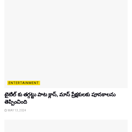
ENTERTAINMENT
టైటిల్‌ కు తగ్గట్టు పాట క్లాస్, మాస్ ప్రేక్షకులకు పూనకాలను
తెప్పించింది
MAY 13, 2024