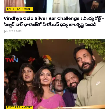
ENTERTAINMENT
Vindhya Gold Silver Bar Challenge : వింధ్య గోల్డ్ –
సిల్వర్ బార్ ఛాలెంజ్‌లో హీరోయిన్ ధ‌న్య బాల‌కృష్ణ‌ సందడి
MAY 26, 2025
ENTERTAINMENT