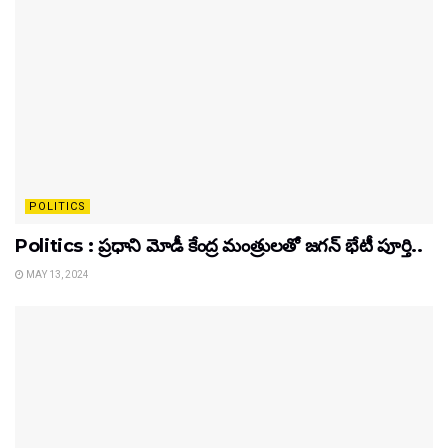
POLITICS
Politics : ప్రధాని మోడీ కేంద్ర మంత్రులతో జగన్ భేటీ పూర్తి..
MAY 13, 2024