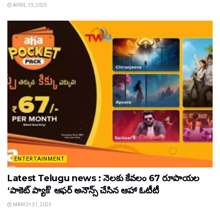
APRIL 13, 2025
ENTERTAINMENT
Latest Telugu news : నెలకు కేవలం 67 రూపాయల
‘పాకెట్ ప్యాక్’ ఆఫర్ అనౌన్స్ చేసిన ఆహా ఓటీటీ
MARCH 31, 2025