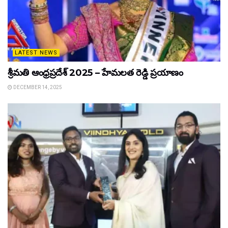
LATEST NEWS
శ్రీమతి ఆంధ్రప్రదేశ్ 2025 – హేమలత రెడ్డి ప్రయాణం
DECEMBER 14, 2025