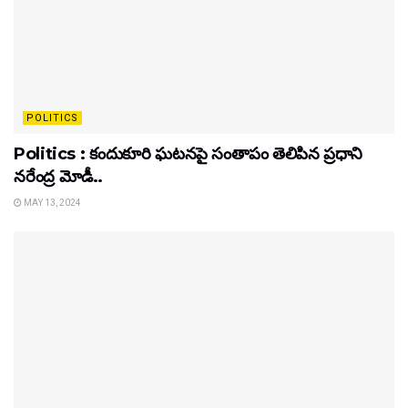
POLITICS
Politics : కందుకూరి ఘటనపై సంతాపం తెలిపిన ప్రధాని
నరేంద్ర మోడీ..
MAY 13, 2024