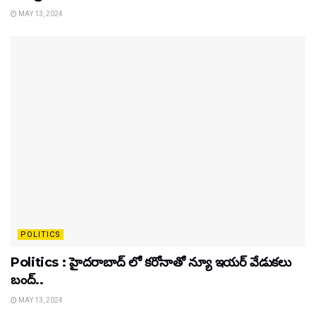
MAY 13, 2024
POLITICS
Politics : హైదరాబాద్ లో కరోనాతో న్యూ ఇయర్ వేడుకలు
బంద్..
MAY 13, 2024