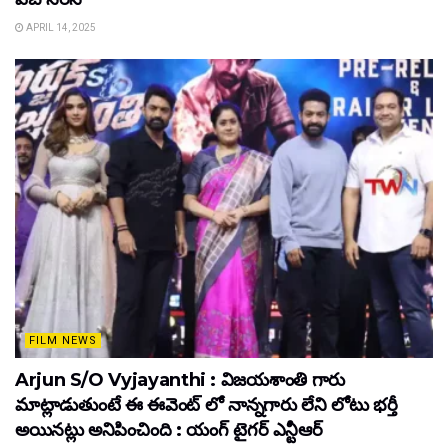
APRIL 14, 2025
FILM NEWS
Arjun S/O Vyjayanthi : విజయశాంతి గారు
మాట్లాడుతుంటే ఈ ఈవెంట్ లో నాన్నగారు లేని లోటు భర్తీ
అయినట్లు అనిపించింది : యంగ్ టైగర్ ఎన్టీఆర్