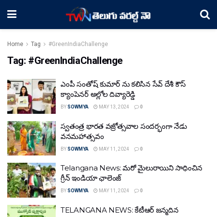
Home
Tag
#GreenIndiaChallenge
Tag:
#GreenIndiaChallenge
ఎంపీ సంతోష్ కుమార్ ను క‌లిసిన సేవ్ దేశీ కౌస్
క్యాంపెనర్ అల్లోల దివ్యారెడ్డి
BY
SOWMYA
MAY 13, 2024
0
స్వతంత్ర భారత వజ్రోత్సవాల సందర్భంగా నేడు
వనమహాత్సవం
BY
SOWMYA
MAY 11, 2024
0
Telangana News: మరో మైలురాయిని సాధించిన
గ్రీన్ ఇండియా ఛాలెంజ్
BY
SOWMYA
MAY 11, 2024
0
TELANGANA NEWS: కేటీఆర్ జన్మదిన