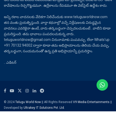
కావేషాలను రెచ్చగొట్టడమూ.. ఉద్రేకాలను రేపడమూ ఈ వెబ్‌సైట్ ఉద్దేశం కాదు.
అన్ని రకాల వాదనలకు వేదికగా నిలిచేందుకు www.teluguworldnow.com
తన వంతు ప్రయత్నిస్తుంది. వార్తా కథనాల్లో వచ్చే విశ్లేషణలకు విరుద్ధమైన
వాదనలు ఎవరికైనా ఉంటే, వారు తర్కబద్ధంగా చెప్పదలచుకుంటే.. వాటిని కూడా
ప్రచురిస్తుంది. తమ భావాలు పంపదలచుకున్న వారు..
teluguworldnow@gmail.com చిరునామాకు పంపవచ్చు. లేదా Whats’up
+91 70132 94002 ద్వారా కూడా తమ అభిప్రాయాలను తెలియ చేయ వచ్చు,
తర్కబద్ధంగా, సంయమనంతో ఉన్న ప్రతి అభిప్రాయాన్నీ ప్రచురిస్తాం.
.. ఎడిటర్
© 2024
Telugu World Now
|| All Rights Reserved
V9 Media Entertainments
||
Developed by
Ultrakey IT Solutions Pvt. Ltd.