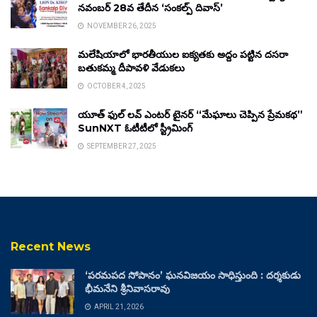
నవంబర్ 28వ తేదీన ‘సంకల్ప్ దివాస్’
NOVEMBER 26, 2025
మలేషియాలో భారతీయుల ఐక్యతకు అద్దం పట్టిన దసరా
బతుకమ్మ దీపావళి వేడుకలు
OCTOBER 4, 2025
యూత్ ఫుల్ లవ్ ఎంటర్ టైనర్ “మేఘాలు చెప్పిన ప్రేమకథ”
SunNXT ఓటీటీలో స్ట్రీమింగ్
SEPTEMBER 27, 2025
Recent News
‘పరమపద సోపానం’ ఘనవిజయం సాధిస్తుంది : దర్శకుడు
భీమనేని శ్రీనివాసరావు
APRIL 21, 2026