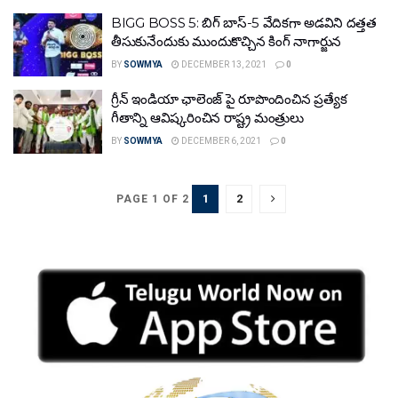
BIGG BOSS 5: బిగ్ బాస్-5 వేదికగా అడవిని దత్తత
తీసుకునేందుకు ముందుకొచ్చిన కింగ్ నాగార్జున
BY
SOWMYA
DECEMBER 13, 2021
0
గ్రీన్ ఇండియా ఛాలెంజ్ పై రూపొందించిన ప్రత్యేక
గీతాన్ని ఆవిష్కరించిన రాష్ట్ర మంత్రులు
BY
SOWMYA
DECEMBER 6, 2021
0
1
2
PAGE 1 OF 2