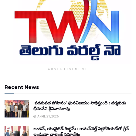
ADVERTISEMENT
Recent News
‘పరమపద సోపానం’ ఘనవిజయం సాధిస్తుంది : దర్శకుడు
భీమనేని శ్రీనివాసరావు
APRIL 21, 2026
లండన్, యునైటెడ్ కింగ్డమ్ : కామన్‌వెల్త్ సెక్రటేరియట్‌తో గ్రీన్
ఇండియా చాలెంజ్ సమావేశం