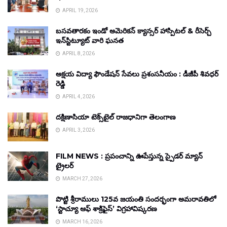
APRIL 19, 2026
బసవతారకం ఇండో అమెరికన్ క్యాన్సర్ హాస్పిటల్ & రీసెర్చ్
ఇన్‌స్టిట్యూట్ వారి ఘనత
APRIL 8, 2026
అక్షయ విద్యా ఫౌండేషన్ సేవలు ప్రశంసనీయం : డీజీపీ శివధర్
రెడ్డి
APRIL 4, 2026
దక్షిణాసియా టెక్స్‌టైల్ రాజధానిగా తెలంగాణ
APRIL 3, 2026
FILM NEWS : ప్రపంచాన్ని ఊపేస్తున్న స్పైడర్ మ్యాన్
ట్రైలర్
MARCH 27, 2026
పొట్టి శ్రీరాములు 125వ జయంతి సందర్భంగా అమరావతిలో
‘స్టాచ్యూ ఆఫ్ శాక్రిఫైస్’ విగ్రహావిష్కరణ
MARCH 16, 2026