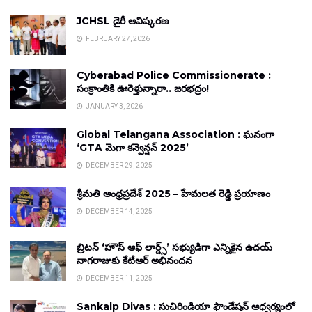
JCHSL డైరీ ఆవిష్కరణ
FEBRUARY 27, 2026
Cyberabad Police Commissionerate :
సంక్రాంతికి ఊరెళ్తున్నారా.. జరభద్రం!
JANUARY 3, 2026
Global Telangana Association : ఘనంగా
‘GTA మెగా కన్వెన్షన్ 2025’
DECEMBER 29, 2025
శ్రీమతి ఆంధ్రప్రదేశ్ 2025 – హేమలత రెడ్డి ప్రయాణం
DECEMBER 14, 2025
బ్రిటన్ ‘హౌస్ ఆఫ్ లార్డ్స్’ సభ్యుడిగా ఎన్నికైన ఉదయ్
నాగరాజుకు కేటీఆర్ అభినందన
DECEMBER 11, 2025
Sankalp Divas : సుచిరిండియా ఫౌండేషన్ ఆధ్వర్యంలో