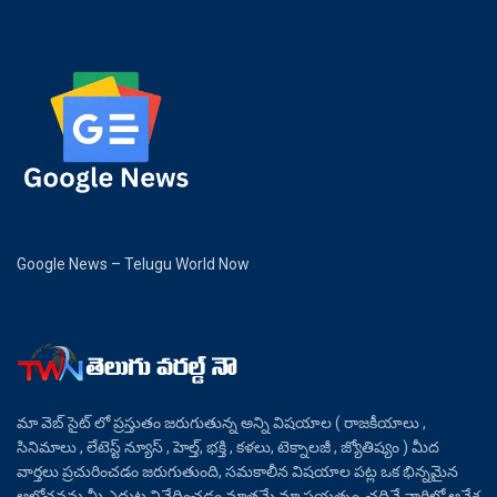
Google News – Telugu World Now
మా వెబ్ సైట్ లో ప్రస్తుతం జరుగుతున్న అన్ని విషయాల ( రాజకీయాలు ,
సినిమాలు , లేటెస్ట్ న్యూస్ , హెల్త్, భక్తి , కళలు, టెక్నాలజీ , జ్యోతిష్యం ) మీద
వార్తలు ప్రచురించడం జరుగుతుంది, సమకాలీన విషయాల పట్ల ఒక భిన్నమైన
ఆలోచనను మీ ఎదుట నివేదించడం మాత్రమే మా ప్రయత్నం, చదివే వారిలో ఆవేశ