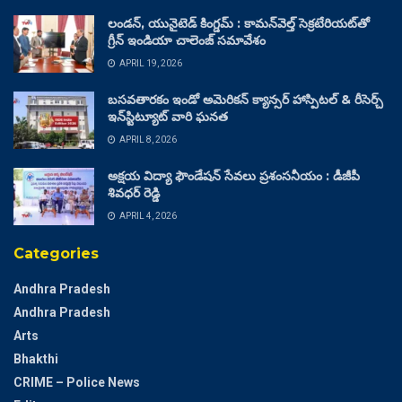
లండన్, యునైటెడ్ కింగ్డమ్ : కామన్‌వెల్త్ సెక్రటేరియట్‌తో
గ్రీన్ ఇండియా చాలెంజ్ సమావేశం
APRIL 19, 2026
బసవతారకం ఇండో అమెరికన్ క్యాన్సర్ హాస్పిటల్ & రీసెర్చ్
ఇన్‌స్టిట్యూట్ వారి ఘనత
APRIL 8, 2026
అక్షయ విద్యా ఫౌండేషన్ సేవలు ప్రశంసనీయం : డీజీపీ
శివధర్ రెడ్డి
APRIL 4, 2026
Categories
Andhra Pradesh
Andhra Pradesh
Arts
Bhakthi
CRIME – Police News