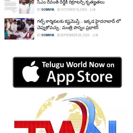
సీఎం రేవంత్ రెడ్డికి రిక్రూటర్స్ కృతఙ్ఞతలు
BY
SOWMYA
OCTOBER 10, 2024
0
గల్ఫ్ కార్మికులకు కష్టమొస్తే… ఇక్కడ హైదరాబాద్ లో
చెప్పుకోవచ్చు : మంత్రి పొన్నం ప్రభాకర్
BY
SOWMYA
SEPTEMBER 28, 2024
0