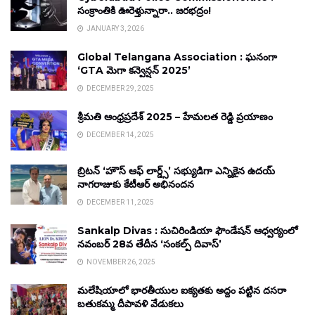
సంక్రాంతికి ఊరెళ్తున్నారా.. జరభద్రం!
JANUARY 3, 2026
Global Telangana Association : ఘనంగా
‘GTA మెగా కన్వెన్షన్ 2025’
DECEMBER 29, 2025
శ్రీమతి ఆంధ్రప్రదేశ్ 2025 – హేమలత రెడ్డి ప్రయాణం
DECEMBER 14, 2025
బ్రిటన్ ‘హౌస్ ఆఫ్ లార్డ్స్’ సభ్యుడిగా ఎన్నికైన ఉదయ్
నాగరాజుకు కేటీఆర్ అభినందన
DECEMBER 11, 2025
Sankalp Divas : సుచిరిండియా ఫౌండేషన్ ఆధ్వర్యంలో
నవంబర్ 28వ తేదీన ‘సంకల్ప్ దివాస్’
NOVEMBER 26, 2025
మలేషియాలో భారతీయుల ఐక్యతకు అద్దం పట్టిన దసరా
బతుకమ్మ దీపావళి వేడుకలు