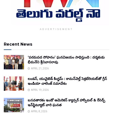
ADVERTISEMENT
Recent News
‘పరమపద సోపానం’ ఘనవిజయం సాధిస్తుంది : దర్శకుడు
భీమనేని శ్రీనివాసరావు
APRIL 21, 2026
లండన్, యునైటెడ్ కింగ్డమ్ : కామన్‌వెల్త్ సెక్రటేరియట్‌తో గ్రీన్
ఇండియా చాలెంజ్ సమావేశం
APRIL 19, 2026
బసవతారకం ఇండో అమెరికన్ క్యాన్సర్ హాస్పిటల్ & రీసెర్చ్
ఇన్‌స్టిట్యూట్ వారి ఘనత
APRIL 8, 2026