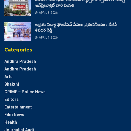
ఇన్‌స్టిట్యూట్ వారి ఘనత
APRIL 8, 2026
అక్షయ విద్యా ఫౌండేషన్ సేవలు ప్రశంసనీయం : డీజీపీ
శివధర్ రెడ్డి
APRIL 4, 2026
Categories
Andhra Pradesh
Andhra Pradesh
Arts
Bhakthi
CRIME – Police News
Editors
Entertainment
Film News
Health
Journalist Audi