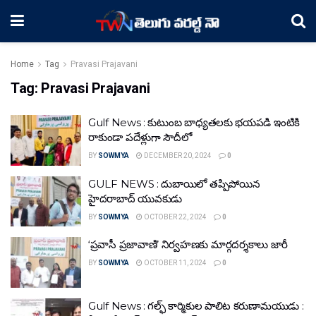
Home
Tag
Pravasi Prajavani
Tag:
Pravasi Prajavani
Gulf News : కుటుంబ బాధ్యతలకు భయపడి ఇంటికి
రాకుండా పదేళ్లుగా సౌదీలో
BY
SOWMYA
DECEMBER 20, 2024
0
GULF NEWS : దుబాయిలో తప్పిపోయిన
హైదరాబాద్ యువకుడు
BY
SOWMYA
OCTOBER 22, 2024
0
‘ప్రవాసీ ప్రజావాణి’ నిర్వహణకు మార్గదర్శకాలు జారీ
BY
SOWMYA
OCTOBER 11, 2024
0
Gulf News : గల్ఫ్ కార్మికుల పాలిట కరుణామయుడు :