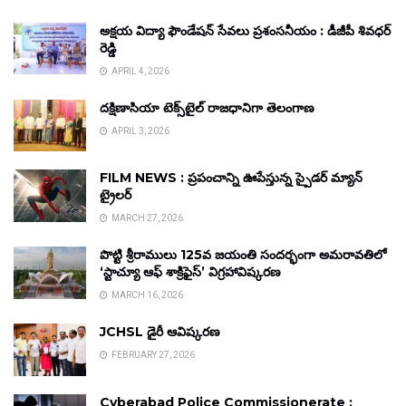
అక్షయ విద్యా ఫౌండేషన్ సేవలు ప్రశంసనీయం : డీజీపీ శివధర్
రెడ్డి
APRIL 4, 2026
దక్షిణాసియా టెక్స్‌టైల్ రాజధానిగా తెలంగాణ
APRIL 3, 2026
FILM NEWS : ప్రపంచాన్ని ఊపేస్తున్న స్పైడర్ మ్యాన్
ట్రైలర్
MARCH 27, 2026
పొట్టి శ్రీరాములు 125వ జయంతి సందర్భంగా అమరావతిలో
‘స్టాచ్యూ ఆఫ్ శాక్రిఫైస్’ విగ్రహావిష్కరణ
MARCH 16, 2026
JCHSL డైరీ ఆవిష్కరణ
FEBRUARY 27, 2026
Cyberabad Police Commissionerate :