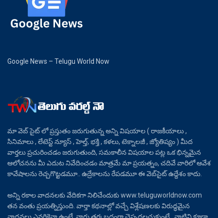
Google News – Telugu World Now
మా వెబ్ సైట్ లో ప్రస్తుతం జరుగుతున్న అన్ని విషయాల ( రాజకీయాలు ,
సినిమాలు , లేటెస్ట్ న్యూస్ , హెల్త్, భక్తి , కళలు, టెక్నాలజీ , జ్యోతిష్యం ) మీద
వార్తలు ప్రచురించడం జరుగుతుంది, సమకాలీన విషయాల పట్ల ఒక భిన్నమైన
ఆలోచనను మీ ఎదుట నివేదించడం మాత్రమే మా ప్రయత్నం, చదివే వారిలో ఆవేశ
కావేషాలను రెచ్చగొట్టడమూ.. ఉద్రేకాలను రేపడమూ ఈ వెబ్‌సైట్ ఉద్దేశం కాదు.
అన్ని రకాల వాదనలకు వేదికగా నిలిచేందుకు www.teluguworldnow.com
తన వంతు ప్రయత్నిస్తుంది. వార్తా కథనాల్లో వచ్చే విశ్లేషణలకు విరుద్ధమైన
వాదనలు ఎవరికైనా ఉంటే, వారు తర్కబద్ధంగా చెప్పదలచుకుంటే.. వాటిని కూడా