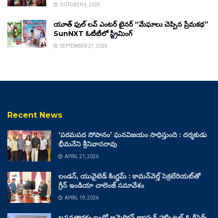
OCTOBER 4, 2025
యూత్ ఫుల్ లవ్ ఎంటర్ టైనర్ “మేఘాలు చెప్పిన ప్రేమకథ”
SunNXT ఓటీటీలో స్ట్రీమింగ్
SEPTEMBER 27, 2025
Recent News
‘పరమపద సోపానం’ ఘనవిజయం సాధిస్తుంది : దర్శకుడు
భీమనేని శ్రీనివాసరావు
APRIL 21, 2026
లండన్, యునైటెడ్ కింగ్డమ్ : కామన్‌వెల్త్ సెక్రటేరియట్‌తో
గ్రీన్ ఇండియా చాలెంజ్ సమావేశం
APRIL 19, 2026
బసవతారకం ఇండో అమెరికన్ క్యాన్సర్ హాస్పిటల్ & రీసెర్చ్