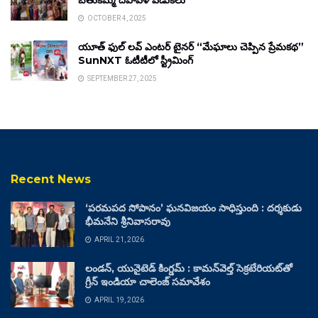
OCTOBER 4, 2025
యూత్ ఫుల్ లవ్ ఎంటర్ టైనర్ “మేఘాలు చెప్పిన ప్రేమకథ”
SunNXT ఓటీటీలో స్ట్రీమింగ్
SEPTEMBER 27, 2025
Recent News
‘పరమపద సోపానం’ ఘనవిజయం సాధిస్తుంది : దర్శకుడు
భీమనేని శ్రీనివాసరావు
APRIL 21, 2026
లండన్, యునైటెడ్ కింగ్డమ్ : కామన్‌వెల్త్ సెక్రటేరియట్‌తో
గ్రీన్ ఇండియా చాలెంజ్ సమావేశం
APRIL 19, 2026