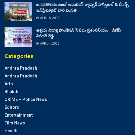
బసవతారకం ఇండో అమెరికన్ క్యాన్సర్ హాస్పిటల్ & రీసెర్చ్
ఇన్‌స్టిట్యూట్ వారి ఘనత
APRIL 8, 2026
అక్షయ విద్యా ఫౌండేషన్ సేవలు ప్రశంసనీయం : డీజీపీ
శివధర్ రెడ్డి
APRIL 4, 2026
Categories
Andhra Pradesh
Andhra Pradesh
Arts
Bhakthi
CRIME – Police News
Editors
Entertainment
Film News
Health