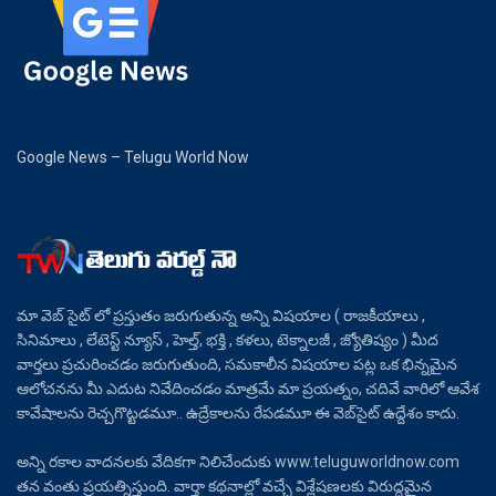
Google News – Telugu World Now
మా వెబ్ సైట్ లో ప్రస్తుతం జరుగుతున్న అన్ని విషయాల ( రాజకీయాలు ,
సినిమాలు , లేటెస్ట్ న్యూస్ , హెల్త్, భక్తి , కళలు, టెక్నాలజీ , జ్యోతిష్యం ) మీద
వార్తలు ప్రచురించడం జరుగుతుంది, సమకాలీన విషయాల పట్ల ఒక భిన్నమైన
ఆలోచనను మీ ఎదుట నివేదించడం మాత్రమే మా ప్రయత్నం, చదివే వారిలో ఆవేశ
కావేషాలను రెచ్చగొట్టడమూ.. ఉద్రేకాలను రేపడమూ ఈ వెబ్‌సైట్ ఉద్దేశం కాదు.
అన్ని రకాల వాదనలకు వేదికగా నిలిచేందుకు www.teluguworldnow.com
తన వంతు ప్రయత్నిస్తుంది. వార్తా కథనాల్లో వచ్చే విశ్లేషణలకు విరుద్ధమైన