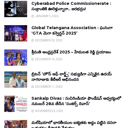
Cyberabad Police Commissionerate :
సంక్రాంతికి ఊరెళ్తున్నారా.. జరభద్రం!
JANUARY 3, 2026
Global Telangana Association : ఘనంగా
‘GTA మెగా కన్వెన్షన్ 2025’
DECEMBER 29, 2025
శ్రీమతి ఆంధ్రప్రదేశ్ 2025 – హేమలత రెడ్డి ప్రయాణం
DECEMBER 14, 2025
బ్రిటన్ ‘హౌస్ ఆఫ్ లార్డ్స్’ సభ్యుడిగా ఎన్నికైన ఉదయ్
నాగరాజుకు కేటీఆర్ అభినందన
DECEMBER 11, 2025
Sankalp Divas : సుచిరిండియా ఫౌండేషన్ ఆధ్వర్యంలో
నవంబర్ 28వ తేదీన ‘సంకల్ప్ దివాస్’
NOVEMBER 26, 2025
మలేషియాలో భారతీయుల ఐక్యతకు అద్దం పట్టిన దసరా
బతుకమ్మ దీపావళి వేడుకలు