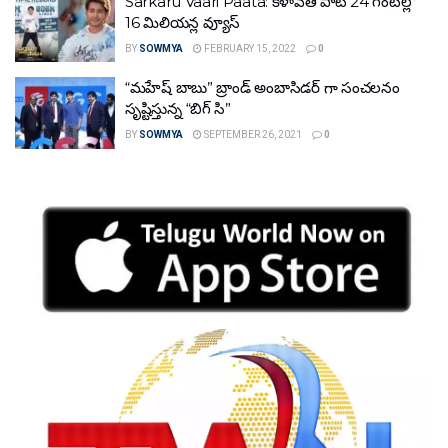
Sarkaru Vaari Paata: క‌ళావ‌తి పాట 24 గంట‌ల్లో
16 మిలియ‌న్ల వ్యూస్
BY
SOWMYA
FEBRUARY 15, 2022
0
“మహేష్ బాబు” బ్రాండ్ అంబాసిడర్ గా సంచలనం
సృష్టిస్తున్న “బిగ్ సి”
BY
SOWMYA
SEPTEMBER 26, 2021
0