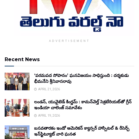
ADVERTISEMENT
Recent News
‘పరమపద సోపానం’ ఘనవిజయం సాధిస్తుంది : దర్శకుడు
భీమనేని శ్రీనివాసరావు
APRIL 21, 2026
లండన్, యునైటెడ్ కింగ్డమ్ : కామన్‌వెల్త్ సెక్రటేరియట్‌తో గ్రీన్
ఇండియా చాలెంజ్ సమావేశం
APRIL 19, 2026
బసవతారకం ఇండో అమెరికన్ క్యాన్సర్ హాస్పిటల్ & రీసెర్చ్
ఇన్‌స్టిట్యూట్ వారి ఘనత