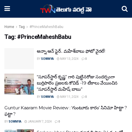
Home
Tag
#PrinceMaheshBabu
Tag:
#PrinceMaheshBabu
అన్నా ఆన్‌ ఫైర్.. మహేశ్‌బాబు ఫోటో వైరల్!
BY
SOWMYA
MAY 13, 2024
0
“సూప‌ర్‌స్టార్ కృష్ణ” గారి పుట్టిన‌రోజు సందర్భంగా
బుర్రిపాలెం ప్రజలకు కోవిడ్ -19 టీకాలు వేయించిన‌
“సూప‌ర్‌స్టార్‌ మహేష్ బాబు”
BY
SOWMYA
MAY 11, 2024
0
Guntur Kaaram Movie Review : ‘గుంటూరు కారం’ సినిమా హిట్టా ?
ఫట్టా ?
BY
SOWMYA
JANUARY 7, 2024
0