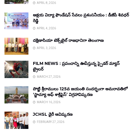
APRIL 8, 2026
అక్షయ విద్యా ఫౌండేషన్ సేవలు ప్రశంసనీయం : డీజీపీ శివధర్
రెడ్డి
APRIL 4, 2026
దక్షిణాసియా టెక్స్‌టైల్ రాజధానిగా తెలంగాణ
APRIL 3, 2026
FILM NEWS : ప్రపంచాన్ని ఊపేస్తున్న స్పైడర్ మ్యాన్
ట్రైలర్
MARCH 27, 2026
పొట్టి శ్రీరాములు 125వ జయంతి సందర్భంగా అమరావతిలో
‘స్టాచ్యూ ఆఫ్ శాక్రిఫైస్’ విగ్రహావిష్కరణ
MARCH 16, 2026
JCHSL డైరీ ఆవిష్కరణ
FEBRUARY 27, 2026