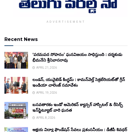
ADVERTISEMENT
Recent News
‘పరమపద సోపానం’ ఘనవిజయం సాధిస్తుంది : దర్శకుడు
భీమనేని శ్రీనివాసరావు
APRIL 21, 2026
లండన్, యునైటెడ్ కింగ్డమ్ : కామన్‌వెల్త్ సెక్రటేరియట్‌తో గ్రీన్
ఇండియా చాలెంజ్ సమావేశం
APRIL 19, 2026
బసవతారకం ఇండో అమెరికన్ క్యాన్సర్ హాస్పిటల్ & రీసెర్చ్
ఇన్‌స్టిట్యూట్ వారి ఘనత
APRIL 8, 2026
అక్షయ విద్యా ఫౌండేషన్ సేవలు ప్రశంసనీయం : డీజీపీ శివధర్