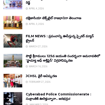
రెడ్డి
APRIL 4, 2026
దక్షిణాసియా టెక్స్‌టైల్ రాజధానిగా తెలంగాణ
APRIL 3, 2026
FILM NEWS : ప్రపంచాన్ని ఊపేస్తున్న స్పైడర్ మ్యాన్
ట్రైలర్
MARCH 27, 2026
పొట్టి శ్రీరాములు 125వ జయంతి సందర్భంగా అమరావతిలో
‘స్టాచ్యూ ఆఫ్ శాక్రిఫైస్’ విగ్రహావిష్కరణ
MARCH 16, 2026
JCHSL డైరీ ఆవిష్కరణ
FEBRUARY 27, 2026
Cyberabad Police Commissionerate :
సంక్రాంతికి ఊరెళ్తున్నారా.. జరభద్రం!
JANUARY 3, 2026