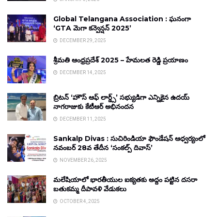
Global Telangana Association : ఘనంగా
‘GTA మెగా కన్వెన్షన్ 2025’
DECEMBER 29, 2025
శ్రీమతి ఆంధ్రప్రదేశ్ 2025 – హేమలత రెడ్డి ప్రయాణం
DECEMBER 14, 2025
బ్రిటన్ ‘హౌస్ ఆఫ్ లార్డ్స్’ సభ్యుడిగా ఎన్నికైన ఉదయ్
నాగరాజుకు కేటీఆర్ అభినందన
DECEMBER 11, 2025
Sankalp Divas : సుచిరిండియా ఫౌండేషన్ ఆధ్వర్యంలో
నవంబర్ 28వ తేదీన ‘సంకల్ప్ దివాస్’
NOVEMBER 26, 2025
మలేషియాలో భారతీయుల ఐక్యతకు అద్దం పట్టిన దసరా
బతుకమ్మ దీపావళి వేడుకలు
OCTOBER 4, 2025