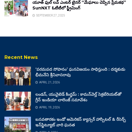
యూత్ ఫుల్ లవ్ ఎంటర్ టైనర్ “మేఘాలు చెప్పిన ప్రేమకథ”
SunNXT ఓటీటీలో స్ట్రీమింగ్
SEPTEMBER 27, 2025
Recent News
‘పరమపద సోపానం’ ఘనవిజయం సాధిస్తుంది : దర్శకుడు
భీమనేని శ్రీనివాసరావు
APRIL 21, 2026
లండన్, యునైటెడ్ కింగ్డమ్ : కామన్‌వెల్త్ సెక్రటేరియట్‌తో
గ్రీన్ ఇండియా చాలెంజ్ సమావేశం
APRIL 19, 2026
బసవతారకం ఇండో అమెరికన్ క్యాన్సర్ హాస్పిటల్ & రీసెర్చ్
ఇన్‌స్టిట్యూట్ వారి ఘనత