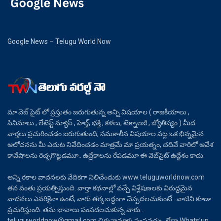
Google News – Telugu World Now
మా వెబ్ సైట్ లో ప్రస్తుతం జరుగుతున్న అన్ని విషయాల ( రాజకీయాలు ,
సినిమాలు , లేటెస్ట్ న్యూస్ , హెల్త్, భక్తి , కళలు, టెక్నాలజీ , జ్యోతిష్యం ) మీద
వార్తలు ప్రచురించడం జరుగుతుంది, సమకాలీన విషయాల పట్ల ఒక భిన్నమైన
ఆలోచనను మీ ఎదుట నివేదించడం మాత్రమే మా ప్రయత్నం, చదివే వారిలో ఆవేశ
కావేషాలను రెచ్చగొట్టడమూ.. ఉద్రేకాలను రేపడమూ ఈ వెబ్‌సైట్ ఉద్దేశం కాదు.
అన్ని రకాల వాదనలకు వేదికగా నిలిచేందుకు www.teluguworldnow.com
తన వంతు ప్రయత్నిస్తుంది. వార్తా కథనాల్లో వచ్చే విశ్లేషణలకు విరుద్ధమైన
వాదనలు ఎవరికైనా ఉంటే, వారు తర్కబద్ధంగా చెప్పదలచుకుంటే.. వాటిని కూడా
ప్రచురిస్తుంది. తమ భావాలు పంపదలచుకున్న వారు..
teluguworldnow@gmail.com చిరునామాకు పంపవచ్చు. లేదా Whats’up