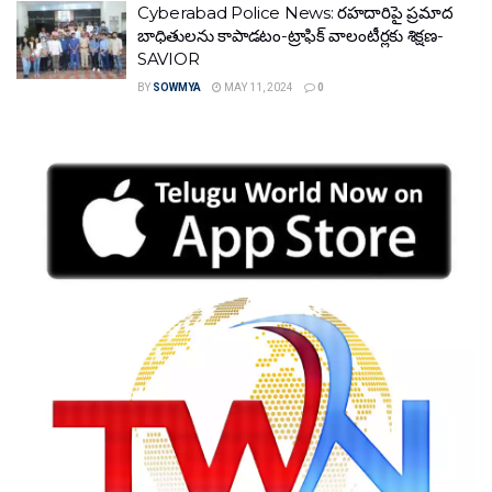
Cyberabad Police News: రహదారిపై ప్రమాద
బాధితులను కాపాడటం-ట్రాఫిక్ వాలంటీర్లకు శిక్షణ-
SAVIOR
BY
SOWMYA
MAY 11, 2024
0