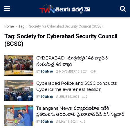
Home
Tag
Society for Cyberabad Security Council (SCSC)
Tag:
Society for Cyberabad Security Council
(SCSC)
CYBERABAD : మార్గదర్శక్ 14వ బ్యాచ్ &
సంఘమిత్ర 4వ బ్యాచ్
BY
SOWMYA
NOVEMBER 15, 2024
0
Cyberabad Police and SCSC conducts
Cybercrime awareness session
BY
SOWMYA
JUNE 15, 2024
0
Telangana News: పర్యావరణహిత గణేశ్
ప్రతిమలను ఆదరించాలి: సైబరాబాద్ సీపీ వీసీ సజ్జనార్
BY
SOWMYA
MAY 11, 2024
0