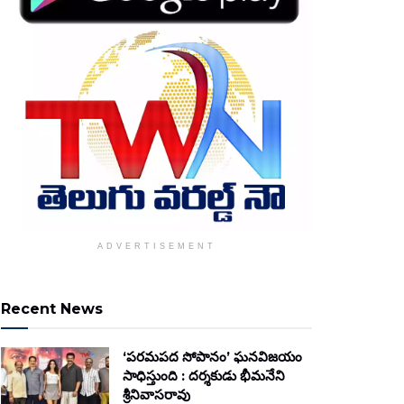
ADVERTISEMENT
Recent News
‘పరమపద సోపానం’ ఘనవిజయం
సాధిస్తుంది : దర్శకుడు భీమనేని
శ్రీనివాసరావు