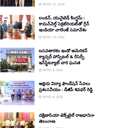
APRIL 21, 2026
లండన్, యునైటెడ్ కింగ్డమ్ :
కామన్‌వెల్త్ సెక్రటేరియట్‌తో గ్రీన్
ఇండియా చాలెంజ్ సమావేశం
APRIL 19, 2026
బసవతారకం ఇండో అమెరికన్
క్యాన్సర్ హాస్పిటల్ & రీసెర్చ్
ఇన్‌స్టిట్యూట్ వారి ఘనత
APRIL 8, 2026
అక్షయ విద్యా ఫౌండేషన్ సేవలు
ప్రశంసనీయం : డీజీపీ శివధర్ రెడ్డి
APRIL 4, 2026
దక్షిణాసియా టెక్స్‌టైల్ రాజధానిగా
తెలంగాణ