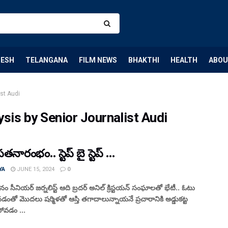
DESH
TELANGANA
FILM NEWS
BHAKTHI
HEALTH
ABOU
ist Audi
ysis by Senior Journalist Audi
ప‌త‌నారంభం.. స్టెప్ బై స్టెప్ …
YA
JUNE 15, 2024
0
ధనం సీనియర్ జర్నలిస్ట్ ఆది బ్ర‌ద‌ర్ అనిల్ క్రిస్ట‌య‌న్ సంఘాల‌తో భేటీ.. ఓటు
న‌డంతో మొద‌లు ష‌ర్మిళ‌తో ఆస్తి త‌గాదాలున్నాయ‌నే ప్ర‌చారానికి అడ్డుక‌ట్ట
ోవ‌డం ...