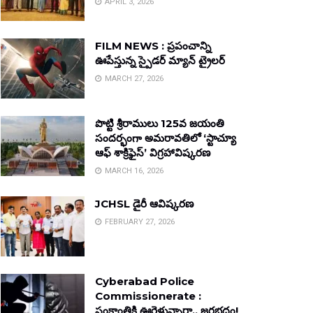
APRIL 3, 2026
FILM NEWS : ప్రపంచాన్ని
ఊపేస్తున్న స్పైడర్ మ్యాన్ ట్రైలర్
MARCH 27, 2026
పొట్టి శ్రీరాములు 125వ జయంతి
సందర్భంగా అమరావతిలో ‘స్టాచ్యూ
ఆఫ్ శాక్రిఫైస్’ విగ్రహావిష్కరణ
MARCH 16, 2026
JCHSL డైరీ ఆవిష్కరణ
FEBRUARY 27, 2026
Cyberabad Police
Commissionerate :
సంక్రాంతికి ఊరెళ్తున్నారా.. జరభద్రం!