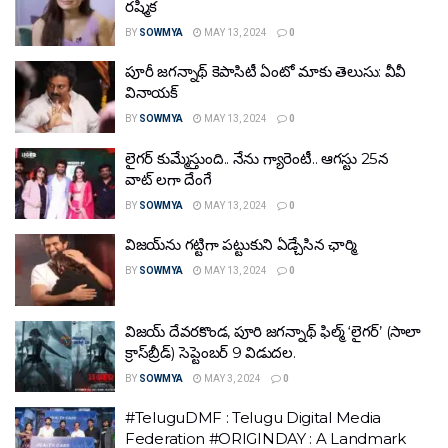
రష్మిక
BY
SOWMYA
MAY 13, 2024
0
పూరీ జగన్నాథ్‌ కెపాసిటీ ఏంటో మాకు తెలుసు: వీవీ
వినాయక్‌
BY
SOWMYA
MAY 13, 2024
0
లైగర్ కుమ్మేస్తుంది.. నేను గ్యారెంటీ.. ఆగస్టు 25న
వాట్ లగా దేంగే
BY
SOWMYA
MAY 13, 2024
0
విజయ్‌ను గట్టిగా పట్టుకుని ఏడ్చేసిన ఛార్మి
BY
SOWMYA
MAY 13, 2024
0
విజ‌య్ దేవ‌ర‌కొండ‌, పూరి జ‌గ‌న్నాథ్‌ ఫిల్మ్ ‘లైగ‌ర్’ (సాలా
క్రాస్‌బ్రీడ్‌) సెప్టెంబ‌ర్ 9 విడుద‌ల‌.
BY
SOWMYA
MAY 3, 2024
0
#TeluguDMF : Telugu Digital Media
Federation #ORIGINDAY : A Landmark