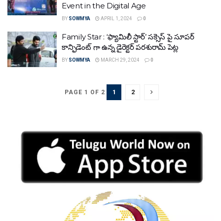
Event in the Digital Age
BY
SOWMYA
APRIL 1, 2024
0
Family Star : ‘ఫ్యామిలీ స్టార్’ సక్సెస్ పై సూపర్
కాన్ఫిడెంట్ గా ఉన్న డైరెక్టర్ పరశురామ్ పెట్ల
BY
SOWMYA
MARCH 29, 2024
0
1
2
PAGE 1 OF 2