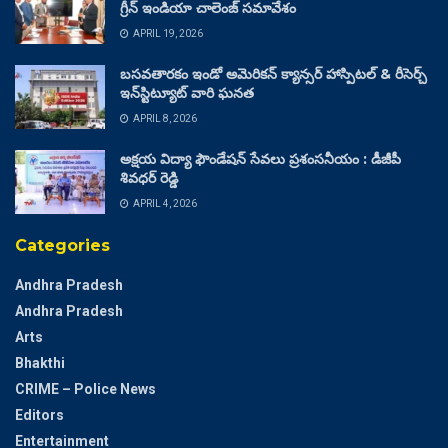
గ్రీన్ ఇండియా చాలెంజ్ సమావేశం
APRIL 19, 2026
బసవతారకం ఇండో అమెరికన్ క్యాన్సర్ హాస్పిటల్ & రీసెర్చ్
ఇన్‌స్టిట్యూట్ వారి ఘనత
APRIL 8, 2026
అక్షయ విద్యా ఫౌండేషన్ సేవలు ప్రశంసనీయం : డీజీపీ
శివధర్ రెడ్డి
APRIL 4, 2026
Categories
Andhra Pradesh
Andhra Pradesh
Arts
Bhakthi
CRIME – Police News
Editors
Entertainment