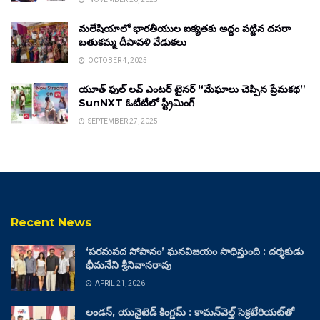
మలేషియాలో భారతీయుల ఐక్యతకు అద్దం పట్టిన దసరా
బతుకమ్మ దీపావళి వేడుకలు
OCTOBER 4, 2025
యూత్ ఫుల్ లవ్ ఎంటర్ టైనర్ “మేఘాలు చెప్పిన ప్రేమకథ”
SunNXT ఓటీటీలో స్ట్రీమింగ్
SEPTEMBER 27, 2025
Recent News
‘పరమపద సోపానం’ ఘనవిజయం సాధిస్తుంది : దర్శకుడు
భీమనేని శ్రీనివాసరావు
APRIL 21, 2026
లండన్, యునైటెడ్ కింగ్డమ్ : కామన్‌వెల్త్ సెక్రటేరియట్‌తో