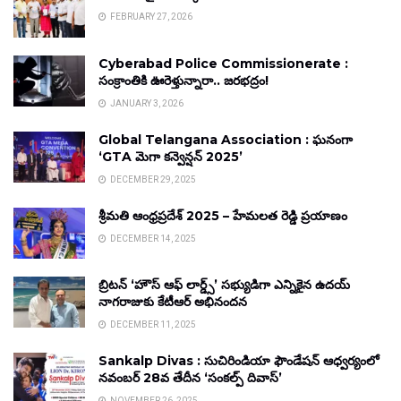
FEBRUARY 27, 2026
Cyberabad Police Commissionerate :
సంక్రాంతికి ఊరెళ్తున్నారా.. జరభద్రం!
JANUARY 3, 2026
Global Telangana Association : ఘనంగా
‘GTA మెగా కన్వెన్షన్ 2025’
DECEMBER 29, 2025
శ్రీమతి ఆంధ్రప్రదేశ్ 2025 – హేమలత రెడ్డి ప్రయాణం
DECEMBER 14, 2025
బ్రిటన్ ‘హౌస్ ఆఫ్ లార్డ్స్’ సభ్యుడిగా ఎన్నికైన ఉదయ్
నాగరాజుకు కేటీఆర్ అభినందన
DECEMBER 11, 2025
Sankalp Divas : సుచిరిండియా ఫౌండేషన్ ఆధ్వర్యంలో
నవంబర్ 28వ తేదీన ‘సంకల్ప్ దివాస్’
NOVEMBER 26, 2025