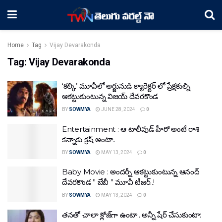
Home
Tag
Vijay Devarakonda
Tag:
Vijay Devarakonda
‘కల్కి’ మూవీలో అర్జునుడి క్యారెక్టర్ లో ప్రేక్షకుల్ని
ఆకట్టుకుంటున్న విజయ్ దేవరకొండ
BY
SOWMYA
JUNE 28, 2024
0
Entertainment : ఆ టాలీవుడ్ హీరో అంటే రాశి
కన్నాకు క్రష్ అంటా..
BY
SOWMYA
MAY 13, 2024
0
Baby Movie : అందర్నీ ఆకట్టుకుంటున్న ఆనంద్
దేవరకొండ ” బేబీ ” మూవీ టీజర్..!
BY
SOWMYA
MAY 13, 2024
0
తనతో చాలా క్లోజ్‌గా ఉంటా.. అన్నీ షేర్ చేసుకుంటా: