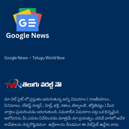
Google News – Telugu World Now
మా వెబ్ సైట్ లో ప్రస్తుతం జరుగుతున్న అన్ని విషయాల ( రాజకీయాలు ,
సినిమాలు , లేటెస్ట్ న్యూస్ , హెల్త్, భక్తి , కళలు, టెక్నాలజీ , జ్యోతిష్యం ) మీద
వార్తలు ప్రచురించడం జరుగుతుంది, సమకాలీన విషయాల పట్ల ఒక భిన్నమైన
ఆలోచనను మీ ఎదుట నివేదించడం మాత్రమే మా ప్రయత్నం, చదివే వారిలో ఆవేశ
కావేషాలను రెచ్చగొట్టడమూ.. ఉద్రేకాలను రేపడమూ ఈ వెబ్‌సైట్ ఉద్దేశం కాదు.