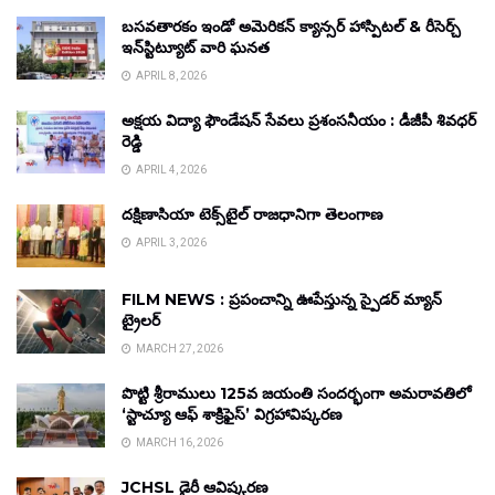
బసవతారకం ఇండో అమెరికన్ క్యాన్సర్ హాస్పిటల్ & రీసెర్చ్
ఇన్‌స్టిట్యూట్ వారి ఘనత
APRIL 8, 2026
అక్షయ విద్యా ఫౌండేషన్ సేవలు ప్రశంసనీయం : డీజీపీ శివధర్
రెడ్డి
APRIL 4, 2026
దక్షిణాసియా టెక్స్‌టైల్ రాజధానిగా తెలంగాణ
APRIL 3, 2026
FILM NEWS : ప్రపంచాన్ని ఊపేస్తున్న స్పైడర్ మ్యాన్
ట్రైలర్
MARCH 27, 2026
పొట్టి శ్రీరాములు 125వ జయంతి సందర్భంగా అమరావతిలో
‘స్టాచ్యూ ఆఫ్ శాక్రిఫైస్’ విగ్రహావిష్కరణ
MARCH 16, 2026
JCHSL డైరీ ఆవిష్కరణ