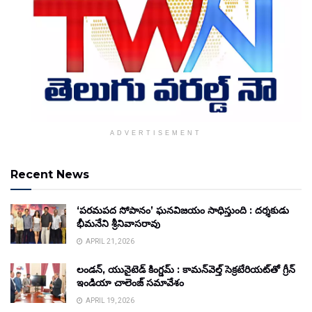
ADVERTISEMENT
Recent News
‘పరమపద సోపానం’ ఘనవిజయం సాధిస్తుంది : దర్శకుడు
భీమనేని శ్రీనివాసరావు
APRIL 21, 2026
లండన్, యునైటెడ్ కింగ్డమ్ : కామన్‌వెల్త్ సెక్రటేరియట్‌తో గ్రీన్
ఇండియా చాలెంజ్ సమావేశం
APRIL 19, 2026