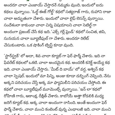
అందరూ చాలా ఎంజాయ్ చేస్తారనే నమ్మకం వుంది. ఇందులో ఐదు
కథలు వున్నాయి. ‘ఓల్డ్ ఈజ్ గోల్డ్’ కథలో సత్యరాజ్ గారు, రుహాని రాజా
చాలా అద్భుతంగా చేశారు. ఇందులో చాలా లైఫ్ లెసన్స్ వున్నాయి.
సందేశంలా కాకుండా చాలా చిన్న విషయాలని చాలా సెటిల్ద్ గా
అందంగా ప్రజంట్ చేసే కథ ఇది. ‘ఎక్స్ గర్ల్ ఫ్రెండ్’ కథలో సంచిత, జిపి,
సునయన చాలా బ్యూటీఫుల్ గా చేశారు. అందరూ రిలేట్
చేసుకుంటారు. ఒక షాకింగ్ ట్విస్ట్ కూడా వుంది.
‘స్టార్‌స్ట్రక్’ లో అదా, శివ చాలా క్యూట్ గా ఫెర్ ఫార్మ్ చేశారు. ఇది నా
ఫేవరేట్ కథలలో ఒకటి. చాలా అందమైన కథ. అందరికీ కనెక్ట్ అయ్యే కథ
ఇది. చాలా ఎంజాయ్ చేస్తారు. ‘మీట్ ది బాయ్’ లో వర్ష, అశ్విన్ కథ
చాలా స్పెషల్. ఇందులో మా పిన్ని, అంజు కూడా డబ్బింగ్ చెప్పింది. నేను
అక్కని పరిచయం చేస్తే అక్క మా ఫ్యామిలీని పరిచయం చేస్తోంది. ఈ
కథలో చాలా బ్యూటీఫుల్ మూమెంట్స్ వున్నాయి. ‘ఇన్ లా’కథలో
రోహిణి గారు, ఆకాంక్ష, దీక్షిత్ చేశారు. కాబోయే అత్తా కోడలికి మధ్య
జరిగే క్యూట్ కథ. అక్క చాలా అందంగా రాసింది. అంతే అందంగా ఫెర్
ఫార్మ్ చేశారు. చాలా మంచి కంటెంట్ వున్న ఎంథాలజీ ఇది. చాలా మంచి