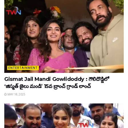
ENTERTAINMENT
Gismat Jail Mandi Gowlidoddy : గౌలిదొడ్డిలో
‘జిస్మత్ జైలు మండి’ 15వ బ్రాంచ్ గ్రాండ్ లాంచ్
MAY 18, 2025