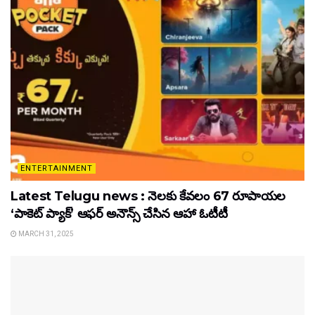
ENTERTAINMENT
Latest Telugu news : నెలకు కేవలం 67 రూపాయల
‘పాకెట్ ప్యాక్’ ఆఫర్ అనౌన్స్ చేసిన ఆహా ఓటీటీ
MARCH 31, 2025