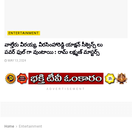
ENTERTAINMENT
వాల్తేరు వీరయ్య, వీరసింహారెడ్డి యాక్షన్ సీక్వెన్స్ లు
పవర్ ఫుల్ గా వుంటాయి : రామ్ లక్ష్మణ్ మాస్టర్స్
MAY 13, 2024
ADVERTISEMENT
Home
Entertainment