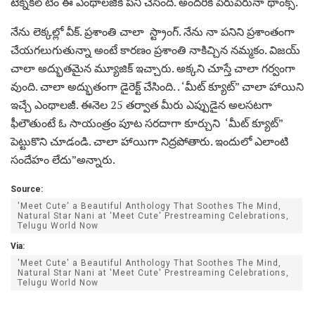
టెక్నికల్ టీం ఈ ఎంథాలజీకి పని చేసింది. అందరికీ పేరుపేరునా థాంక్స్.
నేను లెక్కల్లో వీక్. ప్రశాంతి చాలా స్ట్రాంగ్. నేను నా పనిని ప్రశాంతంగా
చేయగలుగుతున్నా అంటే కారణం ప్రశాంతి నాకిచ్చిన నమ్మకం. విజయ్
చాలా అద్భుతమైన మ్యూజిక్ ఇచ్చారు. అక్కని చూస్తే చాలా గర్వంగా
వుంది. చాలా అద్భుతంగా డైరెక్ట్ చేసింది. . ‘మీట్ క్యూట్” చాలా హాయిని
ఇచ్చే ఎంథాలజీ. ఈనెల 25 తర్వాత మీరు ఎప్పుడైన అలసటగా
ఫీలౌతుంటే ఓ సాయంత్రం పూట సరదాగా కూర్చుని ‘మీట్ క్యూట్”
పెట్టుకొని చూడండి. చాలా హాయిగా నిద్రపోతారు. ఇందులో ఎలాంటి
సందేహం లేదు”అన్నారు.
Source:
'Meet Cute' a Beautiful Anthology That Soothes The Mind,
Natural Star Nani at 'Meet Cute' Prestreaming Celebrations,
Telugu World Now
Via:
'Meet Cute' a Beautiful Anthology That Soothes The Mind,
Natural Star Nani at 'Meet Cute' Prestreaming Celebrations,
Telugu World Now