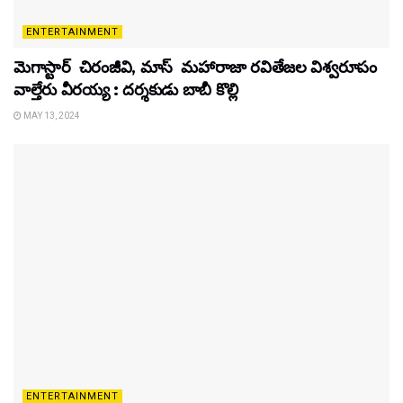
ENTERTAINMENT
మెగాస్టార్ చిరంజీవి, మాస్ మహారాజా రవితేజల విశ్వరూపం
వాల్తేరు వీరయ్య : దర్శకుడు బాబీ కొల్లి
MAY 13, 2024
ENTERTAINMENT