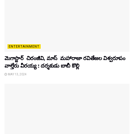
ENTERTAINMENT
మెగాస్టార్ చిరంజీవి, మాస్ మహారాజా రవితేజల విశ్వరూపం
వాల్తేరు వీరయ్య : దర్శకుడు బాబీ కొల్లి
MAY 13, 2024