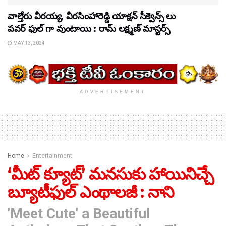
వాల్తేరు వీరయ్య, వీరసింహారెడ్డి యాక్షన్ సీక్వెన్స్ లు
పవర్ ఫుల్ గా వుంటాయి : రామ్ లక్ష్మణ్ మాస్టర్స్
MAY 13, 2024
ADVERTISEMENT
Home
Entertainment
‘మీట్ క్యూట్’ మనసుకు హాయినిచ్చే
బ్యూటీఫుల్ ఎంథాలజీ : నాని
'Meet Cute' a Beautiful