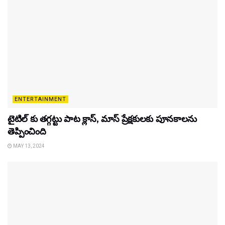
ENTERTAINMENT
టైటిల్‌ కు తగ్గట్టు పాట క్లాస్, మాస్ ప్రేక్షకులకు పూనకాలను
తెప్పించింది
MAY 13, 2024