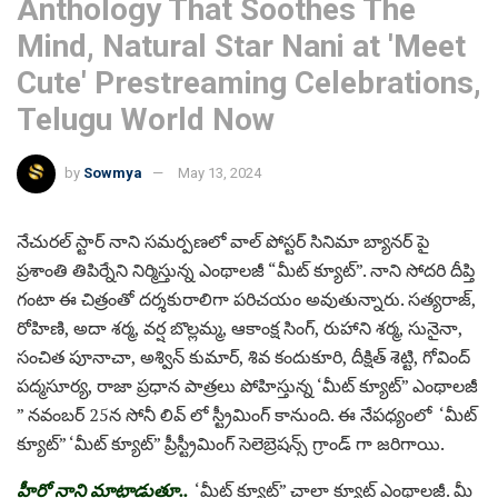
Anthology That Soothes The
Mind, Natural Star Nani at 'Meet
Cute' Prestreaming Celebrations,
Telugu World Now
by
Sowmya
May 13, 2024
నేచురల్ స్టార్ నాని సమర్పణలో వాల్ పోస్టర్ సినిమా బ్యానర్ పై
ప్రశాంతి తిపిర్నేని నిర్మిస్తున్న ఎంథాలజీ “మీట్ క్యూట్”. నాని సోదరి దీప్తి
గంటా ఈ చిత్రంతో దర్శకురాలిగా పరిచయం అవుతున్నారు. సత్యరాజ్,
రోహిణి, అదా శర్మ, వర్ష బొల్లమ్మ, ఆకాంక్ష సింగ్, రుహాని శర్మ, సునైనా,
సంచిత పూనాచా, అశ్విన్ కుమార్, శివ కందుకూరి, దీక్షిత్ శెట్టి, గోవింద్
పద్మసూర్య, రాజా ప్రధాన పాత్రలు పోహిస్తున్న ‘మీట్ క్యూట్” ఎంథాలజీ
” నవంబర్ 25న సోనీ లివ్ లో స్ట్రీమింగ్ కానుంది. ఈ నేపధ్యంలో ‘మీట్
క్యూట్” ‘మీట్ క్యూట్” ప్రీస్ట్రీమింగ్ సెలెబ్రెషన్స్ గ్రాండ్ గా జరిగాయి.
హీరో నాని మాట్లాడుతూ..
‘మీట్ క్యూట్” చాలా క్యూట్ ఎంథాలజీ. మీ