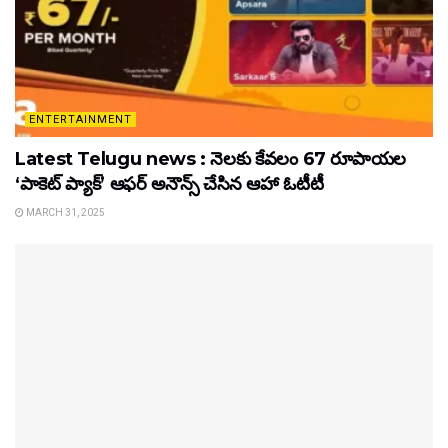
ENTERTAINMENT
Latest Telugu news : నెలకు కేవలం 67 రూపాయల
‘పాకెట్ ప్యాక్’ ఆఫర్ అనౌన్స్ చేసిన ఆహా ఓటీటీ
MARCH 31, 2025