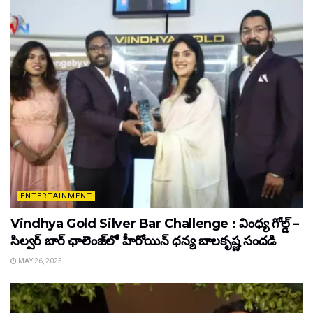
ENTERTAINMENT
Vindhya Gold Silver Bar Challenge : వింధ్య గోల్డ్ –
సిల్వర్ బార్ ఛాలెంజ్‌లో హీరోయిన్ ధ‌న్య బాల‌కృష్ణ‌ సందడి
MAY 26, 2025