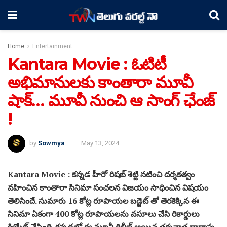
Home
Entertainment
Kantara Movie : ఓటిటీ
అభిమానులకు కాంతారా మూవీ
షాక్… మూవీ నుంచి ఆ సాంగ్ ఛేంజ్
!
by
Sowmya
May 13, 2024
Kantara Movie : కన్నడ హీరో రిషబ్ శెట్టి నటించి దర్శకత్వం
వహించిన కాంతారా సినిమా సంచలన విజయం సాధించిన విషయం
తెలిసిందే. సుమారు 16 కోట్ల రూపాయల బడ్జెట్ తో తెరకెక్కిన ఈ
సినిమా ఏకంగా 400 కోట్ల రూపాయలను వసూలు చేసి రికార్డులు
క్రియేట్ చేసింది. కన్నడలో ఈ మూవీ రిలీజ్ అయిన తరువాత దాదాపు