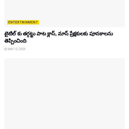
ENTERTAINMENT
టైటిల్‌ కు తగ్గట్టు పాట క్లాస్, మాస్ ప్రేక్షకులకు పూనకాలను
తెప్పించింది
MAY 13, 2024