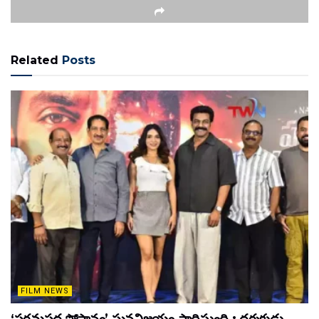
Related
Posts
FILM NEWS
‘పరమపద సోపానం’ ఘనవిజయం సాధిస్తుంది : దర్శకుడు