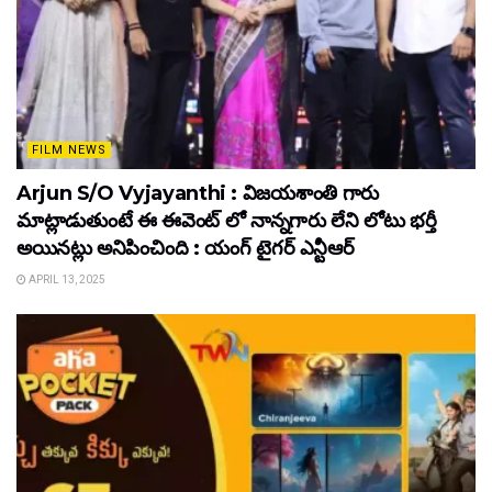
FILM NEWS
Arjun S/O Vyjayanthi : విజయశాంతి గారు
మాట్లాడుతుంటే ఈ ఈవెంట్ లో నాన్నగారు లేని లోటు భర్తీ
అయినట్లు అనిపించింది : యంగ్ టైగర్ ఎన్టీఆర్
APRIL 13, 2025