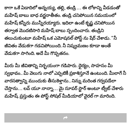
కాగా ఒకే ఏడాదిలో అన్నయ్య, తల్లి, తండ్రి … ఈ లోకాన్ని వీడడంతో
మహేష్ బాబు బాధ వర్ణనాతీతం. తండ్రి చనిపోయిన సమయంలో
మహేష్ కన్నీరు మున్నీరయ్యారు. ఇదిలా ఉంటే కృష్ణ చనిపోయిన
తర్వాత మొదటిసారి మహేష్ బాబు స్పందించారు. తండ్రిని
తలుచుకుంటూ మహేష్ ఒక ఎమోషనల్ పోస్ట్ ను షేర్ చేశాడు. “నీ
జీవితం వేడుకగా గడచిపోయింది. నీ నిష్క్రమణం కూడా అంతే
వేడుకగా సాగింది. అదే మీ గొప్పతనం.
మీరు మీ జీవితాన్ని నిర్భయంగా గడిపారు. ధైర్యం, సాహసం మీ
స్వభావం.. మీ వెలుగు నాలో ఎప్పటికీ ప్రకాశిస్తూనే ఉంటుంది. మీలాగే నీ
వారసత్వాన్ని ముందుకు తీసుకెళ్తాను.. నిన్ను మరింత గర్వపడేలా
చేస్తాను… లవ్ యూ నాన్నా… మై సూపర్ స్టార్ అంటూ ట్వీట్ చేశారు
మహేష్. ప్రస్తుతం ఈ పోస్ట్ సోషల్ మీడియాలో వైరల్ గా మారింది.