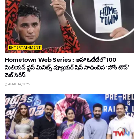
ENTERTAINMENT
Hometown Web Series : ఆహా ఓటీటీలో 100
మిలియన్ ఫ్లస్ మినిట్స్ వ్యూయర్ షిప్ సాధించిన ‘హోం టౌన్’
వెబ్ సిరీస్
APRIL 14, 2025