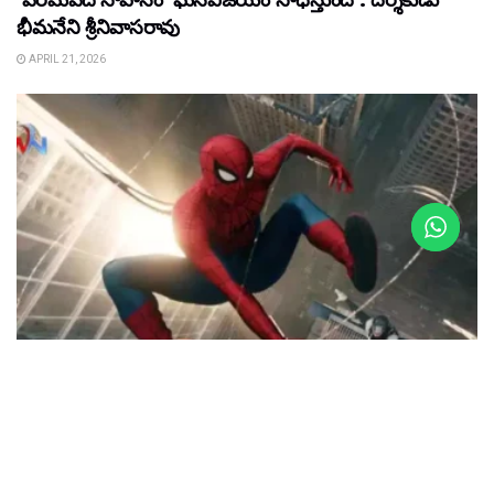
భీమనేని శ్రీనివాసరావు
APRIL 21, 2026
FILM NEWS
FILM NEWS : ప్రపంచాన్ని ఊపేస్తున్న స్పైడర్ మ్యాన్ ట్రైలర్
MARCH 27, 2026