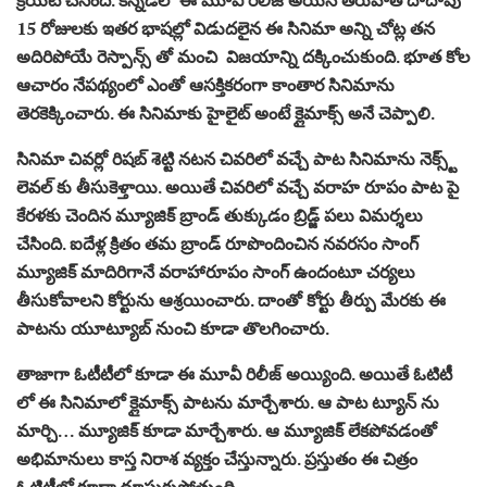
15 రోజులకు ఇతర భాషల్లో విడుదలైన ఈ సినిమా అన్ని చోట్ల తన
అదిరిపోయే రెస్పాన్స్ తో మంచి విజయాన్ని దక్కించుకుంది. భూత కోల
ఆచారం నేపథ్యంలో ఎంతో ఆసక్తికరంగా కాంతార సినిమాను
తెరకెక్కించారు. ఈ సినిమాకు హైలైట్ అంటే క్లైమాక్స్ అనే చెప్పాలి.
సినిమా చివర్లో రిషబ్ శెట్టి నటన చివరిలో వచ్చే పాట సినిమాను నెక్స్ట్
లెవల్ కు తీసుకెళ్తాయి. అయితే చివరిలో వచ్చే వరాహ రూపం పాట పై
కేరళకు చెందిన మ్యూజిక్ బ్రాండ్ తుక్కుడం బ్రిడ్జ్ పలు విమర్శలు
చేసింది. ఐదేళ్ల క్రితం తమ బ్రాండ్ రూపొందించిన నవరసం సాంగ్
మ్యూజిక్ మాదిరిగానే వరాహారూపం సాంగ్ ఉందంటూ చర్యలు
తీసుకోవాలని కోర్టును ఆశ్రయించారు. దాంతో కోర్టు తీర్పు మేరకు ఈ
పాటను యూట్యూబ్ నుంచి కూడా తొలగించారు.
తాజాగా ఓటీటీలో కూడా ఈ మూవీ రిలీజ్ అయ్యింది. అయితే ఓటిటీ
లో ఈ సినిమాలో క్లైమాక్స్ పాటను మార్చేశారు. ఆ పాట ట్యూన్ ను
మార్చి… మ్యూజిక్ కూడా మార్చేశారు. ఆ మ్యూజిక్ లేకపోవడంతో
అభిమానులు కాస్త నిరాశ వ్యక్తం చేస్తున్నారు. ప్రస్తుతం ఈ చిత్రం
ఓటిటీలో కూడా దూసుకుపోతుంది.