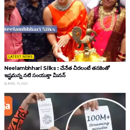
LATEST NEWS
Neelambhhari Silks : చేనేత చీరలంటే తనకెంతో
ఇష్టమన్న నటి సంయుక్తా మీనన్‌
APRIL 19, 2025