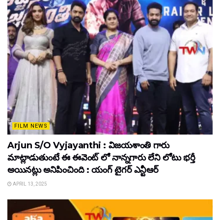
FILM NEWS
Arjun S/O Vyjayanthi : విజయశాంతి గారు
మాట్లాడుతుంటే ఈ ఈవెంట్ లో నాన్నగారు లేని లోటు భర్తీ
అయినట్లు అనిపించింది : యంగ్ టైగర్ ఎన్టీఆర్
APRIL 13, 2025