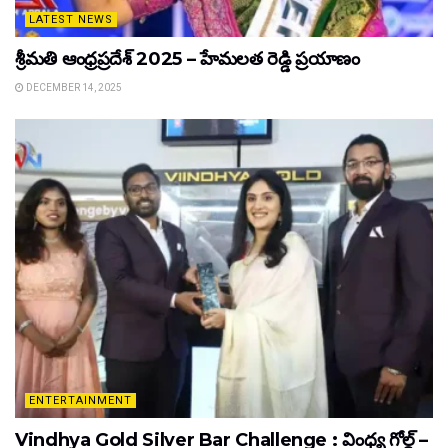
LATEST NEWS
శ్రీమతి ఆంధ్రప్రదేశ్ 2025 – హేమలత రెడ్డి ప్రయాణం
DECEMBER 14, 2025
ENTERTAINMENT
Vindhya Gold Silver Bar Challenge : వింధ్య గోల్డ్ –