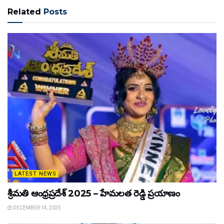
Related
Posts
LATEST NEWS
శ్రీమతి ఆంధ్రప్రదేశ్ 2025 – హేమలత రెడ్డి ప్రయాణం
DECEMBER 14, 2025