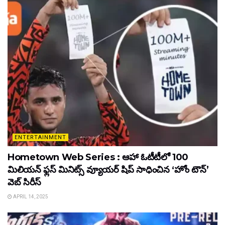
ENTERTAINMENT
Hometown Web Series : ఆహా ఓటీటీలో 100
మిలియన్ ఫ్లస్ మినిట్స్ వ్యూయర్ షిప్ సాధించిన ‘హోం టౌన్’
వెబ్ సిరీస్
APRIL 14, 2025