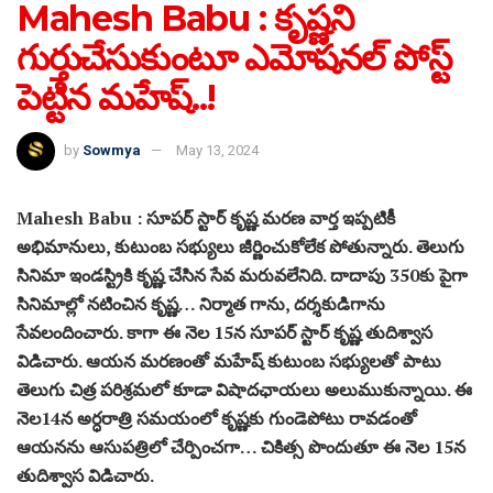
Mahesh Babu : కృష్ణని
గుర్తుచేసుకుంటూ ఎమోషనల్ పోస్ట్
పెట్టిన మహేష్..!
by
Sowmya
May 13, 2024
Mahesh Babu : సూపర్ స్టార్ కృష్ణ మరణ వార్త ఇప్పటికీ
అభిమానులు, కుటుంబ సభ్యులు జీర్ణించుకోలేక పోతున్నారు. తెలుగు
సినిమా ఇండస్ట్రికి కృష్ణ చేసిన సేవ మరువలేనిది. దాదాపు 350కు పైగా
సినిమాల్లో నటించిన కృష్ణ… నిర్మాత గాను, దర్శకుడిగాను
సేవలందించారు. కాగా ఈ నెల 15న సూపర్ స్టార్ కృష్ణ తుదిశ్వాస
విడిచారు. ఆయన మరణంతో మహేష్ కుటుంబ సభ్యులతో పాటు
తెలుగు చిత్ర పరిశ్రమలో కూడా విషాదఛాయలు అలుముకున్నాయి. ఈ
నెల14న అర్ధరాత్రి సమయంలో కృష్ణకు గుండెపోటు రావడంతో
ఆయనను ఆసుపత్రిలో చేర్పించగా… చికిత్స పొందుతూ ఈ నెల 15న
తుదిశ్వాస విడిచారు.