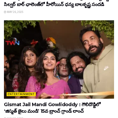
సిల్వర్ బార్ ఛాలెంజ్‌లో హీరోయిన్ ధ‌న్య బాల‌కృష్ణ‌ సందడి
MAY 26, 2025
ENTERTAINMENT
Gismat Jail Mandi Gowlidoddy : గౌలిదొడ్డిలో
‘జిస్మత్ జైలు మండి’ 15వ బ్రాంచ్ గ్రాండ్ లాంచ్