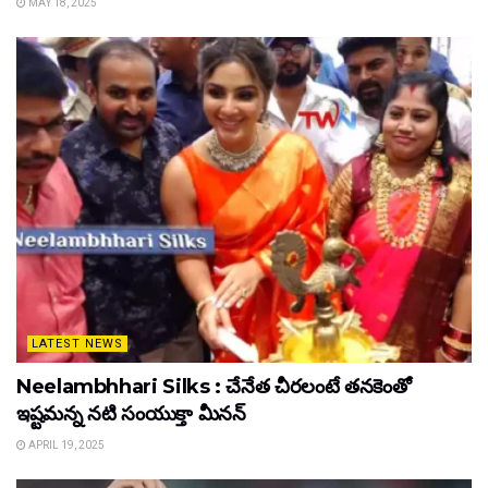
MAY 18, 2025
LATEST NEWS
Neelambhhari Silks : చేనేత చీరలంటే తనకెంతో
ఇష్టమన్న నటి సంయుక్తా మీనన్‌
APRIL 19, 2025