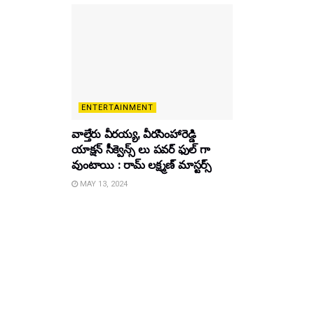
ENTERTAINMENT
వాల్తేరు వీరయ్య, వీరసింహారెడ్డి
యాక్షన్ సీక్వెన్స్ లు పవర్ ఫుల్ గా
వుంటాయి : రామ్ లక్ష్మణ్ మాస్టర్స్
MAY 13, 2024