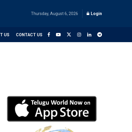
Thursday, August 6, 2026
Login
T US
CONTACT US