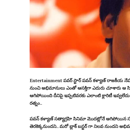
Entertainment పవర్ స్టార్ పవన్ కళ్యాణ్ రాజకీయ నేపథ
నుంచి అభిమానులు ఎంతో ఆసక్తిగా ఎదురు చూశారు ఆ సి
ఆగిపోయింది దీనిపై ఇప్పటివరకు ఎలాంటి క్లారిటీ ఇవ్వలేద
రత్నం..
పవన్ కళ్యాణ్ సత్యాగ్రహి సినిమా మొదట్లోనే ఆగిపోయిన
తెరకెక్కనుందని.. మరో బ్లాక్ బస్టర్ గా నిలవ నుందని 