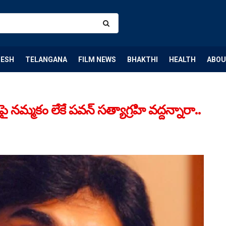
DESH
TELANGANA
FILM NEWS
BHAKTHI
HEALTH
ABOU
మ్మకం లేకే పవన్ సత్యాగ్రహి వద్దన్నారా..