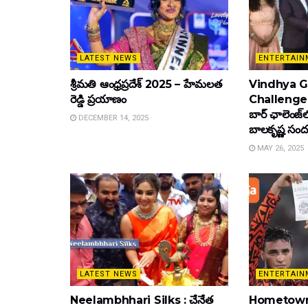
LATEST NEWS
ENTERTAIN
శ్రీమతి ఆంధ్రప్రదేశ్ 2025 – హేమలత
Vindhya Go
రెడ్డి ప్రయాణం
Challenge : వ
బార్ ఛాలెంజ్‌
DECEMBER 14, 2025
బాల‌కృష్ణ‌ సంద
MAY 26, 2025
LATEST NEWS
ENTERTAIN
Neelambhhari Silks : చేనేత
Hometown