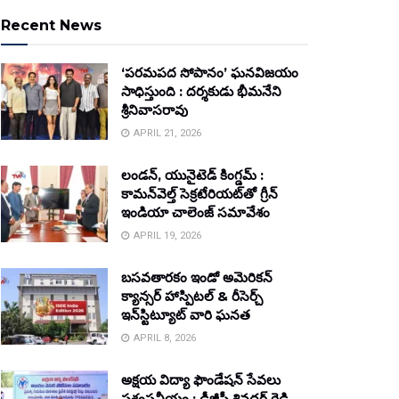
Recent News
‘పరమపద సోపానం’ ఘనవిజయం
సాధిస్తుంది : దర్శకుడు భీమనేని
శ్రీనివాసరావు
APRIL 21, 2026
లండన్, యునైటెడ్ కింగ్డమ్ :
కామన్‌వెల్త్ సెక్రటేరియట్‌తో గ్రీన్
ఇండియా చాలెంజ్ సమావేశం
APRIL 19, 2026
బసవతారకం ఇండో అమెరికన్
క్యాన్సర్ హాస్పిటల్ & రీసెర్చ్
ఇన్‌స్టిట్యూట్ వారి ఘనత
APRIL 8, 2026
అక్షయ విద్యా ఫౌండేషన్ సేవలు
ప్రశంసనీయం : డీజీపీ శివధర్ రెడ్డి