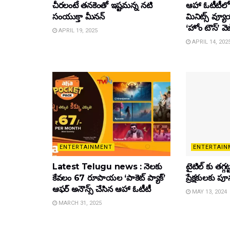
చీరలంటే తనకెంతో ఇష్టమన్న నటి
ఆహా ఓటీటీలో
సంయుక్తా మీనన్‌
మినిట్స్ వ్యూ
‘హోం టౌన్’ వెబ
APRIL 19, 2025
APRIL 14, 202
ENTERTAINMENT
ENTERTAIN
Latest Telugu news : నెలకు
టైటిల్‌ కు తగ్గ
కేవలం 67 రూపాయల ‘పాకెట్ ప్యాక్’
ప్రేక్షకులకు ప
ఆఫర్ అనౌన్స్ చేసిన ఆహా ఓటీటీ
MAY 13, 2024
MARCH 31, 2025