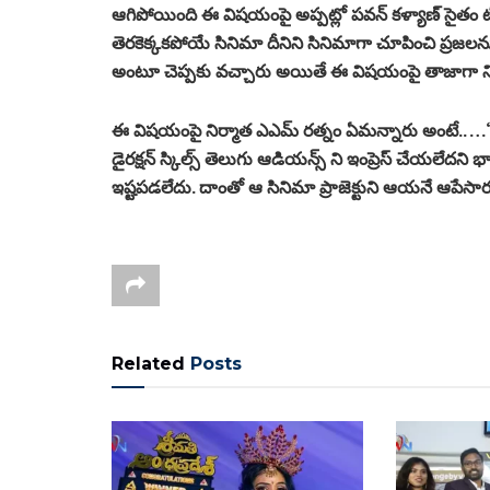
ఆగిపోయింది ఈ విషయంపై అప్పట్లో పవన్ కళ్యాణ్ సైతం ట్
తెరకెక్కకపోయే సినిమా దీనిని సినిమాగా చూపించి ప్రజ
అంటూ చెప్పకు వచ్చారు అయితే ఈ విషయంపై తాజాగా నిర
ఈ విషయంపై నిర్మాత ఎఎమ్ రత్నం ఏమన్నారు అంటే.. …“జ
డైరక్షన్ స్కిల్స్ తెలుగు ఆడియన్స్ ని ఇంప్రెస్ చేయలేదని 
ఇష్టపడలేదు. దాంతో ఆ సినిమా ప్రాజెక్టుని ఆయనే ఆపేసారు
Related
Posts