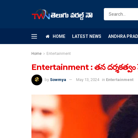
HOME
LATEST NEWS
ANDHRA PRA
Home
Entertainment
Entertainment : తన దర్శకత్వం పై న
by
Sowmya
May 13, 2024
in
Entertainment