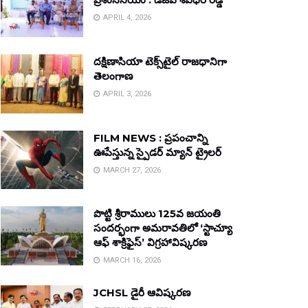
APRIL 4, 2026
దక్షిణాసియా టెక్స్‌టైల్ రాజధానిగా
తెలంగాణ
APRIL 3, 2026
FILM NEWS : ప్రపంచాన్ని
ఊపేస్తున్న స్పైడర్ మ్యాన్ ట్రైలర్
MARCH 27, 2026
పొట్టి శ్రీరాములు 125వ జయంతి
సందర్భంగా అమరావతిలో ‘స్టాచ్యూ
ఆఫ్ శాక్రిఫైస్’ విగ్రహావిష్కరణ
MARCH 16, 2026
JCHSL డైరీ ఆవిష్కరణ