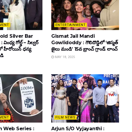
MENT
ENTERTAINMENT
ld Silver Bar
Gismat Jail Mandi
ింధ్య గోల్డ్ – సిల్వర్
Gowlidoddy : గౌలిదొడ్డిలో ‘జిస్మత్
లో హీరోయిన్ ధ‌న్య
జైలు మండి’ 15వ బ్రాంచ్ గ్రాండ్ లాంచ్
డి
MAY 18, 2025
MENT
FILM NEWS
 Web Series :
Arjun S/O Vyjayanthi :