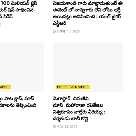
 100 మిలియన్ ఫ్లస్
విజయశాంతి గారు మాట్లాడుతుంటే ఈ
యర్ షిప్ సాధించిన
ఈవెంట్ లో నాన్నగారు లేని లోటు భర్తీ
్ సిరీస్
అయినట్లు అనిపించింది : యంగ్ టైగర్
ఎన్టీఆర్
5
APRIL 13, 2025
MENT
ENTERTAINMENT
ట్టు పాట క్లాస్, మాస్
మెగాస్టార్ చిరంజీవి,
ూనకాలను తెప్పించింది
మాస్ మహారాజా రవితేజల
విశ్వరూపం వాల్తేరు వీరయ్య :
దర్శకుడు బాబీ కొల్లి
MAY 13, 2024