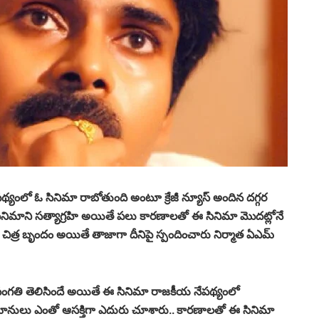
్యంలో ఓ సినిమా రాబోతుంది అంటూ క్రేజీ న్యూస్ అందిన దగ్గర
నిమాని సత్యాగ్రహి అయితే పలు కారణాలతో ఈ సినిమా మొదట్లోనే
ు చిత్ర బృందం అయితే తాజాగా దీనిపై స్పందించారు నిర్మాత ఏఎమ్
 సంగతి తెలిసిందే అయితే ఈ సినిమా రాజకీయ నేపథ్యంలో
అభిమానులు ఎంతో ఆసక్తిగా ఎదురు చూశారు.. కారణాలతో ఈ సినిమా