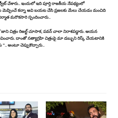
వీట్ చేశారు.. ఇందులో ఇది పూర్తి రాజకీయ నేపథ్యంలో
లను మెప్పించే కన్నా అవి బయట చేసి ప్రజలకు మేలు చేయడం మంచిది
్మాత మరొకసారి స్పందించారు..
ాని చిత్రం రిజల్ట్ చూసాక, పవన్ చాలా నిరాశపడ్డారు. ఆయన
భావించారు. దాంతో సత్యాగ్రహి చిత్రంపై మా డబ్బుని రిస్క్ చేయటానికి
 ”.. అంటూ చెప్పుకొచ్చారు..