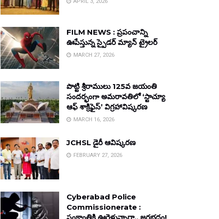
APRIL 3, 2026
FILM NEWS : ప్రపంచాన్ని
ఊపేస్తున్న స్పైడర్ మ్యాన్ ట్రైలర్
MARCH 27, 2026
పొట్టి శ్రీరాములు 125వ జయంతి
సందర్భంగా అమరావతిలో ‘స్టాచ్యూ
ఆఫ్ శాక్రిఫైస్’ విగ్రహావిష్కరణ
MARCH 16, 2026
JCHSL డైరీ ఆవిష్కరణ
FEBRUARY 27, 2026
Cyberabad Police
Commissionerate :
సంక్రాంతికి ఊరెళ్తున్నారా.. జరభద్రం!