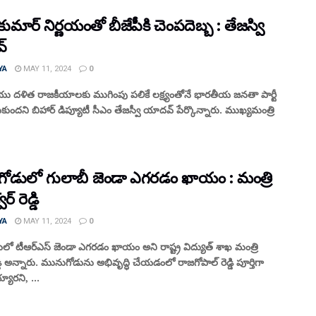
 కుమార్‌ నిర్ణయంతో బీజేపీకి చెంపదెబ్బ : తేజస్వి
‌
YA
MAY 11, 2024
0
యు దళిత రాజకీయాలకు ముగింపు పలికే లక్ష్యంతోనే భారతీయ జనతా పార్టీ
్టుకుందని బిహార్‌ డిప్యూటీ సీఎం తేజస్వీ యాదవ్‌ పేర్కొన్నారు. ముఖ్యమంత్రి
ోడులో గులాబీ జెండా ఎగరడం ఖాయం : మంత్రి
్ రెడ్డి
YA
MAY 11, 2024
0
ో టీఆర్ఎస్ జెండా ఎగరడం ఖాయం అని రాష్ట్ర విద్యుత్ శాఖ మంత్రి
్డి అన్నారు. మునుగోడును అభివృద్ధి చేయడంలో రాజగోపాల్ రెడ్డి పూర్తిగా
ారని, ...