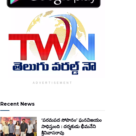
ADVERTISEMENT
Recent News
‘పరమపద సోపానం’ ఘనవిజయం
సాధిస్తుంది : దర్శకుడు భీమనేని
శ్రీనివాసరావు