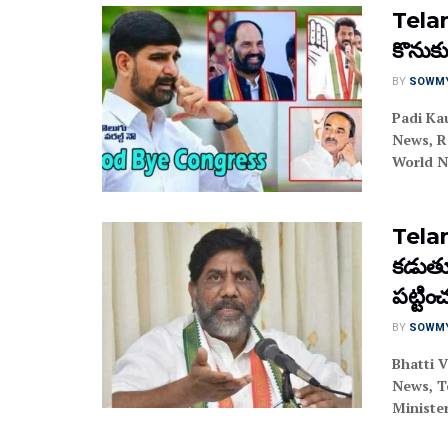
Telan
కొనుక్కు
BY
SOWM
Padi Ka
News, R
World No
Telang
కడుతూ 
పట్టించ
BY
SOWM
Bhatti 
News, T
Minister