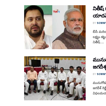
నితీష్‌
యాదవ్
BY
SOWM
బీసీ మరి
లక్ష్యం కట
నితీష్‌ ...
మునుగ
జగదీశ్వర
BY
SOWM
మునుగోడుల
జగదీశ్ రెడ
విఫలమయ్య