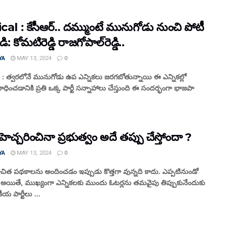
cal : కేసీఆర్‌.. దమ్ముంటే మునుగోడు నుంచి పోటీ
 కోమటిరెడ్డి రాజగోపాల్‌రెడ్డి..
YA
MAY 13, 2024
0
 : త్వరలోనే మునుగోడు ఉప ఎన్నికలు జరగబోతున్నాయి ఈ ఎన్నికల్లో
ించడానికి ప్రతి ఒక్క పార్టీ సన్నాహాలు చేస్తుంది ఈ సందర్భంగా భాజపా
ం హెచ్చరించినా ప్రభుత్వం అదే తప్పు చేస్తోందా ?
YA
MAY 13, 2024
0
ఉచిత పథకాలను అందించడం ఇప్పుడు కొత్తగా వున్నది కాదు. ఎప్పటినుండో
ే. అయితే, ముఖ్యంగా ఎన్నికలకు ముందు ఓటర్లను తమవైపు తిప్పుకునేందుకు
ీయ పార్టీలు ...