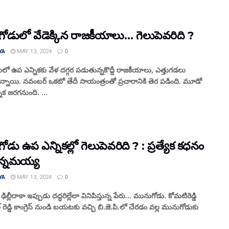
ోడులో వేడెక్కిన రాజకీయాలు… గెలుపెవరిది ?
YA
MAY 13, 2024
0
ో ఉప ఎన్నికకు వేళ దగ్గర పడుతున్నకొద్దీ రాజకీయాలు, ఎత్తుగడలు
ున్నాయి. నవంబర్ ఒకటో తేదీ సాయంత్రంతో ప్రచారానికి తెర పడింది. మూడో
నిక జరగనుంది. ...
డు ఉప ఎన్నికల్లో గెలుపెవరిది ? : ప్రత్యేక కధనం
న్నమయ్య
YA
MAY 13, 2024
0
 ఢిల్లీదాకా ఇప్పుడు దద్ధరిల్లేలా వినిపిస్తున్న పేరు... మునుగోడు. కోమటిరెడ్డి
 రెడ్డి కాంగ్రెస్ నుండి బయటకు వచ్చి బి.జె.పి.లో చేరడం వల్ల మునుగోడుకు