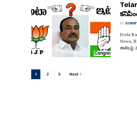
Telan
కనిపిం
BY
SOWM
Etela R
News, BJ
ఈటెలపై 2
1
2
3
Next