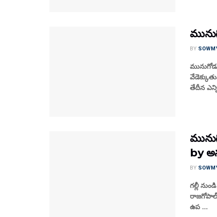
మునుగ
BY
SOWM
మునుగోడుల
వేడెక్కుత
తేదీన ఎన్
మునుగో
by అ
BY
SOWM
గల్లీ నుండి
రాజగోపాల్
ఉప ...