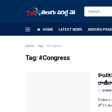
HOME
LATEST NEWS
ANDHRA PRA
Home
Tag
#Congress
Tag:
#Congress
Politi
రాజీన
BY
SOWM
Politics 
లో 13 మంద