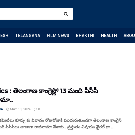
DESH
TELANGANA
FILM NEWS
BHAKTHI
HEALTH
ABOU
cs : తెలంగాణ కాంగ్రెస్లో 13 మంది పీసీసీ
ామా..
YA
MAY 13, 2024
0
కమిటీలు కూర్పు కు వివాదం రోజురోజుకి ముదురుతుండగా తెలంగాణ కాంగ్రెస్
ి పీసీసీలు తాజాగా రాజీనామా చేశారు.. ప్రస్తుతం విషయం వైరల్ గా ...