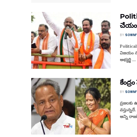
Politi
చేయండి:
BY
SOWM
Political
విజయం సాధ
అభ్యర్థి ...
కేంద్ర
BY
SOWM
ప్రజలకు 
వస్తున్నద
అన్ని రాజక