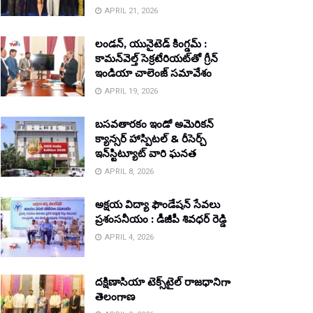
APRIL 21, 2026
లండన్, యునైటెడ్ కింగ్డమ్ :
కామన్‌వెల్త్ సెక్రటేరియట్‌తో గ్రీన్
ఇండియా చాలెంజ్ సమావేశం
APRIL 19, 2026
బసవతారకం ఇండో అమెరికన్
క్యాన్సర్ హాస్పిటల్ & రీసెర్చ్
ఇన్‌స్టిట్యూట్ వారి ఘనత
APRIL 8, 2026
అక్షయ విద్యా ఫౌండేషన్ సేవలు
ప్రశంసనీయం : డీజీపీ శివధర్ రెడ్డి
APRIL 4, 2026
దక్షిణాసియా టెక్స్‌టైల్ రాజధానిగా
తెలంగాణ