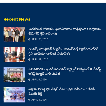
Recent News
‘పరమపద సోపానం’ ఘనవిజయం సాధిస్తుంది : దర్శకుడు
భీమనేని శ్రీనివాసరావు
APRIL 21, 2026
లండన్, యునైటెడ్ కింగ్డమ్ : కామన్‌వెల్త్ సెక్రటేరియట్‌తో
గ్రీన్ ఇండియా చాలెంజ్ సమావేశం
APRIL 19, 2026
బసవతారకం ఇండో అమెరికన్ క్యాన్సర్ హాస్పిటల్ & రీసెర్చ్
ఇన్‌స్టిట్యూట్ వారి ఘనత
APRIL 8, 2026
అక్షయ విద్యా ఫౌండేషన్ సేవలు ప్రశంసనీయం : డీజీపీ
శివధర్ రెడ్డి
APRIL 4, 2026