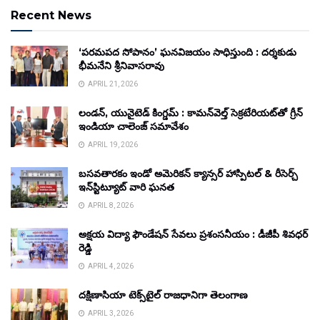
Recent News
‘పరమపద సోపానం’ ఘనవిజయం సాధిస్తుంది : దర్శకుడు
భీమనేని శ్రీనివాసరావు
APRIL 21, 2026
లండన్, యునైటెడ్ కింగ్డమ్ : కామన్‌వెల్త్ సెక్రటేరియట్‌తో గ్రీన్
ఇండియా చాలెంజ్ సమావేశం
APRIL 19, 2026
బసవతారకం ఇండో అమెరికన్ క్యాన్సర్ హాస్పిటల్ & రీసెర్చ్
ఇన్‌స్టిట్యూట్ వారి ఘనత
APRIL 8, 2026
అక్షయ విద్యా ఫౌండేషన్ సేవలు ప్రశంసనీయం : డీజీపీ శివధర్
రెడ్డి
APRIL 4, 2026
దక్షిణాసియా టెక్స్‌టైల్ రాజధానిగా తెలంగాణ
APRIL 3, 2026