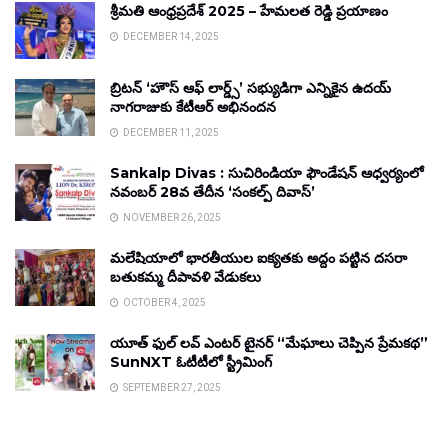
శ్రీమతి ఆంధ్రప్రదేశ్ 2025 – హేమలత రెడ్డి ప్రయాణం
DECEMBER 14, 2025
బ్రిటన్ ‘హౌస్ ఆఫ్ లార్డ్స్’ సభ్యుడిగా ఎన్నికైన ఉదయ్
నాగరాజుకు కేటీఆర్ అభినందన
DECEMBER 11, 2025
Sankalp Divas : సుచిరిండియా ఫౌండేషన్ ఆధ్వర్యంలో
నవంబర్ 28వ తేదీన ‘సంకల్ప్ దివాస్’
NOVEMBER 26, 2025
మలేషియాలో భారతీయుల ఐక్యతకు అద్దం పట్టిన దసరా
బతుకమ్మ దీపావళి వేడుకలు
OCTOBER 4, 2025
యూత్ ఫుల్ లవ్ ఎంటర్ టైనర్ “మేఘాలు చెప్పిన ప్రేమకథ”
SunNXT ఓటీటీలో స్ట్రీమింగ్
SEPTEMBER 27, 2025