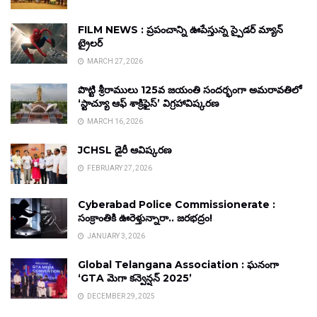
FILM NEWS : ప్రపంచాన్ని ఊపేస్తున్న స్పైడర్ మ్యాన్
ట్రైలర్
MARCH 27, 2026
పొట్టి శ్రీరాములు 125వ జయంతి సందర్భంగా అమరావతిలో
‘స్టాచ్యూ ఆఫ్ శాక్రిఫైస్’ విగ్రహావిష్కరణ
MARCH 16, 2026
JCHSL డైరీ ఆవిష్కరణ
FEBRUARY 27, 2026
Cyberabad Police Commissionerate :
సంక్రాంతికి ఊరెళ్తున్నారా.. జరభద్రం!
JANUARY 3, 2026
Global Telangana Association : ఘనంగా
‘GTA మెగా కన్వెన్షన్ 2025’
DECEMBER 29, 2025