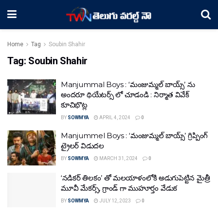
Home
Tag
Soubin Shahir
Tag:
Soubin Shahir
Manjummal Boys : ‘మంజుమ్మల్ బాయ్స్’ ను
అందరూ థియేటర్స్ లో చూడండి : నిర్మాత వివేక్
కూచిభొట్ల
BY
SOWMYA
APRIL 4, 2024
0
Manjummel Boys : ‘మంజుమ్మల్ బాయ్స్’ గ్రిప్పింగ్
ట్రైలర్ విడుదల
BY
SOWMYA
MARCH 31, 2024
0
‘నడికర్ తిలకం’ తో మలయాళంలోకి అడుగుపెట్టిన మైత్రీ
మూవీ మేకర్స్, గ్రాండ్ గా ముహూర్తం వేడుక
BY
SOWMYA
JULY 12, 2023
0