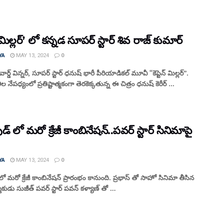
న్ మిల్లర్’ లో కన్నడ సూపర్ స్టార్ శివ రాజ్ కుమార్
YA
MAY 13, 2024
0
ర్డ్ విన్నర్, సూపర్ స్టార్ ధనుష్ భారీ పీరియాడికల్ మూవీ “కెప్టెన్ మిల్లర్”.
నేపధ్యంలో ప్రతిష్టాత్మకంగా తెరకెక్కతున్న ఈ చిత్రం ధనుష్ కెరీర్ ...
డ్ లో మరో క్రేజీ కాంబినేషన్..పవర్ స్టార్ సినిమాపై
YA
MAY 13, 2024
0
లో మరో క్రేజీ కాంబినేషన్ ప్రారంభం కానుంది. ప్రభాస్ తో సాహో సినిమా తీసిన
ుడు సుజీత్ పవర్ స్టార్ పవన్ కళ్యాణ్ తో ...