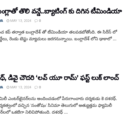
ంగ్లాతో తొలి వన్డే..బ్యాటింగ్ కు దిగిన టీమిండియా
YA
MAY 13, 2024
0
ంచ కప్ తర్వాత బంగ్లాదేశ్ తో టీమిండియా తలపడబోతోంది. ఈ సిరీస్ లో
ేలు, రెండు టెస్టు మ్యాచులు జరగనున్నాయి. బంగ్లాదేశ్ లోని ఢాకాలో ...
ధ్, డివై చౌదరి ‘లవ్ యూ రామ్’ ఫస్ట్ లుక్ లాంచ్
YA
MAY 13, 2024
0
ఫ్యామిలీ ఎంటర్‌టైనర్‌లను అందించడంలో పేరుగాంచారు దర్శకుడు కె దశరధ్.
కత్వంలో వచ్చిన 'సంతోషం' సినిమా తెలుగులో అత్యుత్తమ ఫ్యామిలీ
ర్‌లలో ఒకటిగా నిలిచిపోతుంది. దశరధ్ ...