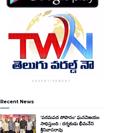
ADVERTISEMENT
Recent News
‘పరమపద సోపానం’ ఘనవిజయం
సాధిస్తుంది : దర్శకుడు భీమనేని
శ్రీనివాసరావు