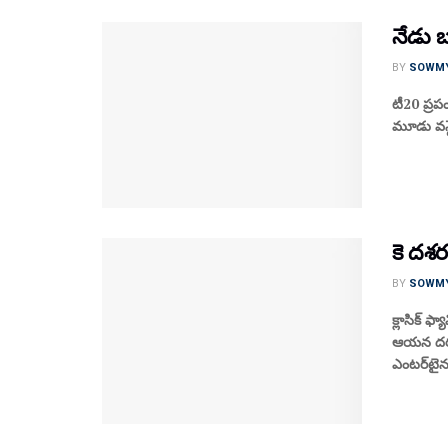
నేడు బ
BY
SOWM
టీ20 ప్రప
మూడు వన్డ
కె దశర
BY
SOWM
క్లాసిక్ 
ఆయన దర్శ
ఎంటర్‌టైన