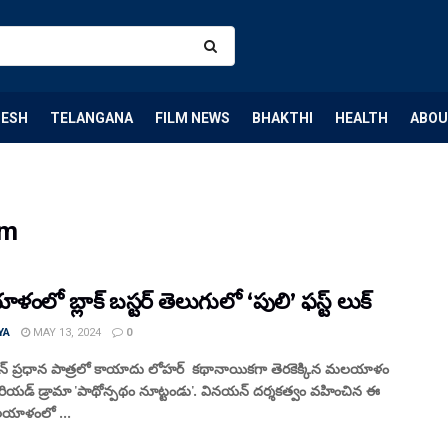
DESH
TELANGANA
FILM NEWS
BHAKTHI
HEALTH
ABOU
om
లో బ్లాక్ బస్టర్ తెలుగులో ‘పులి’ ఫస్ట్ లుక్
YA
MAY 13, 2024
0
్సన్ ప్రధాన పాత్రలో కాయాదు లోహర్ కథానాయికగా తెరకెక్కిన మలయాళం
ీరియడ్ డ్రామా 'పాథోన్పథం నూట్టండు'. వినయన్ దర్శకత్వం వహించిన ఈ
లయాళంలో ...