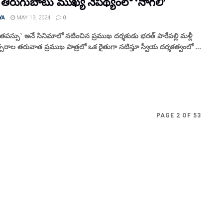
 తిరుగుబాటు ముఖ్య నేపథ్యంలో ‘నాగలి’
YA
MAY 13, 2024
0
పస్సు` అనే సినిమాలో నటించిన ప్రముఖ దర్శకుడు భరత్ పారేపల్లి మళ్లీ
రాల తరువాత ప్రముఖ పాత్రలో ఒక రైతుగా నటిస్తూ స్వీయ దర్శకత్వంలో ...
PAGE 2 OF 53