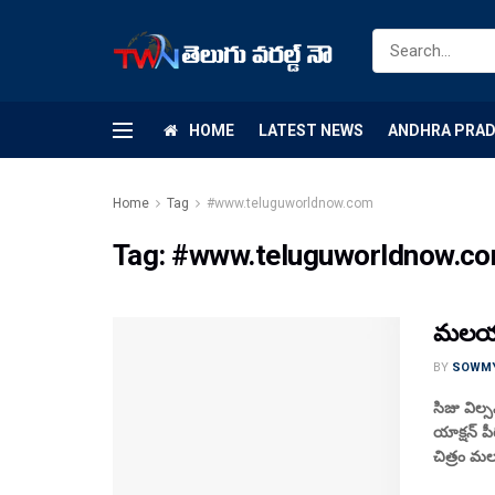
HOME
LATEST NEWS
ANDHRA PRA
Home
Tag
#www.teluguworldnow.com
Tag:
#www.teluguworldnow.c
మలయాళం
BY
SOWM
సిజు విల
యాక్షన్ ప
చిత్రం మ