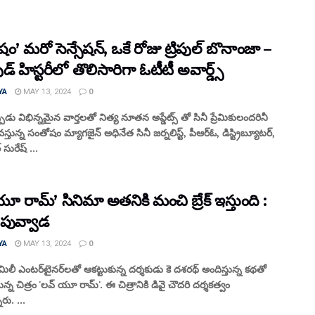
ం’ మరో సెన్సేషన్, ఒకే రోజు ట్రిపుల్ బొనాంజా –
డ్ హిస్టరీలో తొలిసారిగా ఓటీటీ అవార్డ్స్
YA
MAY 13, 2024
0
పుడు విభిన్నమైన వార్తలతో నిత్య నూతన అప్డేట్స్ తో సినీ ప్రేమికులందరినీ
స్తున్న సంతోషం మ్యాగజైన్ అధినేత సినీ జర్నలిస్ట్, పీఆర్ఓ, డిస్ట్రిబ్యూటర్,
 సురేష్ ...
ూ రామ్’ సినిమా అతనికి మంచి బ్రేక్ ఇస్తుంది :
 పువ్వాడ
YA
MAY 13, 2024
0
్యామిలీ ఎంటర్‌టైనర్‌లతో ఆకట్టుకున్న దర్శకుడు కె దశరథ్ అందిస్తున్న కథతో
ున్న చిత్రం 'లవ్ యూ రామ్'. ఈ చిత్రానికి డివై చౌదరి దర్శకత్వం
ారు. ...