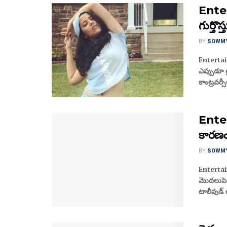
Enter
గుర్త
BY
SOWM
Entertai
ఎప్పుడూ ట్
కాంట్రవర్స
Entert
కారణం
BY
SOWM
Entertainm
మొదలుపెట
టాలీవుడ్ 