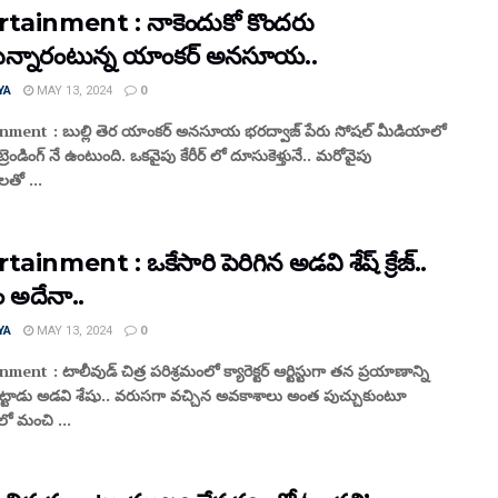
tainment : నాకెందుకో కొందరు
ొస్తున్నారంటున్న యాంకర్ అనసూయ..
YA
MAY 13, 2024
0
nment : బుల్లి తెర యాంకర్ అనసూయ భరద్వాజ్ పేరు సోషల్ మీడియాలో
రెండింగ్ నే ఉంటుంది. ఒకవైపు కేరీర్ లో దూసుకెళ్తునే.. మరోవైపు
ీలతో ...
ainment : ఒకేసారి పెరిగిన అడవి శేష్ క్రేజ్..
 అదేనా..
YA
MAY 13, 2024
0
ent : టాలీవుడ్ చిత్ర పరిశ్రమంలో క్యారెక్టర్ ఆర్టిస్టుగా తన ప్రయాణాన్ని
్టాడు అడవి శేషు.. వరుసగా వచ్చిన అవకాశాలు అంత పుచ్చుకుంటూ
లో మంచి ...