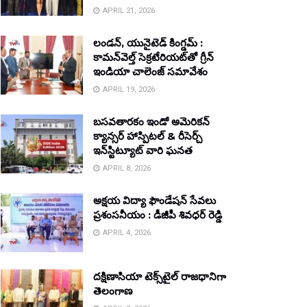
APRIL 21, 2026
లండన్, యునైటెడ్ కింగ్డమ్ :
కామన్‌వెల్త్ సెక్రటేరియట్‌తో గ్రీన్
ఇండియా చాలెంజ్ సమావేశం
APRIL 19, 2026
బసవతారకం ఇండో అమెరికన్
క్యాన్సర్ హాస్పిటల్ & రీసెర్చ్
ఇన్‌స్టిట్యూట్ వారి ఘనత
APRIL 8, 2026
అక్షయ విద్యా ఫౌండేషన్ సేవలు
ప్రశంసనీయం : డీజీపీ శివధర్ రెడ్డి
APRIL 4, 2026
దక్షిణాసియా టెక్స్‌టైల్ రాజధానిగా
తెలంగాణ