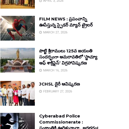
APRIL 3, 2026
FILM NEWS : ప్రపంచాన్ని
ఊపేస్తున్న స్పైడర్ మ్యాన్ ట్రైలర్
MARCH 27, 2026
పొట్టి శ్రీరాములు 125వ జయంతి
సందర్భంగా అమరావతిలో ‘స్టాచ్యూ
ఆఫ్ శాక్రిఫైస్’ విగ్రహావిష్కరణ
MARCH 16, 2026
JCHSL డైరీ ఆవిష్కరణ
FEBRUARY 27, 2026
Cyberabad Police
Commissionerate :
సంక్రాంతికి ఊరెళ్తున్నారా.. జరభద్రం!