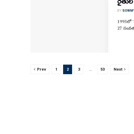
రైతుల
BY
SOWM
1995లో `త
27 సంవత్స
Prev
1
2
3
…
53
Next