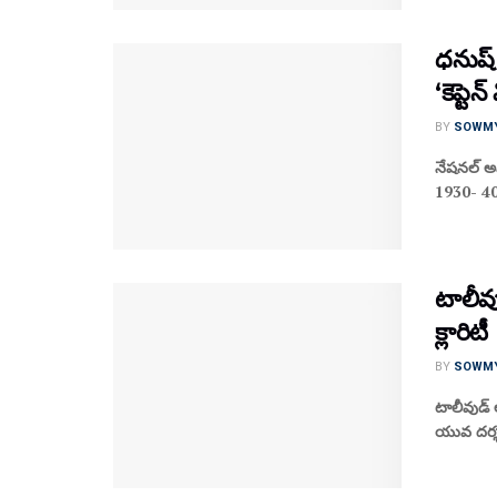
ధనుష్
‘కెప్టె
BY
SOWM
నేషనల్ అవా
1930- 40ల 
టాలీవు
క్లారిటీ
BY
SOWM
టాలీవుడ్ 
యువ దర్శక