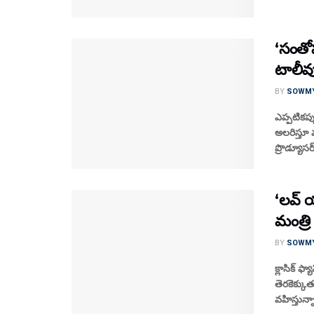
‘సంతోష
టాలీవు
BY
SOWM
ఎప్పటికప్
అలరిస్తూ వ
ప్రొడ్యూసర్
‘లవ్ య
మంత్రి
BY
SOWM
క్లాసిక్ ఫ
తెరకెక్కుత
వహిస్తున్న