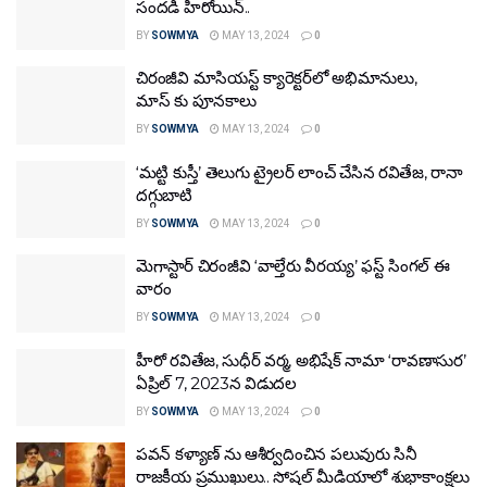
సందడి హీరోయిన్..
BY
SOWMYA
MAY 13, 2024
0
చిరంజీవి మాసియస్ట్ క్యారెక్టర్‌లో అభిమానులు,
మాస్ కు పూనకాలు
BY
SOWMYA
MAY 13, 2024
0
‘మట్టి కుస్తీ’ తెలుగు ట్రైలర్ లాంచ్ చేసిన రవితేజ, రానా
దగ్గుబాటి
BY
SOWMYA
MAY 13, 2024
0
మెగాస్టార్ చిరంజీవి ‘వాల్తేరు వీరయ్య’ ఫస్ట్ సింగల్ ఈ
వారం
BY
SOWMYA
MAY 13, 2024
0
హీరో రవితేజ, సుధీర్ వర్మ, అభిషేక్ నామా ‘రావణాసుర’
ఏప్రిల్ 7, 2023న విడుదల
BY
SOWMYA
MAY 13, 2024
0
పవన్ కళ్యాణ్ ను ఆశీర్వదించిన పలువురు సినీ
రాజకీయ ప్రముఖులు.. సోషల్ మీడియాలో శుభాకాంక్షలు