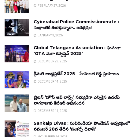
FEBRUARY 27, 2026
Cyberabad Police Commissionerate :
సంక్రాంతికి ఊరెళ్తున్నారా.. జరభద్రం!
JANUARY 3, 2026
Global Telangana Association : ఘనంగా
‘GTA మెగా కన్వెన్షన్ 2025’
DECEMBER 29, 2025
శ్రీమతి ఆంధ్రప్రదేశ్ 2025 – హేమలత రెడ్డి ప్రయాణం
DECEMBER 14, 2025
బ్రిటన్ ‘హౌస్ ఆఫ్ లార్డ్స్’ సభ్యుడిగా ఎన్నికైన ఉదయ్
నాగరాజుకు కేటీఆర్ అభినందన
DECEMBER 11, 2025
Sankalp Divas : సుచిరిండియా ఫౌండేషన్ ఆధ్వర్యంలో
నవంబర్ 28వ తేదీన ‘సంకల్ప్ దివాస్’
NOVEMBER 26, 2025