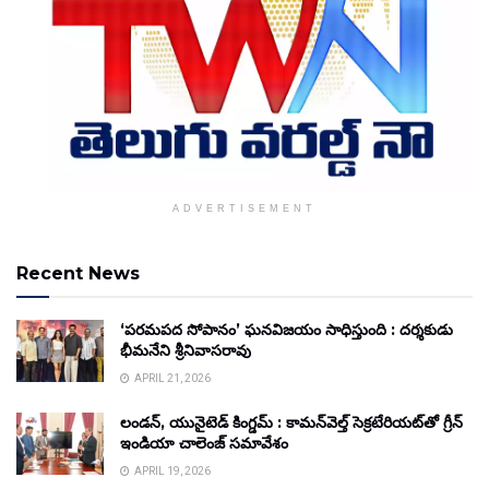
ADVERTISEMENT
Recent News
‘పరమపద సోపానం’ ఘనవిజయం సాధిస్తుంది : దర్శకుడు
భీమనేని శ్రీనివాసరావు
APRIL 21, 2026
లండన్, యునైటెడ్ కింగ్డమ్ : కామన్‌వెల్త్ సెక్రటేరియట్‌తో గ్రీన్
ఇండియా చాలెంజ్ సమావేశం
APRIL 19, 2026