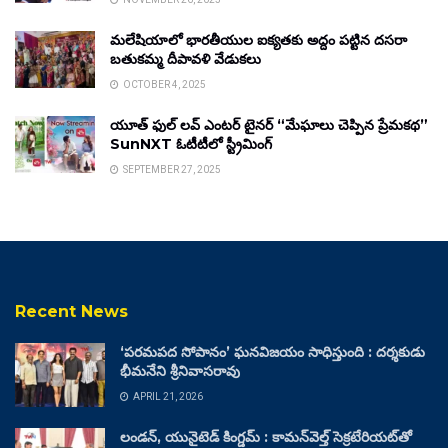
మలేషియాలో భారతీయుల ఐక్యతకు అద్దం పట్టిన దసరా
బతుకమ్మ దీపావళి వేడుకలు
OCTOBER 4, 2025
యూత్ ఫుల్ లవ్ ఎంటర్ టైనర్ “మేఘాలు చెప్పిన ప్రేమకథ”
SunNXT ఓటీటీలో స్ట్రీమింగ్
SEPTEMBER 27, 2025
Recent News
‘పరమపద సోపానం’ ఘనవిజయం సాధిస్తుంది : దర్శకుడు
భీమనేని శ్రీనివాసరావు
APRIL 21, 2026
లండన్, యునైటెడ్ కింగ్డమ్ : కామన్‌వెల్త్ సెక్రటేరియట్‌తో