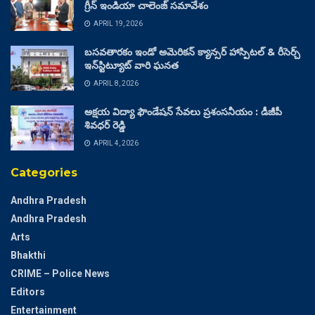
గ్రీన్ ఇండియా చాలెంజ్ సమావేశం
APRIL 19, 2026
బసవతారకం ఇండో అమెరికన్ క్యాన్సర్ హాస్పిటల్ & రీసెర్చ్
ఇన్‌స్టిట్యూట్ వారి ఘనత
APRIL 8, 2026
అక్షయ విద్యా ఫౌండేషన్ సేవలు ప్రశంసనీయం : డీజీపీ
శివధర్ రెడ్డి
APRIL 4, 2026
Categories
Andhra Pradesh
Andhra Pradesh
Arts
Bhakthi
CRIME – Police News
Editors
Entertainment