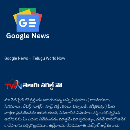
Google News – Telugu World Now
మా వెబ్ సైట్ లో ప్రస్తుతం జరుగుతున్న అన్ని విషయాల ( రాజకీయాలు ,
సినిమాలు , లేటెస్ట్ న్యూస్ , హెల్త్, భక్తి , కళలు, టెక్నాలజీ , జ్యోతిష్యం ) మీద
వార్తలు ప్రచురించడం జరుగుతుంది, సమకాలీన విషయాల పట్ల ఒక భిన్నమైన
ఆలోచనను మీ ఎదుట నివేదించడం మాత్రమే మా ప్రయత్నం, చదివే వారిలో ఆవేశ
కావేషాలను రెచ్చగొట్టడమూ.. ఉద్రేకాలను రేపడమూ ఈ వెబ్‌సైట్ ఉద్దేశం కాదు.