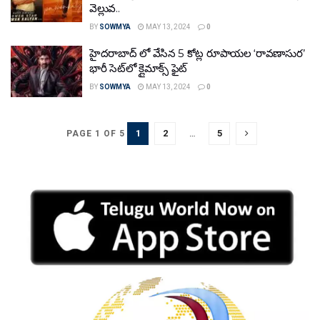
వెల్లువ..
BY
SOWMYA
MAY 13, 2024
0
హైదరాబాద్‌ లో వేసిన 5 కోట్ల రూపాయల ‘రావణాసుర’
భారీ సెట్‌లో క్లైమాక్స్ ఫైట్
BY
SOWMYA
MAY 13, 2024
0
1
2
…
5
PAGE 1 OF 5