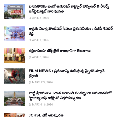
బసవతారకం ఇండో అమెరికన్ క్యాన్సర్ హాస్పిటల్ & రీసెర్చ్
ఇన్‌స్టిట్యూట్ వారి ఘనత
APRIL 8, 2026
అక్షయ విద్యా ఫౌండేషన్ సేవలు ప్రశంసనీయం : డీజీపీ శివధర్
రెడ్డి
APRIL 4, 2026
దక్షిణాసియా టెక్స్‌టైల్ రాజధానిగా తెలంగాణ
APRIL 3, 2026
FILM NEWS : ప్రపంచాన్ని ఊపేస్తున్న స్పైడర్ మ్యాన్
ట్రైలర్
MARCH 27, 2026
పొట్టి శ్రీరాములు 125వ జయంతి సందర్భంగా అమరావతిలో
‘స్టాచ్యూ ఆఫ్ శాక్రిఫైస్’ విగ్రహావిష్కరణ
MARCH 16, 2026
JCHSL డైరీ ఆవిష్కరణ