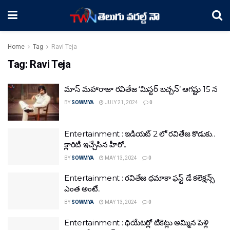
Home
Tag
Ravi Teja
Tag:
Ravi Teja
మాస్ మహారాజా రవితేజ ‘మిస్టర్ బచ్చన్’ ఆగష్టు 15 న
BY
SOWMYA
JULY 21, 2024
0
Entertainment : ఇడియట్ 2 లో రవితేజ కొడుకు..
క్లారిటీ ఇచ్చేసిన హీరో..
BY
SOWMYA
MAY 13, 2024
0
Entertainment : రవితేజ ధమాకా ఫస్ట్ డే కలెక్షన్స్
ఎంత అంటే..
BY
SOWMYA
MAY 13, 2024
0
Entertainment : థియేటర్లో టికెట్లు అమ్మిన పెళ్లి