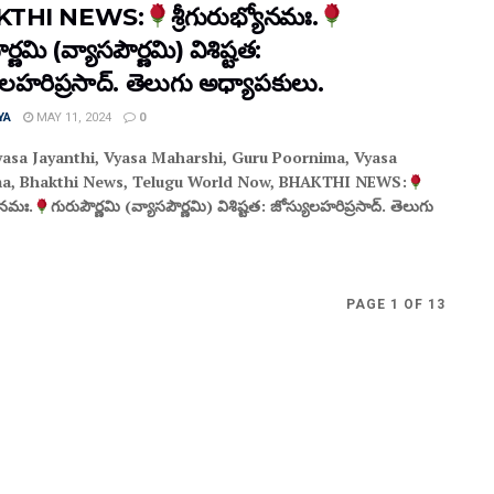
KTHI NEWS:
శ్రీగురుభ్యోనమః.
ర్ణమి (వ్యాసపౌర్ణమి) విశిష్టత:
ులహరిప్రసాద్. తెలుగు అధ్యాపకులు.
YA
MAY 11, 2024
0
asa Jayanthi, Vyasa Maharshi, Guru Poornima, Vyasa
a, Bhakthi News, Telugu World Now, BHAKTHI NEWS:
యోనమః.
గురుపౌర్ణమి (వ్యాసపౌర్ణమి) విశిష్టత: జోస్యులహరిప్రసాద్. తెలుగు
PAGE 1 OF 13