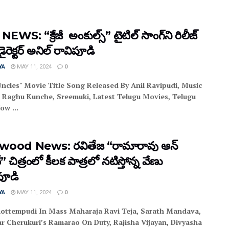
EWS: “క్రేజీ అంకుల్స్” టైటిల్ సాంగ్‌ని రిలీజ్
ైరెక్ట‌ర్ అనిల్‌ రావిపూడి
YA
MAY 11, 2024
0
Uncles" Movie Title Song Released By Anil Ravipudi, Music
r Raghu Kunche, Sreemuki, Latest Telugu Movies, Telugu
ow ...
wood News: రవితేజ “రామారావు ఆన్‌
 చిత్రంలో కీలక పాత్రలో న‌టిస్తోన్న‌ వేణు
ంపూడి
YA
MAY 11, 2024
0
ottempudi In Mass Maharaja Ravi Teja, Sarath Mandava,
r Cherukuri’s Ramarao On Duty, Rajisha Vijayan, Divyasha