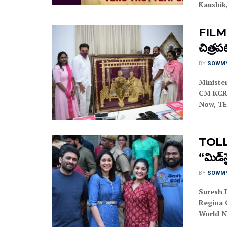
Kaushik,
FILM
చిత్రప
BY
SOWM
Ministe
CM KCR 
Now, TE
TOLLY
“మిడ్‌న
BY
SOWM
Suresh 
Regina 
World N