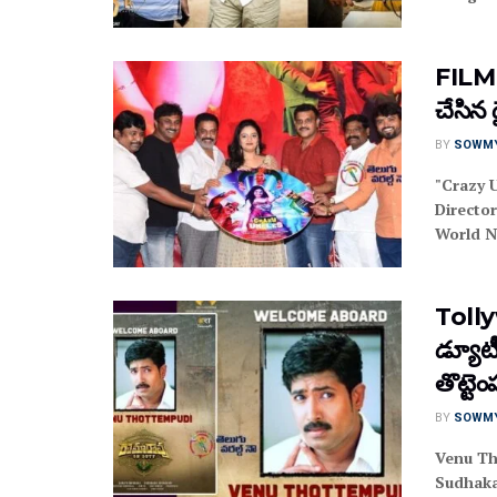
FILM N
చేసిన డ
BY
SOWM
"Crazy 
Directo
World N
Tolly
డ్యూటీ”
తొట్టె
BY
SOWM
Venu Th
Sudhaka