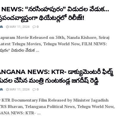
 NEWS: “నరసింహపురం” విడుదల వేడుక…
రపంచవ్యాప్తంగా థియేటర్లలో రిలీజ్!!
YA
MAY 11, 2024
0
apuram Movie Released on 30th, Nanda Kishore, Sriraj
 Latest Telugu Movies, Telugu World Now, FILM NEWS:
ురం* విడుదల వేడుక ...
GANA NEWS: KTR- డాక్యుమెంటరీ ఫిల్మ్
ుదల చేసిన మంత్రి గుంటకండ్ల జగదీష్ రెడ్డి
YA
MAY 11, 2024
0
r KTR Documentary Film Released by Minister Jagadish
TRS Bhavan, Telangana Political News, Telugu World Now,
ANA NEWS: KTR- ...