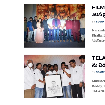
FILM
30న ప్
BY
SOWM
Narsimh
Bhalla,
*నరసింహప
TELAN
ను విడ
BY
SOWM
Ministe
Reddy, 
TELANG