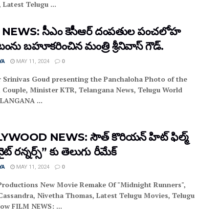
 Latest Telugu ...
 NEWS: సీఎం కెసీఆర్ దంపతుల పంచలోహ
టంను బహూకరించిన మంత్రి శ్రీనివాస్ గౌడ్.
YA
MAY 11, 2024
0
r Srinivas Goud presenting the Panchaloha Photo of the
Couple, Minister KTR, Telangana News, Telugu World
LANGANA ...
WOOD NEWS: సౌత్‌ కొరియన్‌ హిట్‌ ఫిల్మ్‌
ైట్‌ రన్నర్స్‌” కు తెలుగు రీమేక్‌
YA
MAY 11, 2024
0
Productions New Movie Remake Of "Midnight Runners",
Cassandra, Nivetha Thomas, Latest Telugu Movies, Telugu
ow FILM NEWS: ...