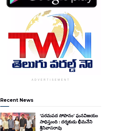
ADVERTISEMENT
Recent News
‘పరమపద సోపానం’ ఘనవిజయం
సాధిస్తుంది : దర్శకుడు భీమనేని
శ్రీనివాసరావు