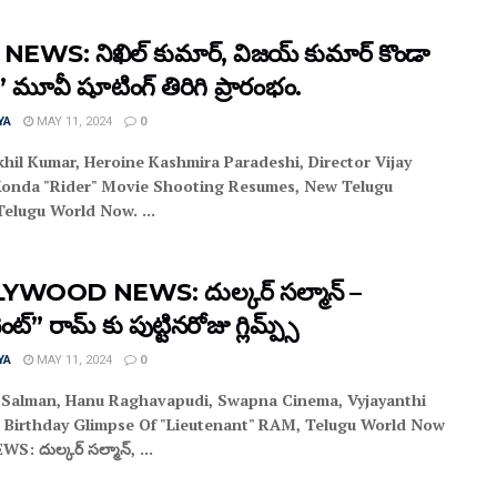
NEWS: నిఖిల్ కుమార్‌, విజ‌య్ కుమార్ కొండా
్” మూవీ షూటింగ్ తిరిగి ప్రారంభం.
YA
MAY 11, 2024
0
hil Kumar, Heroine Kashmira Paradeshi, Director Vijay
onda "Rider" Movie Shooting Resumes, New Telugu
elugu World Now. ...
YWOOD NEWS: దుల్కర్ సల్మాన్ –
నెంట్” రామ్ కు పుట్టినరోజు గ్లిమ్ప్స్
YA
MAY 11, 2024
0
 Salman, Hanu Raghavapudi, Swapna Cinema, Vyjayanthi
 Birthday Glimpse Of "Lieutenant" RAM, Telugu World Now
S: దుల్కర్ సల్మాన్, ...