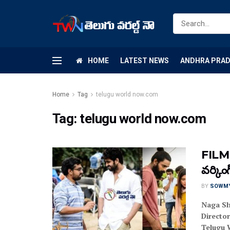
HOME
LATEST NEWS
ANDHRA PRA
Home
Tag
telugu world now.com
Tag:
telugu world now.com
FILM NE
వ‌ర్కింగ
BY
SOWM
Naga Sh
Directo
Telugu 