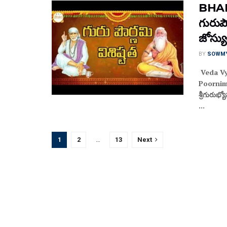
BHA
గురుపౌ
జోస్య
BY
SOWM
Veda Vy
Poornim
శ్రీగురుభ్
...
1
2
…
13
Next