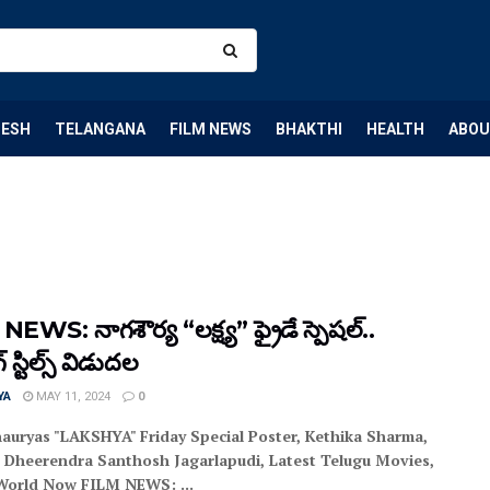
DESH
TELANGANA
FILM NEWS
BHAKTHI
HEALTH
ABOU
WS: నాగ‌శౌర్య “ల‌క్ష్య‌” ఫ్రైడే స్పెష‌ల్‌..
్ స్టిల్స్‌ విడుద‌ల‌
YA
MAY 11, 2024
0
auryas "LAKSHYA" Friday Special Poster, Kethika Sharma,
r Dheerendra Santhosh Jagarlapudi, Latest Telugu Movies,
World Now FILM NEWS: ...