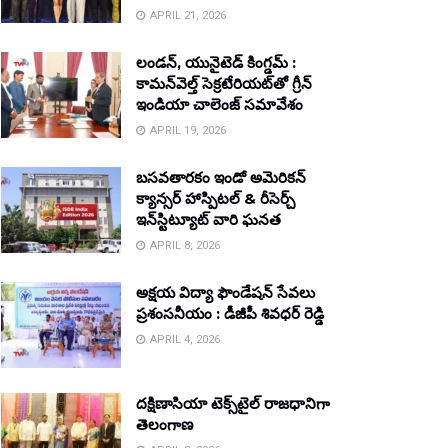
APRIL 21, 2026
లండన్, యునైటెడ్ కింగ్డమ్ :
కామన్‌వెల్త్ సెక్రటేరియట్‌తో గ్రీన్
ఇండియా చాలెంజ్ సమావేశం
APRIL 19, 2026
బసవతారకం ఇండో అమెరికన్
క్యాన్సర్ హాస్పిటల్ & రీసెర్చ్
ఇన్‌స్టిట్యూట్ వారి ఘనత
APRIL 8, 2026
అక్షయ విద్యా ఫౌండేషన్ సేవలు
ప్రశంసనీయం : డీజీపీ శివధర్ రెడ్డి
APRIL 4, 2026
దక్షిణాసియా టెక్స్‌టైల్ రాజధానిగా
తెలంగాణ