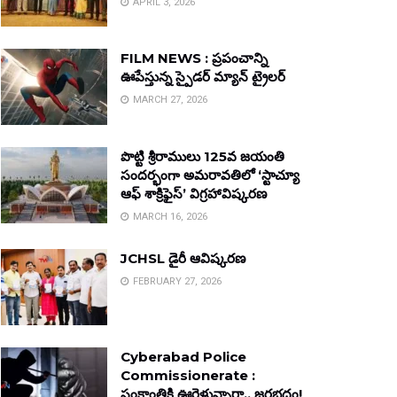
APRIL 3, 2026
FILM NEWS : ప్రపంచాన్ని
ఊపేస్తున్న స్పైడర్ మ్యాన్ ట్రైలర్
MARCH 27, 2026
పొట్టి శ్రీరాములు 125వ జయంతి
సందర్భంగా అమరావతిలో ‘స్టాచ్యూ
ఆఫ్ శాక్రిఫైస్’ విగ్రహావిష్కరణ
MARCH 16, 2026
JCHSL డైరీ ఆవిష్కరణ
FEBRUARY 27, 2026
Cyberabad Police
Commissionerate :
సంక్రాంతికి ఊరెళ్తున్నారా.. జరభద్రం!