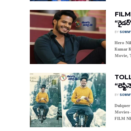
FILM 
“రైడ‌ర
BY
SOWM
Hero Nik
Kumar K
Movie, T
TOLL
“లెఫ్టి
BY
SOWM
Dulquer
Movies-
FILM NEW