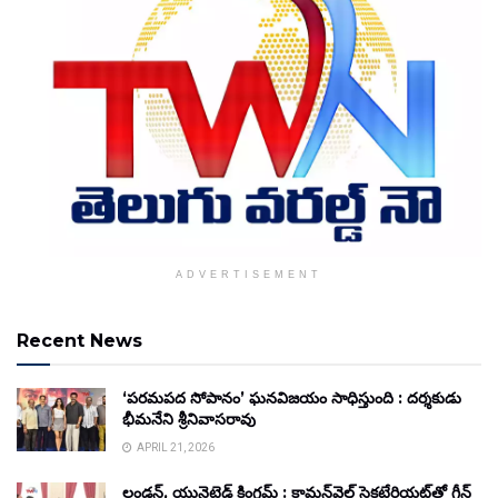
ADVERTISEMENT
Recent News
‘పరమపద సోపానం’ ఘనవిజయం సాధిస్తుంది : దర్శకుడు
భీమనేని శ్రీనివాసరావు
APRIL 21, 2026
లండన్, యునైటెడ్ కింగ్డమ్ : కామన్‌వెల్త్ సెక్రటేరియట్‌తో గ్రీన్