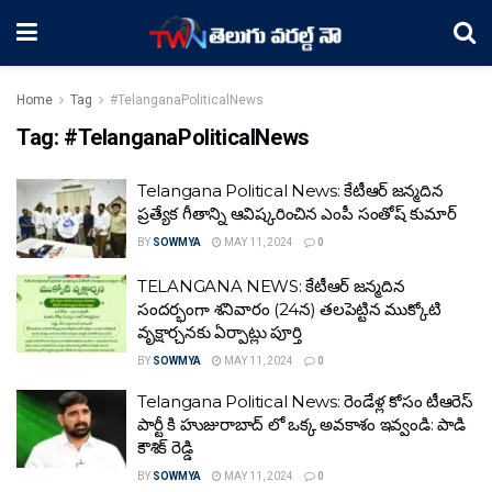
Home
Tag
#TelanganaPoliticalNews
Tag:
#TelanganaPoliticalNews
Telangana Political News: కేటీఆర్ జన్మదిన
ప్రత్యేక గీతాన్ని ఆవిష్కరించిన ఎంపీ సంతోష్ కుమార్
BY
SOWMYA
MAY 11, 2024
0
TELANGANA NEWS: కేటీఆర్ జన్మదిన
సందర్భంగా శనివారం (24న) తలపెట్టిన ముక్కోటి
వృక్షార్చనకు ఏర్పాట్లు పూర్తి
BY
SOWMYA
MAY 11, 2024
0
Telangana Political News: రెండేళ్ల కోసం టీఆరెస్
పార్టీ కి హుజురాబాద్ లో ఒక్క అవకాశం ఇవ్వండి: పాడి
కౌశిక్ రెడ్డి
BY
SOWMYA
MAY 11, 2024
0