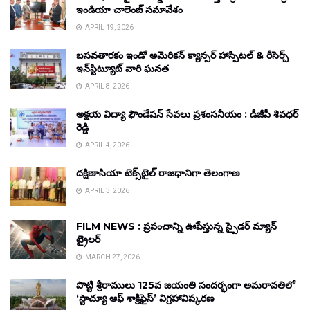
ఇండియా చాలెంజ్ సమావేశం
APRIL 19, 2026
బసవతారకం ఇండో అమెరికన్ క్యాన్సర్ హాస్పిటల్ & రీసెర్చ్
ఇన్‌స్టిట్యూట్ వారి ఘనత
APRIL 8, 2026
అక్షయ విద్యా ఫౌండేషన్ సేవలు ప్రశంసనీయం : డీజీపీ శివధర్
రెడ్డి
APRIL 4, 2026
దక్షిణాసియా టెక్స్‌టైల్ రాజధానిగా తెలంగాణ
APRIL 3, 2026
FILM NEWS : ప్రపంచాన్ని ఊపేస్తున్న స్పైడర్ మ్యాన్
ట్రైలర్
MARCH 27, 2026
పొట్టి శ్రీరాములు 125వ జయంతి సందర్భంగా అమరావతిలో
‘స్టాచ్యూ ఆఫ్ శాక్రిఫైస్’ విగ్రహావిష్కరణ