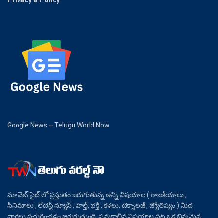
Privacy & Policy
Google News – Telugu World Now
మా వెబ్ సైట్ లో ప్రస్తుతం జరుగుతున్న అన్ని విషయాల ( రాజకీయాలు ,
సినిమాలు , లేటెస్ట్ న్యూస్ , హెల్త్, భక్తి , కళలు, టెక్నాలజీ , జ్యోతిష్యం ) మీద
వార్తలు ప్రచురించడం జరుగుతుంది, సమకాలీన విషయాల పట్ల ఒక భిన్నమైన