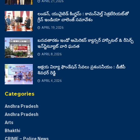
APRIL 21, 2026
లండన్, యునైటెడ్ కింగ్డమ్ : కామన్‌వెల్త్ సెక్రటేరియట్‌తో
గ్రీన్ ఇండియా చాలెంజ్ సమావేశం
APRIL 19, 2026
బసవతారకం ఇండో అమెరికన్ క్యాన్సర్ హాస్పిటల్ & రీసెర్చ్
ఇన్‌స్టిట్యూట్ వారి ఘనత
APRIL 8, 2026
అక్షయ విద్యా ఫౌండేషన్ సేవలు ప్రశంసనీయం : డీజీపీ
శివధర్ రెడ్డి
APRIL 4, 2026
Categories
Andhra Pradesh
Andhra Pradesh
Arts
Bhakthi
CRIME – Police News