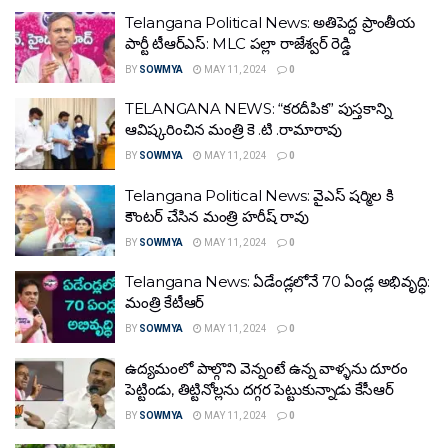
Telangana Political News: అతిపెద్ద ప్రాంతీయ
పార్టీ టీఆర్‌ఎస్‌: MLC పల్లా రాజేశ్వర్ రెడ్డి
BY
SOWMYA
MAY 11, 2024
0
TELANGANA NEWS: “కరదీపిక” పుస్తకాన్ని
ఆవిష్కరించిన మంత్రి కె .టి .రామారావు
BY
SOWMYA
MAY 11, 2024
0
Telangana Political News: వైఎస్ షర్మిల కి
కౌంటర్ చేసిన మంత్రి హరీష్ రావు
BY
SOWMYA
MAY 11, 2024
0
Telangana News: ఏడేండ్లలోనే 70 ఏండ్ల అభివృద్ధి:
మంత్రి కేటీఆర్‌
BY
SOWMYA
MAY 11, 2024
0
ఉద్యమంలో పాల్గొని వెన్నంటే ఉన్న వాళ్ళను దూరం
పెట్టిండు, తిట్టినోల్లను దగ్గర పెట్టుకున్నాడు కేసీఆర్
BY
SOWMYA
MAY 11, 2024
0