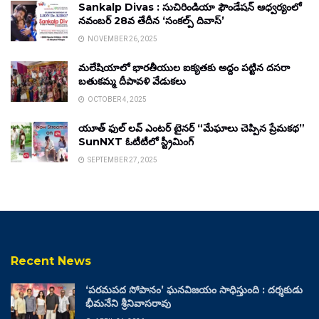
Sankalp Divas : సుచిరిండియా ఫౌండేషన్ ఆధ్వర్యంలో
నవంబర్ 28వ తేదీన ‘సంకల్ప్ దివాస్’
NOVEMBER 26, 2025
మలేషియాలో భారతీయుల ఐక్యతకు అద్దం పట్టిన దసరా
బతుకమ్మ దీపావళి వేడుకలు
OCTOBER 4, 2025
యూత్ ఫుల్ లవ్ ఎంటర్ టైనర్ “మేఘాలు చెప్పిన ప్రేమకథ”
SunNXT ఓటీటీలో స్ట్రీమింగ్
SEPTEMBER 27, 2025
Recent News
‘పరమపద సోపానం’ ఘనవిజయం సాధిస్తుంది : దర్శకుడు
భీమనేని శ్రీనివాసరావు