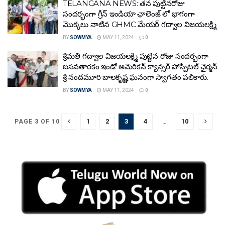
TELANGANA NEWS: తన పుట్టినరోజు
సందర్భంగా గ్రీన్ ఇండియా ఛాలెంజ్ లో భాగంగా
మొక్కలు నాటిన GHMC మేయర్ గద్వాల విజయలక్ష్మి
BY
SOWMYA
MAY 11, 2024
0
శ్రీమతి గద్వాల విజయలక్ష్మి పుట్టిన రోజు సందర్భంగా
బసవతారకం ఇండో అమెరికన్ క్యాన్సర్ హాస్పిటల్ ఛైర్మన్
శ్రీ నందమూరి బాలకృష్ణ ఘనంగా స్వాగతం పలికారు.
BY
SOWMYA
MAY 11, 2024
0
1
2
3
4
…
10
PAGE 3 OF 10