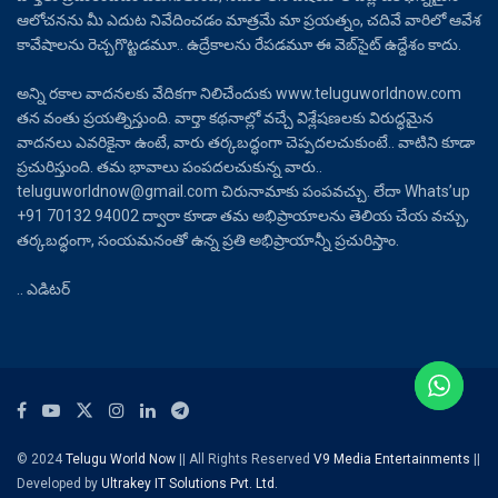
ఆలోచనను మీ ఎదుట నివేదించడం మాత్రమే మా ప్రయత్నం, చదివే వారిలో ఆవేశ
కావేషాలను రెచ్చగొట్టడమూ.. ఉద్రేకాలను రేపడమూ ఈ వెబ్‌సైట్ ఉద్దేశం కాదు.
అన్ని రకాల వాదనలకు వేదికగా నిలిచేందుకు www.teluguworldnow.com
తన వంతు ప్రయత్నిస్తుంది. వార్తా కథనాల్లో వచ్చే విశ్లేషణలకు విరుద్ధమైన
వాదనలు ఎవరికైనా ఉంటే, వారు తర్కబద్ధంగా చెప్పదలచుకుంటే.. వాటిని కూడా
ప్రచురిస్తుంది. తమ భావాలు పంపదలచుకున్న వారు..
teluguworldnow@gmail.com చిరునామాకు పంపవచ్చు. లేదా Whats’up
+91 70132 94002 ద్వారా కూడా తమ అభిప్రాయాలను తెలియ చేయ వచ్చు,
తర్కబద్ధంగా, సంయమనంతో ఉన్న ప్రతి అభిప్రాయాన్నీ ప్రచురిస్తాం.
.. ఎడిటర్
© 2024
Telugu World Now
|| All Rights Reserved
V9 Media Entertainments
||
Developed by
Ultrakey IT Solutions Pvt. Ltd.