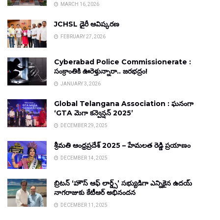
MARCH 16, 2026
JCHSL డైరీ ఆవిష్కరణ
FEBRUARY 27, 2026
Cyberabad Police Commissionerate :
సంక్రాంతికి ఊరెళ్తున్నారా.. జరభద్రం!
JANUARY 3, 2026
Global Telangana Association : ఘనంగా
‘GTA మెగా కన్వెన్షన్ 2025’
DECEMBER 29, 2025
శ్రీమతి ఆంధ్రప్రదేశ్ 2025 – హేమలత రెడ్డి ప్రయాణం
DECEMBER 14, 2025
బ్రిటన్ ‘హౌస్ ఆఫ్ లార్డ్స్’ సభ్యుడిగా ఎన్నికైన ఉదయ్
నాగరాజుకు కేటీఆర్ అభినందన
DECEMBER 11, 2025